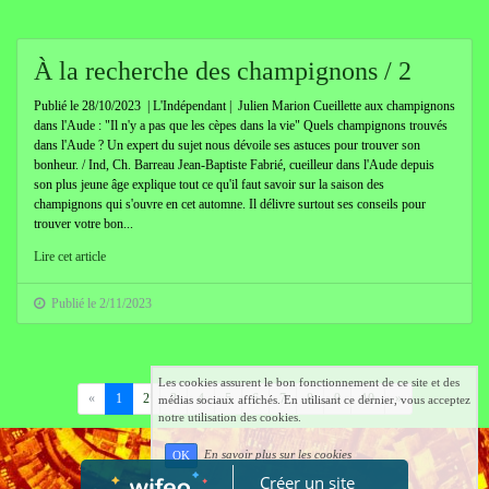
À la recherche des champignons / 2
Publié le 28/10/2023 | L'Indépendant | Julien Marion Cueillette aux champignons
dans l'Aude : "Il n'y a pas que les cèpes dans la vie" Quels champignons trouvés
dans l'Aude ? Un expert du sujet nous dévoile ses astuces pour trouver son
bonheur. / Ind, Ch. Barreau Jean-Baptiste Fabrié, cueilleur dans l'Aude depuis
son plus jeune âge explique tout ce qu'il faut savoir sur la saison des
champignons qui s'ouvre en cet automne. Il délivre surtout ses conseils pour
trouver votre bon...
Lire cet article
Publié le 2/11/2023
Les cookies assurent le bon fonctionnement de ce site et des
Précédent
Suivant
«
1
2
3
4
5
6
7
8
9
10
»
médias sociaux affichés. En utilisant ce dernier, vous acceptez
notre utilisation des cookies.
En savoir plus sur les cookies
OK
Créer un site