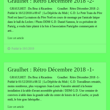
Graulhet : Rétro Décembre 2018 -2-
GRAULHET : Du Bruc à Ricardens Graulhet : Rétro Décembre 2018 -2-
Publié le 16/12/2018 à 09:47 | La Dépêche du Midi | G.D. Le Petit Train du Père
Noël est lancé La maison du Père Noël en cours de montage par l'amicale laïque
dans le hall du Leclerc./ Photo DDM G.D. Daniel Sannou, le co-président de
Parta'g, a voulu faire plaisir à la fois à l'association Parta'gdes commerçants et
arti...
Lire cet article
Publié le 19/1/2019
Graulhet : Rétro Décembre 2018 -1-
GRAULHET : Du Bruc à Ricardens Graulhet : Rétro Décembre 2018 -1-
Publié le 01/12/2018 à 08:32 | La Dépêche du Midi | G.D. Travailleurs retraités,
moins nombreux, plus voyageurs Jean-Louis Vaissière attentif à la bonne
installation à la table d'avant assemblée générale./ DDM G.D. Une centaine de
convives à table dans la grande salle du centre de loisirs de La Courbe, ce jeudi
midi, le foie gras fabriqu&e...
Lire cet article