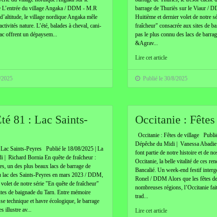
lle L’entrée du village Angaka / DDM - M.R
barrage de Thuriès sur le Viaur
d’altitude, le village nordique Angaka mêle
Huitième et dernier volet de notre s
 activités nature. L’été, balades à cheval, cani-
fraîcheur" consacrée aux sites de b
ac offrent un dépaysem...
pas le plus connu des lacs de barra
&Agrav...
Lire cet article
9/2025
Publié le 30/8/2025
té 81 : Lac Saints-
Occitanie : Fêtes
Occitanie : Fêtes de village Publi
Dépêche du Midi | Vanessa Abadie F
Lac Saints-Peyres Publié le 18/08/2025 | La
font partie de notre histoire et de 
 | Richard Bornia En quête de fraîcheur :
Occitanie, la belle vitalité de ces re
es, un des plus beaux lacs de barrage de
Bancalié. Un week-end festif intergé
u lac des Saints-Peyres en mars 2023 / DDM,
Ronel / DDM Alors que les fêtes de 
volet de notre série "En quête de fraîcheur"
nombreuses régions, l’Occitanie fait 
ites de baignade du Tarn. Entre mémoire
trad...
se technique et havre écologique, le barrage
 illustre av...
Lire cet article