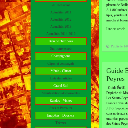
plateau de Bei
2010 et avant
À 1 800 mètres 
Actualités 2011
tipis, yourtes et
Actualités 2012
marche et bivou
Actualités 2013
Lire cet article
Actualités 2014-2016
Bien de chez nous
Publié le 1/
Sur notre terroir
Champignons
Cèpes et compagnie
Guide É
Météo - Climat
Peyres
Liste des articles
Grand Sud
Guide Été 81 : 
Dépêche du Midi
Manifestations-Découvertes
Les Saints-Peyr
Randos - Visites
France L'aval d
Sites et Parcours
J.P-S. Septième 
consacrée aux s
Enquêtes - Dossiers
ouvrière, proues
Thèmes
des Saints-Peyres