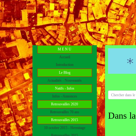
M E N U
Accueil
Introduction
Le Blog
Actualités - Nouveautés
Natifs - Infos
Infos - Annonces
Retrouvailles 2020
Retrouvailles 70 ans
Dans la
Retrouvailles 2015
10 octobre 2015 - Hermitage
Retrouvailles 2015