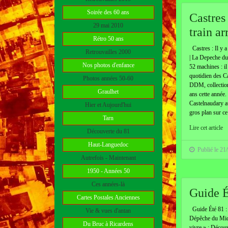
Soirée des 60 ans
Castres 
29 mai 2010
train ar
Rétro 50 ans
Castres : Il y a
Retrouvailles 2000
| La Depeche du
Nos photos d'enfance
52 machines : il 
quotidien des Ca
Photos années 50-60
DDM, collection
Graulhet
ans cette année.
Castelnaudary au
Hier et Aujourd'hui
gros plan sur ce
Tarn
Lire cet article
Découverte du 81
Haut-Languedoc
Publié le 21
Autrefois - Maintenant
1950 - Années 50
Ces années-là
Guide É
Cartes Postales Anciennes
Guide Été 81 : 
Vie & vues d'antan
Dépêche du Midi
Du Bruc à Ricardens
vivre » : Décou