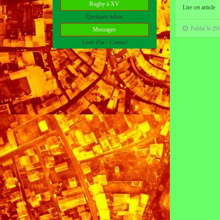
Rugby à XV
Lire cet article
Quelques échos
Publié le 29
Messages
Livre d'or - Contact