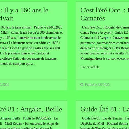
: Il y a 160 ans le
C'est l'été Occ. :
rivait
Camarès
 160 ans le train arrivait Publié le 23/08/2025
C'est l'été Occ. : Rougier de Cama
 Midi | Zoltan Bach Jusqu’à 500 cheminots et
Centre Presse Aveyron | Guide Été 
y a 160 ans, l’arrivée du train bouleversait le
Colorado de l'Aveyron à travers un 
strais Le bâtiment actuel est édifié en 1892 /
patrimoine, gourmandises et créatio
 Alain Lévy La gare de Castres fête ses 160
découverte du Rougier / CPA Regard
 De la première ligne entre Castres et
le tout premier sens qui s’éveille ?
 célèbre Petit train des monts de Lacaune,
Montaigut dressée sur son éperon ro
 mode de transport qui a...
Lire cet article
/9/2025
Publié le 3/9/2025
té 81 : Angaka, Beille
Guide Été 81 : L
Angaka, Beille Publié le 16/08/2025 | La
Guide Été 81 : Lac de Thuriès Pub
 | Maël Rouan « Ici, on prend le temps de
Dépêche du Midi | Richard Bornia E
verte du village nordique Angaka sur le
barrage de Thuriès, le trésor caché 