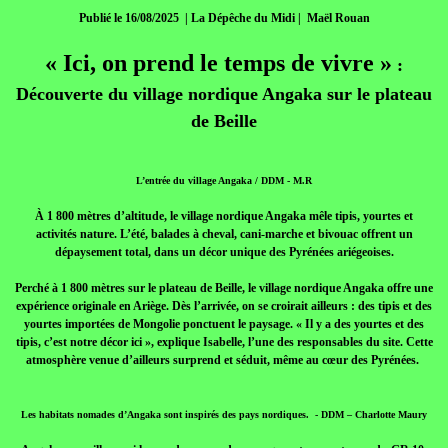
Publié le 16/08/2025 | La Dépêche du Midi | Maël Rouan
« Ici, on prend le temps de vivre »
:
Découverte du village nordique Angaka sur le plateau
de Beille
L’entrée du village Angaka / DDM - M.R
À 1 800 mètres d’altitude, le village nordique Angaka mêle tipis, yourtes et
activités nature. L’été, balades à cheval, cani-marche et bivouac offrent un
dépaysement total, dans un décor unique des Pyrénées ariégeoises.
Perché à 1 800 mètres sur le plateau de Beille, le village nordique Angaka offre une
expérience originale en Ariège. Dès l’arrivée, on se croirait ailleurs : des tipis et des
yourtes importées de Mongolie ponctuent le paysage. « Il y a des yourtes et des
tipis, c’est notre décor ici », explique Isabelle, l’une des responsables du site. Cette
atmosphère venue d’ailleurs surprend et séduit, même au cœur des Pyrénées.
Les habitats nomades d’Angaka sont inspirés des pays nordiques. - DDM – Charlotte Maury