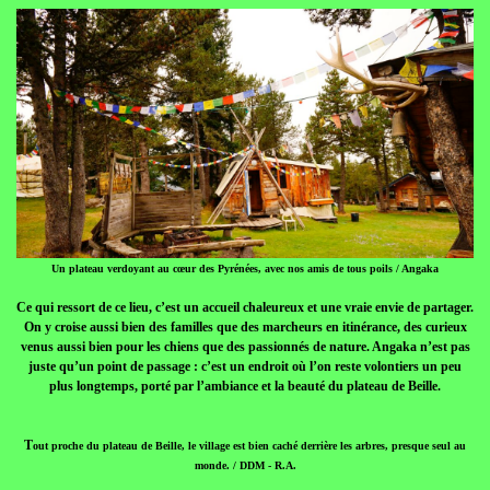
Un plateau verdoyant au cœur des Pyrénées, avec nos amis de tous poils / Angaka
Ce qui ressort de ce lieu, c’est un accueil chaleureux et une vraie envie de partager.
On y croise aussi bien des familles que des marcheurs en itinérance, des curieux
venus aussi bien pour les chiens que des passionnés de nature. Angaka n’est pas
juste qu’un point de passage : c’est un endroit où l’on reste volontiers un peu
plus longtemps, porté par l’ambiance et la beauté du plateau de Beille.
T
out proche du plateau de Beille, le village est bien caché derrière les arbres, presque seul au
monde. / DDM - R.A.