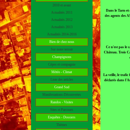
2010 et avant
Dans le Tarn-et-
Actualités 2011
des agents des AS
Actualités 2012
Actualités 2013
Actualités 2014-2016
Bien de chez nous
Ce n'est pas le 
Sur notre terroir
Château. Trois Ca
Champignons
Cèpes et compagnie
Météo - Climat
La veille, le traf
Liste des articles
déclarés dans l'A
Grand Sud
Manifestations-Découvertes
Randos - Visites
Sites et Parcours
Enquêtes - Dossiers
Thèmes