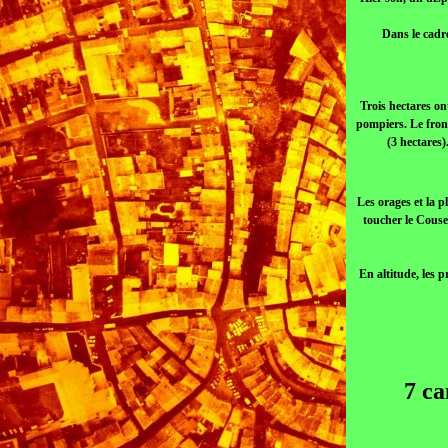
Dans le cadre
Trois hectares on
pompiers. Le front
(3 hectares
Les orages et la pl
toucher le Couse
En altitude, les p
7 ca