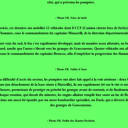
côté, qui a prévenu les pompiers.
/ Photo FB, Feux de forêt
isés, ces derniers ont mobilisé 12 véhicules dont 8 CCF (Camion citerne feux de forêts
'hommes, sous le commandement du capitaine Monacelli, de la direction départementale
ort vent du sud, le feu s'est rapidement développé, mais de manière assez aléatoire, en
ord, tandis que l'autre s'élevait vers les granges de Grascoueous. Quatre véhicules ont a
, sous le commandement du capitaine Brousse, afin d'empêcher la progression des flamme
/ Photo FB, Vallée d'Aure
 difficulté d'accès du secteur, les pompiers ont alors fait appel à la voie aérienne : deux
e (un détachement de la base située à Marseille), ils ont rapidement été sur le site et on
heures, permettant de protéger en priorité les granges avant de contenir, et de finaleme
 chaque rotation, qui durait dix minutes, les engins allaient remplir leur soute au lac de
ions ont aussi été épaulés par un autre bombardier spécialisé, un Dash, qui a déversé d
des granges de Grascoueous.
/ Photo FB, Préfet des Hautes-Pyrénées