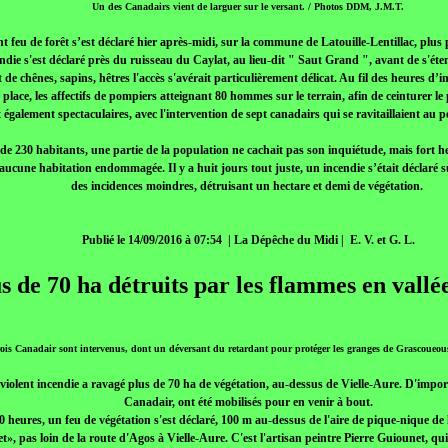
Un des Canadairs vient de larguer sur le versant. / Photos DDM, J.M.T.
t feu de forêt s’est déclaré hier après-midi, sur la commune de Latouille-Lentillac, plu
endie s'est déclaré près du ruisseau du Caylat, au lieu-dit " Saut Grand ", avant de s'ét
t de chênes, sapins, hêtres l'accès s'avérait particulièrement délicat. Au fil des heures d
 place, les affectifs de pompiers atteignant 80 hommes sur le terrain, afin de ceinturer l
t également spectaculaires, avec l'intervention de sept canadairs qui se ravitaillaient a
e 230 habitants, une partie de la population ne cachait pas son inquiétude, mais fort 
 aucune habitation endommagée. Il y a huit jours tout juste, un incendie s’était déclar
des incidences moindres, détruisant un hectare et demi de végétation.
Publié le 14/09/2016 à 07:54 | La Dépêche du Midi | E. V. et G. L.
s de 70 ha détruits par les flammes en vallé
ois Canadair sont intervenus, dont un déversant du retardant pour protéger les granges de Grascoueou
violent incendie a ravagé plus de 70 ha de végétation, au-dessus de Vielle-Aure. D'imp
Canadair, ont été mobilisés pour en venir à bout.
0 heures, un feu de végétation s'est déclaré, 100 m au-dessus de l'aire de pique-nique de
t», pas loin de la route d'Agos à Vielle-Aure. C'est l'artisan peintre Pierre Guiounet, qui