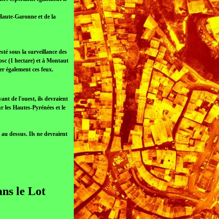
 Haute-Garonne et de la
sté sous la surveillance des
Bosc (1 hectare) et à Montaut
er également ces feux.
vant de l'ouest, ils devraient
r les Hautes-Pyrénées et le
t au dessus. Ils ne devraient
ans le Lot