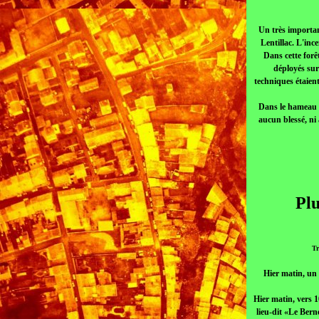
Un très importan
Lentillac. L'inc
Dans cette forê
déployés sur
techniques étaien
Dans le hameau d
aucun blessé, ni
Plu
Tr
Hier matin, un 
Hier matin, vers 1
lieu-dit «Le Berne