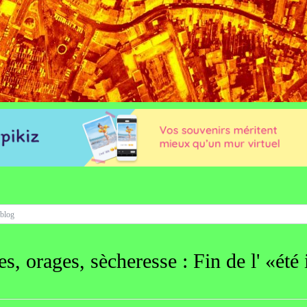
s, orages, sècheresse : Fin de l' «été