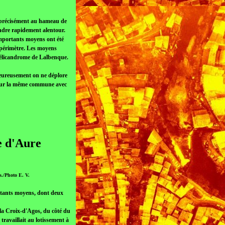
s précisément au hameau de
endre rapidement alentour.
’importants moyens ont été
e périmètre. Les moyens
u pélicandrome de Lalbenque.
heureusement on ne déplore
é sur la même commune avec
e d'Aure
s./Photo E. V.
ortants moyens, dont deux
 la Croix-d'Agos, du côté du
 travaillait au lotissement à