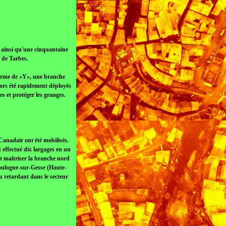
) ainsi qu'une cinquantaine
 de Tarbes.
 forme de «Y», une branche
lors été rapidement déployés
s et protéger les granges.
 Canadair ont été mobilisés.
t effectué dix largages en un
nt maîtriser la branche nord
 Boulogne-sur-Gesse (Haute-
u retardant dans le secteur