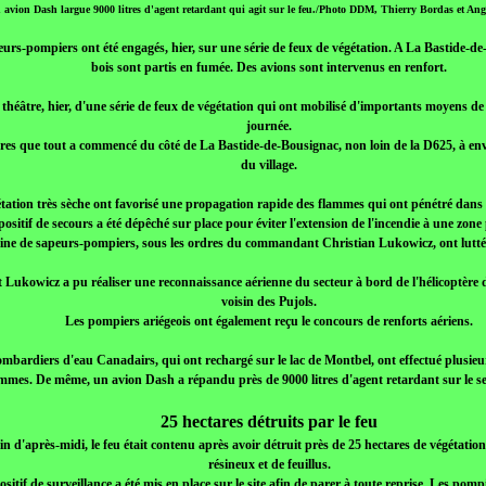
 avion Dash largue 9000 litres d'agent retardant qui agit sur le feu./Photo DDM, Thierry Bordas et Ang
eurs-pompiers ont été engagés, hier, sur une série de feux de végétation. A La Bastide-d
bois sont partis en fumée. Des avions sont intervenus en renfort.
e théâtre, hier, d'une série de feux de végétation qui ont mobilisé d'importants moyens de
journée.
ures que tout a commencé du côté de La Bastide-de-Bousignac, non loin de la D625, à env
du village.
gétation très sèche ont favorisé une propagation rapide des flammes qui ont pénétré dans
ositif de secours a été dépêché sur place pour éviter l'extension de l'incendie à une zone
ine de sapeurs-pompiers, sous les ordres du commandant Christian Lukowicz, ont lutté 
ukowicz a pu réaliser une reconnaissance aérienne du secteur à bord de l'hélicoptère 
voisin des Pujols.
Les pompiers ariégeois ont également reçu le concours de renforts aériens.
mbardiers d'eau Canadairs, qui ont rechargé sur le lac de Montbel, ont effectué plusieur
mmes. De même, un avion Dash a répandu près de 9000 litres d'agent retardant sur le se
25 hectares détruits par le feu
fin d'après-midi, le feu était contenu après avoir détruit près de 25 hectares de végétati
résineux et de feuillus.
ositif de surveillance a été mis en place sur le site afin de parer à toute reprise. Les pom