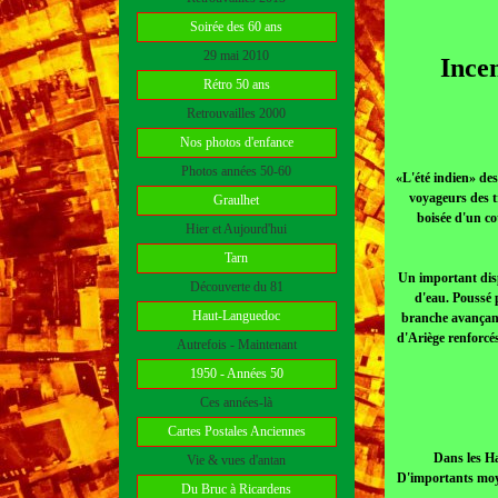
Soirée des 60 ans
29 mai 2010
Incen
Rétro 50 ans
Retrouvailles 2000
Nos photos d'enfance
Photos années 50-60
«L'été indien» de
voyageurs des t
Graulhet
boisée d'un co
Hier et Aujourd'hui
Tarn
Un important disp
Découverte du 81
d'eau. Poussé 
Haut-Languedoc
branche avançant
d'Ariège renforcé
Autrefois - Maintenant
1950 - Années 50
Ces années-là
Cartes Postales Anciennes
Dans les Ha
Vie & vues d'antan
D'importants moye
Du Bruc à Ricardens