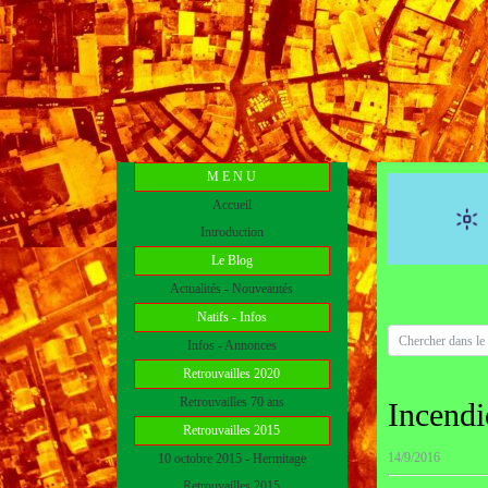
M E N U
Accueil
Introduction
Le Blog
Actualités - Nouveautés
Natifs - Infos
Infos - Annonces
Retrouvailles 2020
Retrouvailles 70 ans
Incendie
Retrouvailles 2015
14/9/2016
10 octobre 2015 - Hermitage
Retrouvailles 2015