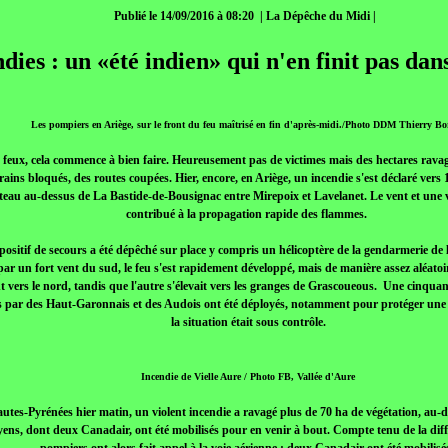
Publié le 14/09/2016 à 08:20 | La Dépêche du Midi |
dies : un «été indien» qui n'en finit pas dan
Les pompiers en Ariège, sur le front du feu maîtrisé en fin d'après-midi./Photo DDM Thierry Bo
s feux, cela commence à bien faire. Heureusement pas de victimes mais des hectares ravag
rains bloqués, des routes coupées. Hier, encore, en Ariège, un incendie s'est déclaré vers
teau au-dessus de La Bastide-de-Bousignac entre Mirepoix et Lavelanet. Le vent et une v
contribué à la propagation rapide des flammes.
ositif de secours a été dépêché sur place y compris un hélicoptère de la gendarmerie de 
par un fort vent du sud, le feu s'est rapidement développé, mais de manière assez aléato
 vers le nord, tandis que l'autre s'élevait vers les granges de Grascoueous. Une cinqu
s par des Haut-Garonnais et des Audois ont été déployés, notamment pour protéger une 
la situation était sous contrôle.
Incendie de Vielle Aure / Photo FB, Vallée d'Aure
utes-Pyrénées hier matin, un violent incendie a ravagé plus de 70 ha de végétation, au-d
ns, dont deux Canadair, ont été mobilisés pour en venir à bout. Compte tenu de la diffic