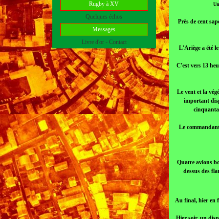
Rugby à XV
Un
Quelques échos
Près de cent sap
Messages
Livre d'or - Contact
L'Ariège a été l
C'est vers 13 he
Le vent et la vé
important disp
cinquanta
Le commandant L
Quatre avions bo
dessus des fla
Au final, hier en 
Hier soir, un disp