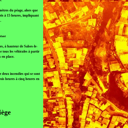
s.
 mètres du péage, alors que
ris à 15 heures, impliquant
n.
ndant
es, à hauteur de Salses-le-
 tous les véhicules à partir
s en place.
de deux incendies qui se sont
ois heures à cinq heures en
iège