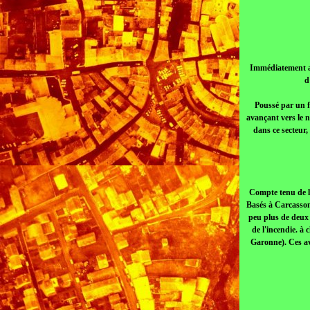
Immédiatement av
d
Poussé par un f
avançant vers le n
dans ce secteur
Compte tenu de la
Basés à Carcassonn
peu plus de deux 
de l'incendie. à
Garonne). Ces av