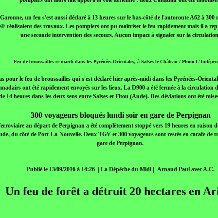
pompiers ont alors fait appel à la voie aérienne : deux Canadair ont été mobilisé
Garonne, un feu s'est aussi déclaré à 13 heures sur le bas-côté de l'autoroute A62 à 300
F réalisaient des travaux. Les pompiers ont pu maîtriser le feu rapidement mais il a rep
une seconde intervention des secours. Aucun impact à signaler sur la circulatio
Feu de broussailles ce mardi dans les Pyrénées-Orientales, à Salses-le-Château / Photo L'Indépe
cas pour le feu de broussailles qui s'est déclaré hier après-midi dans les Pyrénées-Oriental
nadairs ont été rapidement envoyés sur les lieux. La D900 a été fermée à la circulation de
de 14 heures dans les deux sens entre Salses et Fitou (Aude). Des déviations ont été mise
300 voyageurs bloqués lundi soir en gare de Perpignan
ic ferroviaire au départ de Perpignan a été complètement stoppé vers 19 heures en raison 
ude, du côté de Port-La-Nouvelle. Deux TGV et 300 voyageurs sont restés en carafe de tr
gare de Perpignan.
Publié le 13/09/2016 à 14:26
| La Dépêche du Midi | Arnaud Paul avec A.C.
Un feu de forêt a détruit 20 hectares en Ar