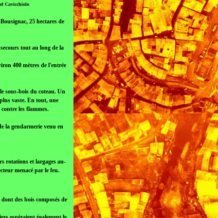
el Cavicchiolo
e-Bousignac, 25 hectares de
 secours tout au long de la
iron 400 mètres de l'entrée
 le sous-bois du coteau. Un
 plus vaste. En tout, une
contre les flammes.
de la gendarmerie venu en
s rotations et largages au-
cteur menacé par le feu.
on dont des bois composés de
piers espéraient également le