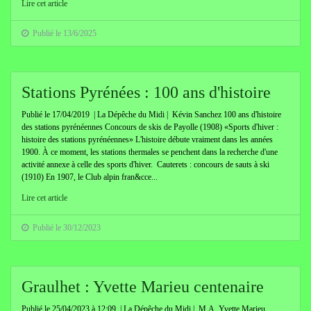
Lire cet article
Publié le 13/6/2025
Stations Pyrénées : 100 ans d'histoire
Publié le 17/04/2019 | La Dépêche du Midi | Kévin Sanchez 100 ans d'histoire
des stations pyrénéennes Concours de skis de Payolle (1908) «Sports d'hiver :
histoire des stations pyrénéennes» L'histoire débute vraiment dans les années
1900. À ce moment, les stations thermales se penchent dans la recherche d'une
activité annexe à celle des sports d'hiver. Cauterets : concours de sauts à ski
(1910) En 1907, le Club alpin fran&cce...
Lire cet article
Publié le 30/12/2023
Graulhet : Yvette Marieu centenaire
Publié le 25/04/2023 à 12:09 | La Dépêche du Midi | M.A. Yvette Marieu