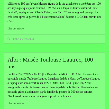
célèbre ses 100 ans Yvette Marieu, figure de la vie graulhétoise, a célébré ses 100
ans il y a quelques jours /Photo DDM "Sa vie a toujours tourné autour du café
familial", explique Jean-Claude Criton, son fils. "C’est mon grand-père qui l’a
créé juste après la guerre de 14, ça remonte à loin" évoque-t-il. Ce lieu, sur un des
c&o...
Lire cet article
Publié le 27/4/2023
Albi : Musée Toulouse-Lautrec, 100
ans
Publié le 29/07/2022 à 05:12 | La Dépêche du Midi | E.D. Albi : Il y a cent ans
ouvrait le musée Toulouse-Lautrec La galerie dédiée à Henri de Toulouse Lautrec
à l’époque de son ouverture en 1922 / DDM, DR. Le 30 juillet 1922 était
inauguré le musée Toulouse-Lautrec dans le palais de la Berbie. Une réalisation
possible grâce à la donation par la famille du peintre de 300 de ses œuvres.
"Toulouse-Lautrec est un des grands peintres de la vie e...
Lire cet article