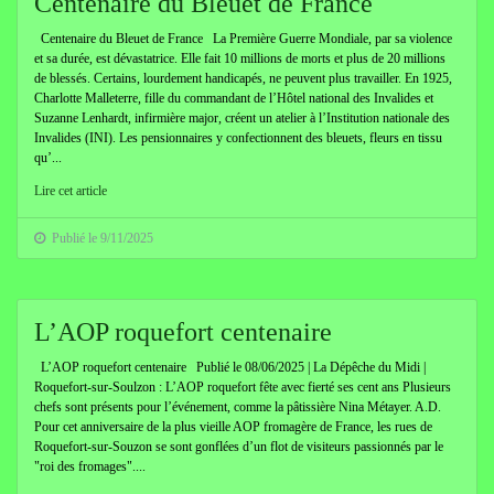
Centenaire du Bleuet de France
Centenaire du Bleuet de France La Première Guerre Mondiale, par sa violence
et sa durée, est dévastatrice. Elle fait 10 millions de morts et plus de 20 millions
de blessés. Certains, lourdement handicapés, ne peuvent plus travailler. En 1925,
Charlotte Malleterre, fille du commandant de l’Hôtel national des Invalides et
Suzanne Lenhardt, infirmière major, créent un atelier à l’Institution nationale des
Invalides (INI). Les pensionnaires y confectionnent des bleuets, fleurs en tissu
qu’...
Lire cet article
Publié le 9/11/2025
L’AOP roquefort centenaire
L’AOP roquefort centenaire Publié le 08/06/2025 | La Dépêche du Midi |
Roquefort-sur-Soulzon : L’AOP roquefort fête avec fierté ses cent ans Plusieurs
chefs sont présents pour l’événement, comme la pâtissière Nina Métayer. A.D.
Pour cet anniversaire de la plus vieille AOP fromagère de France, les rues de
Roquefort-sur-Souzon se sont gonflées d’un flot de visiteurs passionnés par le
"roi des fromages"....