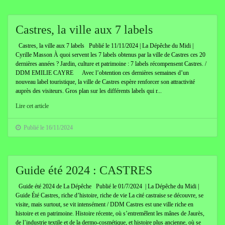
Castres, la ville aux 7 labels
Castres, la ville aux 7 labels Publié le 11/11/2024 | La Dépêche du Midi |
Cyrille Masson À quoi servent les 7 labels obtenus par la ville de Castres ces 20
dernières années ? Jardin, culture et patrimoine : 7 labels récompensent Castres. /
DDM EMILIE CAYRE Avec l’obtention ces dernières semaines d’un
nouveau label touristique, la ville de Castres espère renforcer son attractivité
auprès des visiteurs. Gros plan sur les différents labels qui r...
Lire cet article
Publié le 16/11/2024
Guide été 2024 : CASTRES
Guide été 2024 de La Dépêche Publié le 01/7/2024 | La Dépêche du Midi |
Guide Été Castres, riche d’histoire, riche de vie La cité castraise se découvre, se
visite, mais surtout, se vit intensément / DDM Castres est une ville riche en
histoire et en patrimoine. Histoire récente, où s’entremêlent les mânes de Jaurès,
de l’industrie textile et de la dermo-cosmétique, et histoire plus ancienne, où se