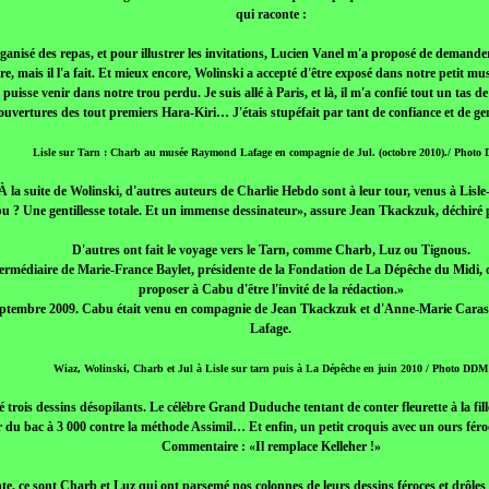
qui raconte :
anisé des repas, et pour illustrer les invitations, Lucien Vanel m'a proposé de demande
ire, mais il l'a fait. Et mieux encore, Wolinski a accepté d'être exposé dans notre petit mus
 puisse venir dans notre trou perdu. Je suis allé à Paris, et là, il m'a confié tout un tas d
ouvertures des tout premiers Hara-Kiri… J'étais stupéfait par tant de confiance et de ge
Lisle sur Tarn : Charb au musée Raymond Lafage en compagnie de Jul. (octobre 2010)./ Phot
À la suite de Wolinski, d'autres auteurs de Charlie Hebdo sont à leur tour, venus à Lisle
 ? Une gentillesse totale. Et un immense dessinateur», assure Jean Tkackzuk, déchiré pa
D'autres ont fait le voyage vers le Tarn, comme Charb, Luz ou Tignous.
ntermédiaire de Marie-France Baylet, présidente de la Fondation de La Dépêche du Midi, 
proposer à Cabu d'être l'invité de la rédaction.»
 septembre 2009. Cabu était venu en compagnie de Jean Tkackzuk et d'Anne-Marie Caras
Lafage.
Wiaz, Wolinski, Charb et Jul à Lisle sur tarn puis à La Dépêche en juin 2010 / Photo DDM
sé trois dessins désopilants. Le célèbre Grand Duduche tentant de conter fleurette à la fi
r du bac à 3 000 contre la méthode Assimil… Et enfin, un petit croquis avec un ours féro
Commentaire : «Il remplace Kelleher !»
te, ce sont Charb et Luz qui ont parsemé nos colonnes de leurs dessins féroces et drôle