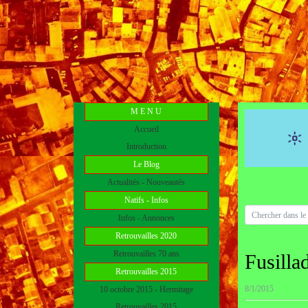
M E N U
Accueil
Introduction
Le Blog
Actualités - Nouveautés
Natifs - Infos
Infos - Annonces
Retrouvailles 2020
Retrouvailles 70 ans
Fusill
Retrouvailles 2015
8/1/2015
10 octobre 2015 - Hermitage
Retrouvailles 2015