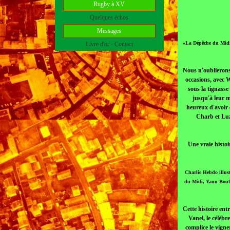
Rugby à XV
Quelques échos
Messages
«La Dépêche du Midi»
Livre d'or - Contact
Nous n'oublierons
occasions, avec W
sous la tignasse
jusqu'à leur m
heureux d'avoir 
Charb et Luz 
Une vraie histoi
Charlie Hebdo illust
du Midi, Yann Bouffi
Cette histoire ent
Vanel, le célèb
complice le vigne