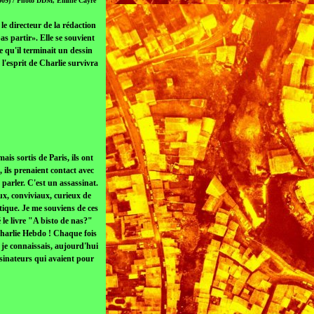
2009) / Photo DDM, Emilie Cayre
e le directeur de la rédaction
s partir». Elle se souvient
e qu'il terminait un dessin
l'esprit de Charlie survivra
is sortis de Paris, ils ont
 ils prenaient contact avec
parler. C'est un assassinat.
ux, conviviaux, curieux de
stique. Je me souviens de ces
é le livre "A bisto de nas?"
 Charlie Hebdo ! Chaque fois
 je connaissais, aujourd'hui
ssinateurs qui avaient pour