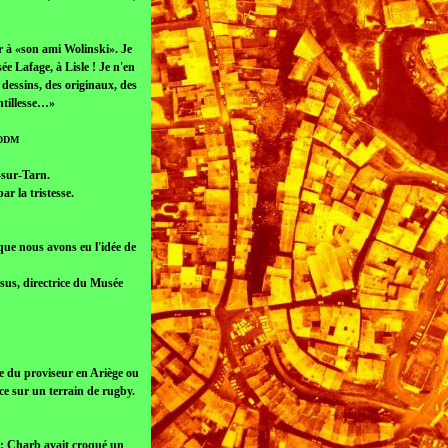
r à «son ami Wolinski». Je
ée Lafage, à Lisle ! Je n'en
e dessins, des originaux, des
ntillesse…»
o DDM
-sur-Tarn.
r la tristesse.
que nous avons eu l'idée de
sus, directrice du Musée
lle du proviseur en Ariège ou
ce sur un terrain de rugby.
s : Charb avait croqué un