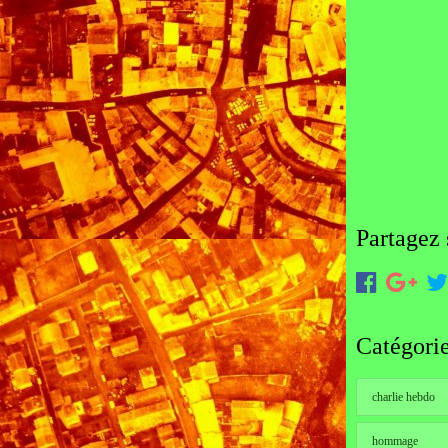
Partagez 
Catégori
charlie hebdo
hommage