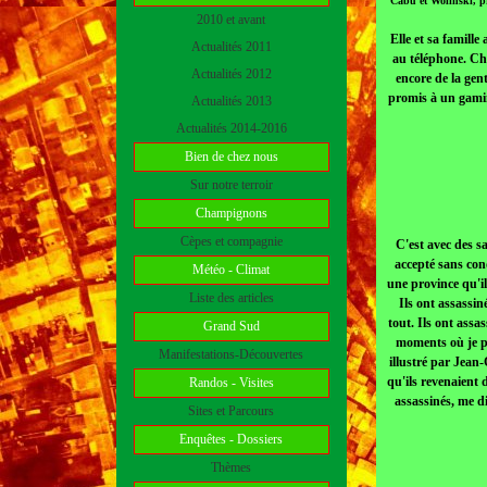
Cabu et Wolinski, pr
2010 et avant
Elle et sa famille
Actualités 2011
au téléphone. Cha
Actualités 2012
encore de la gent
promis à un gamin 
Actualités 2013
Actualités 2014-2016
Bien de chez nous
Sur notre terroir
Champignons
Cèpes et compagnie
C'est avec des sa
accepté sans con
Météo - Climat
une province qu'il
Liste des articles
Ils ont assassin
tout. Ils ont assa
Grand Sud
moments où je par
Manifestations-Découvertes
illustré par Jean-
qu'ils revenaient 
Randos - Visites
assassinés, me d
Sites et Parcours
Enquêtes - Dossiers
Thèmes