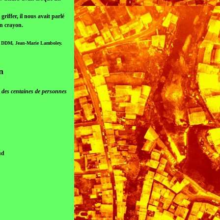
iffer, il nous avait parlé
on crayon.
oto DDM, Jean-Marie Lamboley.
n
 des centaines de personnes
ud