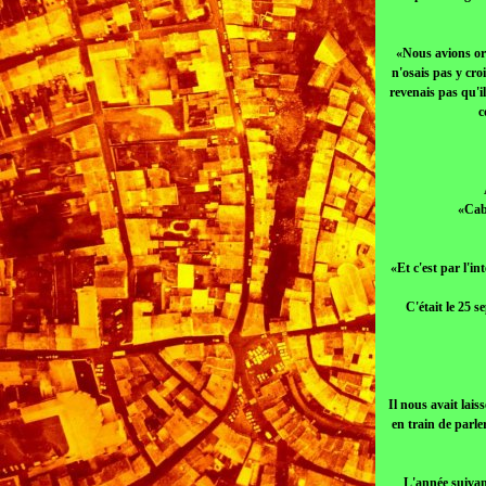
«Nous avions org
n'osais pas y cro
revenais pas qu'il
c
«Cabu
«Et c'est par l'i
C'était le 25
Il nous avait lais
en train de parle
L'année suivan