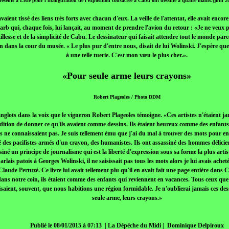
ésents à Lisle pour l'inauguration de l'exposition consacrée à Cabu ont dessiné à quatre mains.(juin 
 avaient tissé des liens très forts avec chacun d'eux. La veille de l'attentat, elle avait encor
rb qui, chaque fois, lui lançait, au moment de prendre l'avion du retour : «Je ne veux pa
illesse et de la simplicité de Cabu. Le dessinateur qui faisait attendre tout le monde parc
dans la cour du musée. « Le plus pur d'entre nous, disait de lui Wolinski. J'espère que 
à une telle tuerie. C'est mon vœu le plus cher.».
«Pour seule arme leurs crayons»
Robert Plageoles / Photo DDM
nglots dans la voix que le vigneron Robert Plageoles témoigne. «Ces artistes n'étaient jama
dition de donner ce qu'ils avaient comme dessins. Ils étaient heureux comme des enfants,
s ne connaissaient pas. Je suis tellement ému que j'ai du mal à trouver des mots pour en 
é des pacifistes armés d'un crayon, des humanistes. Ils ont assassiné des hommes délicie
ssiné un principe de journalisme qui est la liberté d'expression sous sa forme la plus arti
lais patois à Georges Wolinski, il ne saisissait pas tous les mots alors je lui avais achet
Claude Pertuzé. Ce livre lui avait tellement plu qu'il en avait fait une page entière dans
dans notre coin, ils étaient comme des enfants qui reviennent en vacances. Tous ceux que
isaient, souvent, que nous habitions une région formidable. Je n'oublierai jamais ces de
seule arme, leurs crayons.»
Publié le 08/01/2015 à 07:13 | La Dépêche du Midi | Dominique Delpiroux