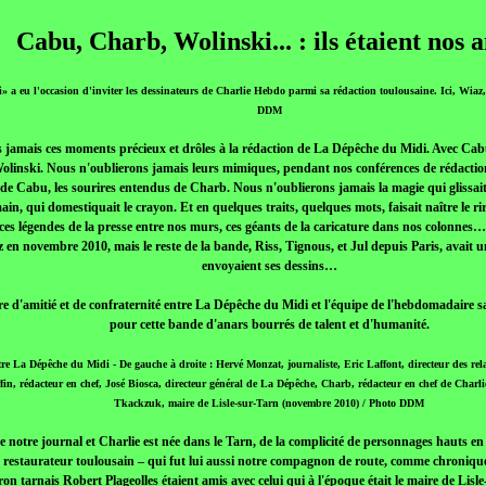
Cabu, Charb, Wolinski... : ils étaient nos 
 a eu l'occasion d'inviter les dessinateurs de Charlie Hebdo parmi sa rédaction toulousaine. Ici, Wiaz,
DDM
 jamais ces moments précieux et drôles à la rédaction de La Dépêche du Midi. Avec Cabu
olinski. Nous n'oublierons jamais leurs mimiques, pendant nos conférences de rédaction, 
 de Cabu, les sourires entendus de Charb. Nous n'oublierons jamais la magie qui glissait 
ain, qui domestiquait le crayon. Et en quelques traits, quelques mots, faisait naître le ri
ces légendes de la presse entre nos murs, ces géants de la caricature dans nos colonne
en novembre 2010, mais le reste de la bande, Riss, Tignous, et Jul depuis Paris, avait u
envoyaient ses dessins…
re d'amitié et de confraternité entre La Dépêche du Midi et l'équipe de l'hebdomadaire 
pour cette bande d'anars bourrés de talent et d'humanité.
re La Dépêche du Midi - De gauche à droite : Hervé Monzat, journaliste, Eric Laffont, directeur des rel
n, rédacteur en chef, José Biosca, directeur général de La Dépêche, Charb, rédacteur en chef de Charl
Tkackzuk, maire de Lisle-sur-Tarn (novembre 2010) / Photo DDM
re notre journal et Charlie est née dans le Tarn, de la complicité de personnages hauts e
re restaurateur toulousain – qui fut lui aussi notre compagnon de route, comme chroniqu
ron tarnais Robert Plageolles étaient amis avec celui qui à l'époque était le maire de Li