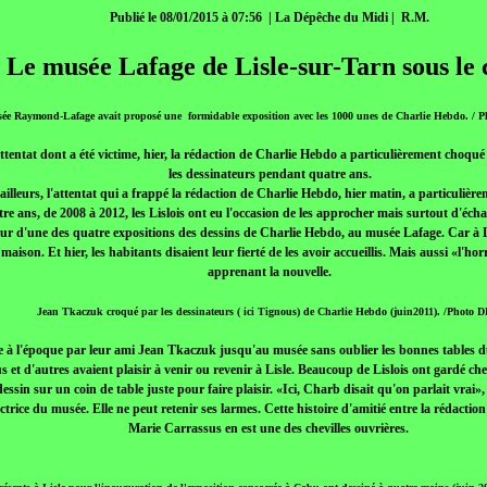
Publié le 08/01/2015 à 07:56 | La Dépêche du Midi | R.M.
Le musée Lafage de Lisle-sur-Tarn sous le
sée Raymond-Lafage avait proposé une formidable exposition avec les 1000 unes de Charlie Hebdo. /
attentat dont a été victime, hier, la rédaction de Charlie Hebdo a particulièrement choqué
les dessinateurs pendant quatre ans.
ailleurs, l'attentat qui a frappé la rédaction de Charlie Hebdo, hier matin, a particulièr
e ans, de 2008 à 2012, les Lislois ont eu l'occasion de les approcher mais surtout d'écha
our d'une des quatre expositions des dessins de Charlie Hebdo, au musée Lafage. Car à Li
aison. Et hier, les habitants disaient leur fierté de les avoir accueillis. Mais aussi «l'ho
apprenant la nouvelle.
Jean Tkaczuk croqué par les dessinateurs ( ici Tignous) de Charlie Hebdo (juin2011). /Photo
e à l'époque par leur ami Jean Tkaczuk jusqu'au musée sans oublier les bonnes tables d
et d'autres avaient plaisir à venir ou revenir à Lisle. Beaucoup de Lislois ont gardé che
essin sur un coin de table juste pour faire plaisir. «Ici, Charb disait qu'on parlait vra
ctrice du musée. Elle ne peut retenir ses larmes. Cette histoire d'amitié entre la rédaction 
Marie Carrassus en est une des chevilles ouvrières.