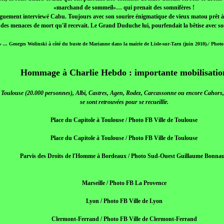
«marchand de sommeil»… qui prenait des somnifères !
uement interviewé Cabu. Toujours avec son sourire énigmatique de vieux matou prêt à gr
des menaces de mort qu'il recevait. Le Grand Duduche lui, pourfendait la bêtise avec s
» ... Georges Wolinski à côté du buste de Marianne dans la mairie de Lisle-sur-Tarn (juin 2010)./ Ph
Hommage à Charlie Hebdo : importante mobilisatio
 Toulouse (20.000 personnes), Albi, Castres, Agen, Rodez, Carcassonne ou encore Cahors,
se sont retrouvées pour se recueillir.
Place du Capitole à Toulouse / Photo FB Ville de Toulouse
Place du Capitole à Toulouse / Photo FB Ville de Toulouse
Parvis des Droits de l'Homme à Bordeaux / Photo Sud-Ouest Guillaume Bonna
Marseille / Photo FB La Provence
Lyon / Photo FB Ville de Lyon
Clermont-Ferrand / Photo FB Ville de Clermont-Ferrand