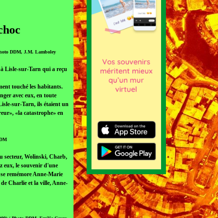
 choc
 Photo DDM, J.M. Lamboley
 à Lisle-sur-Tarn qui a reçu
ement touché les habitants.
nger avec eux, en toute
sle-sur-Tarn, ils étaient un
rreur», «la catastrophe» en
 DDM
u secteur, Wolinski, Charb,
z eux, le souvenir d'une
i», se remémore Anne-Marie
de Charlie et la ville, Anne-