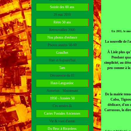
Soirée des 60 ans
29 mai 2010
Rétro 50 ans
Retrouvailles 2000
En 2011, le mu
Nos photos d'enfance
La nouvelle de l'
Photos années 50-60
À Lisle plus qu'
Graulhet
Pendant quatr
Hier et Aujourd'hui
simplicité, au dét
Tarn
peu comme à la m
Découverte du 81
Haut-Languedoc
Autrefois - Maintenant
De la mairie tenu
1950 - Années 50
Cabu, Tignous 
dédicace, d'un d
Ces années-là
Carrassus, la dire
Cartes Postales Anciennes
Vie & vues d'antan
Du Bruc à Ricardens