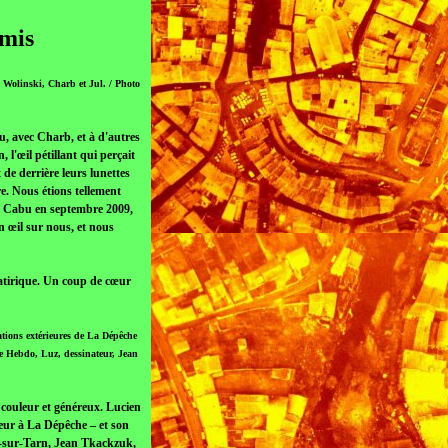
amis
 Wolinski, Charb et Jul. / Photo
, avec Charb, et à d'autres
l'œil pétillant qui perçait
de derrière leurs lunettes
re. Nous étions tellement
s… Cabu en septembre 2009,
n œil sur nous, et nous
satirique. Un coup de cœur
ations extérieures de La Dépêche
ie Hebdo, Luz, dessinateur, Jean
n couleur et généreux. Lucien
eur à La Dépêche – et son
sle-sur-Tarn, Jean Tkackzuk,