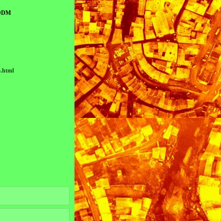
 DDM
o.html