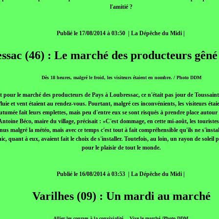
l'amitié ?
Publié le 17/08/2014 à 03:50 | La Dépêche du Midi |
ssac (46) : Le marché des producteurs gêné 
Dès 18 heures, malgré le froid, les visiteurs étaient en nombre. / Photo DDM
t pour le marché des producteurs de Pays à Loubressac, ce n'était pas jour de Toussaint,
uie et vent étaient au rendez-vous. Pourtant, malgré ces inconvénients, les visiteurs étaie
tumée fait leurs emplettes, mais peu d'entre eux se sont risqués à prendre place autour 
 Antoine Béco, maire du village, précisait : «C'est dommage, en cette mi-août, les touriste
venus malgré la météo, mais avec ce temps c'est tout à fait compréhensible qu'ils ne s'install
c, quant à eux, avaient fait le choix de s'installer. Toutefois, au loin, un rayon de soleil 
pour le plaisir de tout le monde.
Publié le 16/08/2014 à 03:53 | La Dépêche du Midi |
Varilhes (09) : Un mardi au marché
Allier les courses à la convivialité… Vive le marché./Photo DDM.