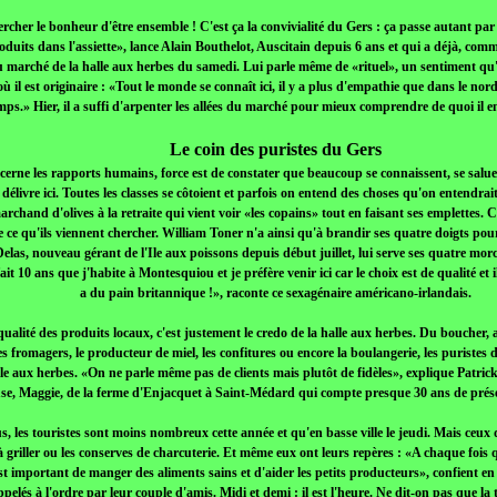
hercher le bonheur d'être ensemble ! C'est ça la convivialité du Gers : ça passe autant p
duits dans l'assiette», lance Alain Bouthelot, Auscitain depuis 6 ans et qui a déjà, com
 marché de la halle aux herbes du samedi. Lui parle même de «rituel», un sentiment qu'i
 il est originaire : «Tout le monde se connaît ici, il y a plus d'empathie que dans le nord
mps.» Hier, il a suffi d'arpenter les allées du marché pour mieux comprendre de quoi il e
Le coin des puristes du Gers
cerne les rapports humains, force est de constater que beaucoup se connaissent, se salue
élivre ici. Toutes les classes se côtoient et parfois on entend des choses qu'on entendrait
archand d'olives à la retraite qui vient voir «les copains» tout en faisant ses emplettes. 
e ce qu'ils viennent chercher. William Toner n'a ainsi qu'à brandir ses quatre doigts pou
elas, nouveau gérant de l'Ile aux poissons depuis début juillet, lui serve ses quatre 
it 10 ans que j'habite à Montesquiou et je préfère venir ici car le choix est de qualité et il
a du pain britannique !», raconte ce sexagénaire américano-irlandais.
a qualité des produits locaux, c'est justement le credo de la halle aux herbes. Du bouche
s fromagers, le producteur de miel, les confitures ou encore la boulangerie, les puristes d
lle aux herbes. «On ne parle même pas de clients mais plutôt de fidèles», explique Patric
se, Maggie, de la ferme d'Enjacquet à Saint-Médard qui compte presque 30 ans de prése
s, les touristes sont moins nombreux cette année et qu'en basse ville le jeudi. Mais ceux 
à griller ou les conserves de charcuterie. Et même eux ont leurs repères : «A chaque fois 
est important de manger des aliments sains et d'aider les petits producteurs», confient 
ppelés à l'ordre par leur couple d'amis. Midi et demi : il est l'heure. Ne dit-on pas que la 