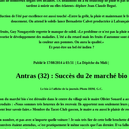
usant de nombreux dégâts très localisés. «À Beaumont on a eu beaucoup de pluie et pas d
tardent à mûrir ou elles éclatent» déplore Jean-Claude Begué.
uction de l'été par excellence est aussi touché «Entre la grêle, la pluie et maintenant le f
doucement. On attend le soleil» lance Bernadette Calvet productrice à Lafrançais
fruits, Guy Nougayrède regrette le manque de soleil. «Le problème ce n'est pas la pluie m
avorise le développement des maladies. L'été a du retard mais les fruits d'automne sont d
la couleur aux pommes. On aura la qualité.»
Et peut-être un bel été indien ?
Publié le 17/08/2014 à 03:51 | La Dépêche du Midi |
Antras (32) : Succès du 2e marché bio
Le bio à l'affiche de la journée./Photo DDM, G.C.
on du marché bio s'est déroulée dans le centre du village où le maire Olivier Souard a ac
produits : «Nous sommes très heureux de les recevoir. Ils apportent non seulement leurs 
nt leur savoir-faire.» Membre du Tacot-Club gascon, le maire a eu aussi le plaisir de rec
en nombre, et pas avec n'importe quelle voiture ! Je suis très fier de cette belle brochette
convives étaient attendus, «c'est pratiquement le même succès que l'an dernier. Il va fall