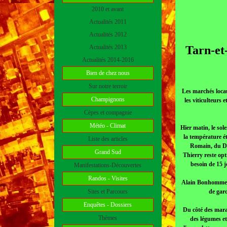
2010 et avant
Actualités 2011
Actualités 2012
Actualités 2013
Tarn-et
Actualités 2014-2016
Bien de chez nous
Sur notre terroir
Les marchés locau
Champignons
les viticulteurs 
Cèpes et compagnie
Météo - Climat
Hier matin, le sol
la température é
Liste des articles
Romain, du Dom
Grand Sud
Thierry reste opt
besoin de 15 jo
Manifestations-Découvertes
Randos - Visites
Alain Bonhomme du
Sites et Parcours
de gard
Enquêtes - Dossiers
Du côté des maraî
Thèmes
des légumes et