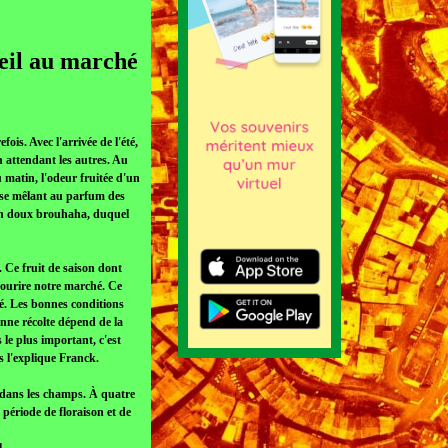
eil au marché
ois. Avec l'arrivée de l'été,
n attendant les autres. Au
 matin, l'odeur fruitée d'un
, se mêlant au parfum des
d'un doux brouhaha, duquel
 Ce fruit de saison dont
 sourire notre marché. Ce
hé. Les bonnes conditions
onne récolte dépend de la
 le plus important, c'est
s l'explique Franck.
s dans les champs. À quatre
 période de floraison et de