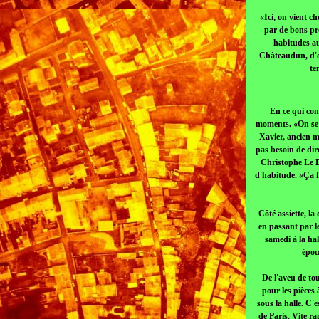
«Ici, on vient c
par de bons pro
habitudes au
Châteaudun, d'où
te
En ce qui con
moments. «On se d
Xavier, ancien m
pas besoin de dir
Christophe Le D
d'habitude. «Ça fa
Côté assiette, l
en passant par le
samedi à la ha
épou
De l'aveu de tou
pour les pièces 
sous la halle. C'
de Paris. Vite ra