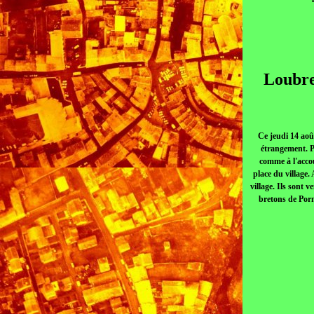
Loubre
Ce jeudi 14 aoû
étrangement. Pl
comme à l'accou
place du village.
village. Ils sont 
bretons de Porni