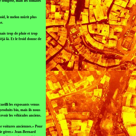
e tempête, mais les tomates
roid, le melon mûrit plus
e.
ais trop de pluie et trop
éjà là. Et le froid donne de
cueilli les exposants venus
produits bio, mais ils nous
evoir les véhicules anciens.
 de voitures anciennes.» Pour
oir gérer.» Jean-Bernard