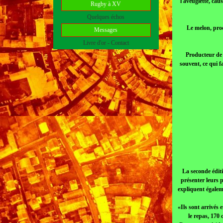
l'aveuglette, ca
Rugby à XV
Quelques échos
Le melon, prod
Messages
Livre d'or - Contact
Producteur de 
souvent, ce qui f
La seconde éditi
présenter leurs 
expliquent égaleme
«Ils sont arrivés 
le repas, 170 