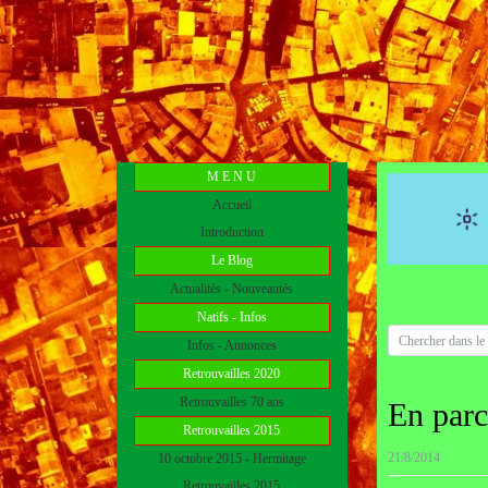
M E N U
Accueil
Introduction
Le Blog
Actualités - Nouveautés
Natifs - Infos
Infos - Annonces
Retrouvailles 2020
Retrouvailles 70 ans
En parc
Retrouvailles 2015
21/8/2014
10 octobre 2015 - Hermitage
Retrouvailles 2015