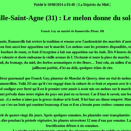
Publié le 18/08/2014 à 03:48 | La Dépêche du Midi |
le-Saint-Agne (31) : Le melon donne du sol
Franck Gay au marché de Ramonville./Photo. DR
oût, Ramonville fait revivre la tradition et renoue avec l'authenticité des marchés d'autref
aison font aussi leur apparition sur le marché. Les melons sont les premiers disponibles, e
rdure de route, ce fruit d'exception à fait son apparition sur les étals. Dès 9 heures du
 veloutée et dorée embaume la vieille avenue de L'Occitanie et toute la place du marché
l'ail, du fromage, du miel, des herbes aromatiques et des fleurs… Tout cela, au milieu 
jaillissent parfois, d'ici au-delà, quelques éclats de rire.
décor gourmand que Franck Gay, planteur de Monclat de Quercy, tient un étal de melon.
Ramonvillois. Voilà 2O ans qu'il s'est engagé dans la culture de ce fruit et arpente avec le
 souligne avec fierté qu'il est le premier cette année à avoir mis ses melons sur le marc
ant prévalu dans notre région du pays ont joué en sa faveur. Car il faut le savoir, une b
mat. «Le melon n'aime pas la grosse chaleur ni le froid. Il lui faut un climat tempéré. Mais
 car c'est un fruit qui contient beaucoup d'eau et il en a besoin pour croître» comme nou
cle de quatre-vingt dix jours. Après quelques semaines, les plantules sont transplantée
à-dire pendant la période végétative, les plantes nécessitent 12 mm d'eau par semaine. La
fructification débute à six semaines.