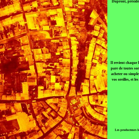
Dupront, présiden
Il revient chaque 
pare de toutes so
acheter ou simple
vos oreilles, et 
Les producteurs l