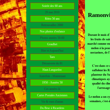
Soirée des 60 ans
29 mai 2010
Ramonvil
Rétro 50 ans
Retrouvailles 2000
Nos photos d'enfance
Durant le mois d'a
Photos années 50-60
les fruits de s
marché comme en bo
Graulhet
melon à la peau
Hier et Aujourd'hui
nectarines, de 
Tarn
Découverte du 81
C'est dans ce 
Haut-Languedoc
raffolent les 
planteur du Sud
Autrefois - Maintenant
climatiques ay
1950 - Années 50
qualité du cli
l'arrosage
Ces années-là
Cartes Postales Anciennes
Le melon a un cy
semaines, c'est-
Vie & vues d'antan
Du Bruc à Ricardens