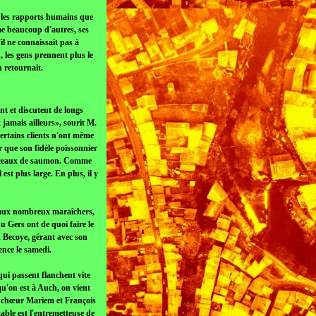
ar les rapports humains que
me beaucoup d'autres, ses
l ne connaissait pas à
, les gens prennent plus le
n retournait.
nt et discutent de longs
 jamais ailleurs», sourit M.
Certains clients n'ont même
r que son fidèle poissonnier
morceaux de saumon. Comme
 est plus large. En plus, il y
r, aux nombreux maraîchers,
u Gers ont de quoi faire le
k Becoye, gérant avec son
nce le samedi.
qui passent flanchent vite
qu'on est à Auch, on vient
en chœur Mariem et François
table est l'entremetteuse de