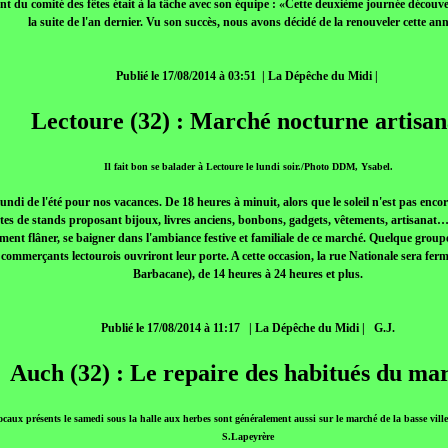
t du comité des fêtes était à la tâche avec son équipe : «Cette deuxième journée découve
la suite de l'an dernier. Vu son succès, nous avons décidé de la renouveler cette an
Publié le 17/08/2014 à 03:51 | La Dépêche du Midi |
Lectoure (32) : Marché nocturne artisan
Il fait bon se balader à Lectoure le lundi soir./Photo DDM, Ysabel.
lundi de l'été pour nos vacances. De 18 heures à minuit, alors que le soleil n'est pas enco
rtes de stands proposant bijoux, livres anciens, bonbons, gadgets, vêtements, artisanat
ment flâner, se baigner dans l'ambiance festive et familiale de ce marché. Quelque gro
les commerçants lectourois ouvriront leur porte. A cette occasion, la rue Nationale sera fer
Barbacane), de 14 heures à 24 heures et plus.
Publié le 17/08/2014 à 11:17 | La Dépêche du Midi | G.J.
Auch (32) : Le repaire des habitués du ma
ocaux présents le samedi sous la halle aux herbes sont généralement aussi sur le marché de la basse vil
S.Lapeyrère