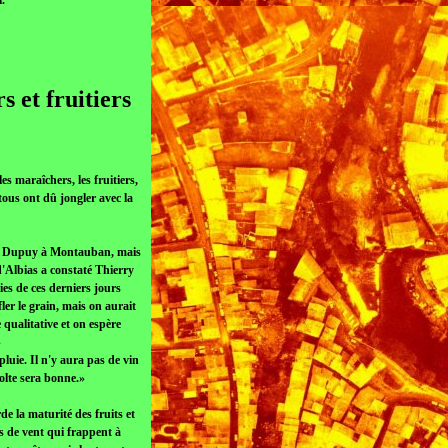
.
 et fruitiers
p
 maraîchers, les fruitiers,
 tous ont dû jongler avec la
onsul Dupuy à Montauban, mais
d'Albias a constaté Thierry
es de ces derniers jours
ler le grain, mais on aurait
e qualitative et on espère
»
luie. Il n'y aura pas de vin
colte sera bonne.»
de la maturité des fruits et
ps de vent qui frappent à