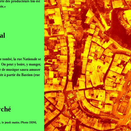
rte des producteurs bio est
née.»
al
re tombé, la rue Nationale se
… On peut y boire, y manger,
upe de musique saura amuser
mée à partir du Bastion (rue
rché
le, le jeudi matin./Photo DDM,