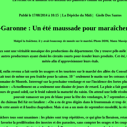
La récolte est le moment très attendu des planteurs comme du public en général
Publié le 17/08/2014 à 10:15 | La Dépêche du Midi | Gisèle Dos Santos
-Garonne : Un été maussade pour maraîchers
Malgré la fraîcheur, il y avait beaucoup de monde sur le marché./Photo DDM, Manu Massi
x sont une véritable mosaïque des productions du département. On y trouve pêle-mêle les
et autres producteurs ayant choisi les circuits courts pour écouler leurs produits. Cet été,
météo afin d'approvisionner leurs étals.
eil, enfin revenu a fait sortir les usagers et les touristes sur le marché des allées du C
tait tout de même un peu fraîche pour la saison. 10 ° seulement le matin sur les coteaux 
aine de Montels. Interrogé sur la prochaine vendange et sur l'incidence des fortes plui
imiste : «Actuellement on a seulement une dizaine de jours de retard. La pluie a fait gonf
urs de grand soleil, car le froid ralentit la maturité du raisin. On attend une belle récolt
pouvoir ramasser un peu de blanc pour la fête des vendanges, le 7 septembre.
 château Bel Air est fataliste : «On a eu de gros dégâts dans le frontonnais et trop de p
e cette année et il faudra chaptaliser. Mais si on a un mois de septembre ensoleillé, la ré
chers tous sont unanimes : les pluies sont trop répétitives, ce qui gêne la floraison, retar
 favorise la prolifération des insectes et des parasites, sans compter les orages et les cou