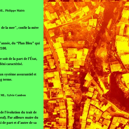
 ML, Philippe Malric
 de la mer", confie la mère
d’année, du “Plan Bleu” qui
2100.
soit de la part de l’État,
éni caractérisé.
 un système assurantiel et
ng terme.
e / ML, Sylvie Cambon
de l’évolution du trait de
ral). Par ailleurs maire du
i de part et d’autre de sa