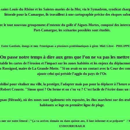
t-saint-Louis-du-Rhône et les Saintes-maries-de-la-Mer, via le Symadrem, syndicat charg
littorale pour la Camargue, ils travaillent à une cartographie précise des risques subm
avec le tout nouveau groupement d’entente du golfe d’Aigues-Mortes, composé des interc
Port-Camargue, les scénarios possibles sont étudiés.
Entre Gardiole, étangs et mer, Frontignan a plusieurs problématiques à gérer. Midi Libre - PHILI
On passe notre temps à dire aux gens que l’on ne va pas les mettr
ablir les cartes de l’érosion et l’impact sur les zones habitées et les enjeux du déplaceme
 Rossignol, maire de La Grande-Motte. "Si on avait eu un contact avec la Cour des compt
ajoute celui qui préside l’agglo du pays de l’Or.
bilisé pour vitaliser ma ville, la protéger, l’adapter mais pas pour la déplacer à l’heure 
Robert Crauste. "Sinon quoi ? On ferme et on s’en va ? C’est facile de l’écrire dans un
gnan (Hérault), où des zones sont également très exposées, les élus marchent sur des œuf
habitants se loge en première ligne de plage.
a mer sur notre littoral : "Ça va arriver, demain ou dans quinze ans, il faut informer et se préparer"
ESDOURRUBAILH