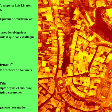
", rapporte Loïc Linarès,
te.
40 permis de construire ont
 avec des obligations
nts et que l’on est attaqué
ntenant"
e de bénéficier de nouveaux
l’élu.
ompte depuis 20 ans. Avec,
épis de protection.
ogements, ce sont des