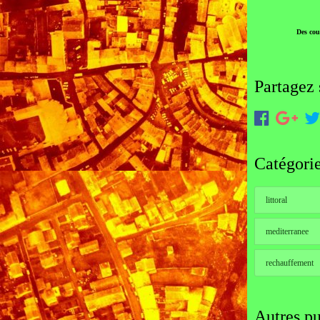
Des cou
Partagez 
Catégori
littoral
mediterranee
rechauffement
Autres pu