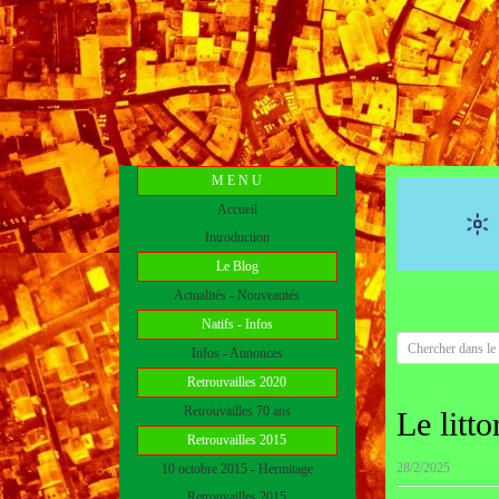
M E N U
Accueil
Introduction
Le Blog
Actualités - Nouveautés
Natifs - Infos
Infos - Annonces
Retrouvailles 2020
Retrouvailles 70 ans
Le litt
Retrouvailles 2015
28/2/2025
10 octobre 2015 - Hermitage
Retrouvailles 2015