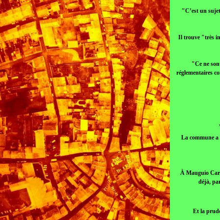
"C’est un sujet
Il trouve "très 
"Ce ne sont
réglementaires c
La commune a int
À Mauguio Carno
déjà, pa
Et la prud