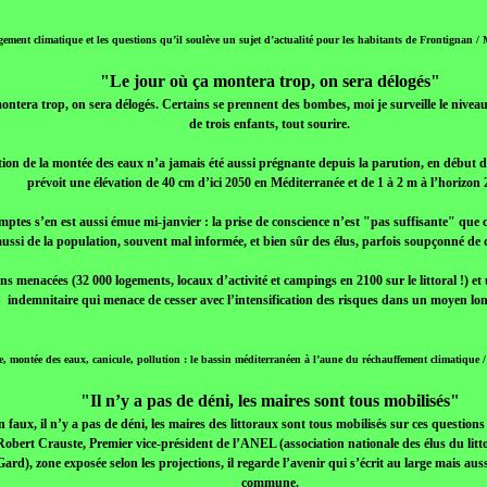
ement climatique et les questions qu’il soulève un sujet d’actualité pour les habitants de Frontignan /
"Le jour où ça montera trop, on sera délogés"
ontera trop, on sera délogés. Certains se prennent des bombes, moi je surveille le niveau
de trois enfants, tout sourire.
tion de la montée des eaux n’a jamais été aussi prégnante depuis la parution, en début 
prévoit une élévation de 40 cm d’ici 2050 en Méditerranée et de 1 à 2 m à l’horizon 
tes s’en est aussi émue mi-janvier : la prise de conscience n’est "pas suffisante" que ce 
ussi de la population, souvent mal informée, et bien sûr des élus, parfois soupçonné de d
s menacées (32 000 logements, locaux d’activité et campings en 2100 sur le littoral !) et
indemnitaire qui menace de cesser avec l’intensification des risques dans un moyen lo
e, montée des eaux, canicule, pollution : le bassin méditerranéen à l’aune du réchauffement climatiqu
"Il n’y a pas de déni, les maires sont tous mobilisés"
 faux, il n’y a pas de déni, les maires des littoraux sont tous mobilisés sur ces questions 
Robert Crauste, Premier vice-président de l’ANEL (association nationale des élus du litto
rd), zone exposée selon les projections, il regarde l’avenir qui s’écrit au large mais auss
commune.