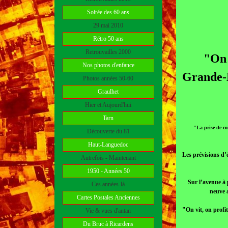
Soirée des 60 ans
29 mai 2010
Rétro 50 ans
Retrouvailles 2000
"On 
Nos photos d'enfance
Grande-M
Photos années 50-60
Graulhet
Hier et Aujourd'hui
Tarn
"La prise de co
Découverte du 81
Haut-Languedoc
Les prévisions d’é
Autrefois - Maintenant
1950 - Années 50
Sur l’avenue à 
Ces années-là
neuve 
Cartes Postales Anciennes
"On vit, on profit
Vie & vues d'antan
Du Bruc à Ricardens