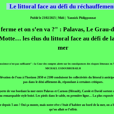
Le littoral face au défi du réchauffem
Publié le 23/02/2025 | Midi | Yannick Philipponnat
ferme et on s’en va ?" :
Palavas, Le Grau-d
otte… les élus du littoral face au défi de l
mer
nscience n'est pas suffisante" : la Cour des comptes alerte sur les conséquences des risques littoraux en
MICHAEL ESDOURRUBAILH
lévation de l’eau à l’horizon 2050 et 2100 conduisent les collectivités du littoral à anticipe
pas dans le déni affirment-ils, répondant à certaines critiques.
perte de vue bordant la mer entre Palavas et Carnon (Hérault), Carole et David sortent
au remarquable style boisé. Les pieds dans le sable, en première ligne… La plus exposée
e depuis 5 ans ! Oui ça monte, mais notre rêve c’était d’habiter au bord de la mer, on a b
qu’on allait se l’offrir.