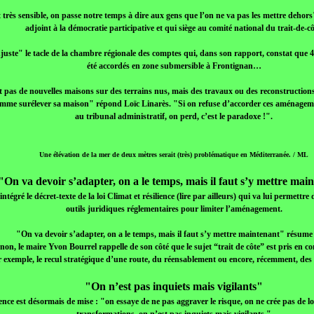
 très sensible, on passe notre temps à dire aux gens que l’on ne va pas les mettre dehors
adjoint à la démocratie participative et qui siège au comité national du trait-de-cô
injuste" le tacle de la chambre régionale des comptes qui, dans son rapport, constat que 
été accordés en zone submersible à Frontignan…
 pas de nouvelles maisons sur des terrains nus, mais des travaux ou des reconstructions
omme surélever sa maison" répond Loïc Linarès. "Si on refuse d’accorder ces aménageme
au tribunal administratif, on perd, c’est le paradoxe !".
Une élévation de la mer de deux mètres serait (très) problématique en Méditerranée. / ML
"On va devoir s’adapter, on a le temps, mais il faut s’y mettre mai
égré le décret-texte de la loi Climat et résilience (lire par ailleurs) qui va lui permettr
outils juridiques réglementaires pour limiter l’aménagement.
"On va devoir s’adapter, on a le temps, mais il faut s’y mettre maintenant" résume 
n, le maire Yvon Bourrel rappelle de son côté que le sujet “trait de côte” est pris en c
r exemple, le recul stratégique d’une route, du réensablement ou encore, récemment, des 
"On n’est pas inquiets mais vigilants"
ence est désormais de mise : "on essaye de ne pas aggraver le risque, on ne crée pas de l