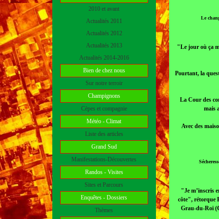
2010 et avant
Le chang
Actualités 2011
Actualités 2012
Actualités 2013
"Le jour où ça m
Actualités 2014-2016
Bien de chez nous
Pourtant, la ques
Sur notre terroir
Champignons
La Cour des comp
Cèpes et compagnie
mais a
Météo - Climat
Avec des maison
Liste des articles
Grand Sud
Manifestations-Découvertes
Sécheress
Randos - Visites
Sites et Parcours
"Je m’inscris en
Enquêtes - Dossiers
côte", rétorque 
Grau-du-Roi (Ga
Thèmes