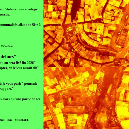
é d’élaborer une stratégie
ersifs.
ommunalités allant de Sète à
PPE MALRIC
e dehors"
nt, on sera fixé fin 2026"
es, on le leur aurait dit"
où je vous parle" poursuit
 rapport."
s alors qu’une partie de ses
 / Midi Libre - MICHAEL