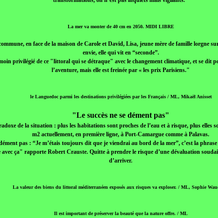
transformations, on n’est pas inquiets mais vigilants."
La mer va monter de 40 cm en 2050. MIDI LIBRE
commune, en face de la maison de Carole et David, Lisa, jeune mère de famille lorgne sur
envie, elle qui vit en “seconde”.
témoin privilégié de ce "littoral qui se détraque" avec le changement climatique, et se dit 
l’aventure, mais elle est freinée par « les prix Parisiens."
le Languedoc parmi les destinations privilégiées par les Français / ML, Mikaël Anisset
"Le succès ne se dément pas"
adoxe de la situation : plus les habitations sont proches de l’eau et à risque, plus elles so
m2 actuellement, en première ligne, à Port-Camargue comme à Palavas.
dément pas : “Je m’étais toujours dit que je viendrai au bord de la mer”, c’est la phrase
re avec ça" rapporte Robert Crauste. Quitte à prendre le risque d’une dévaluation soud
d’arriver.
La valeur des biens du littoral méditerranéen exposés aux risques va exploser. / ML, Sophie Wau
Il est important de préserver la beauté que la nature offre. / ML