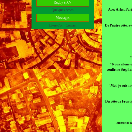
Rugby à XV
Avec Arles, Por
Quelques échos
Messages
Livre d'or - Contact
De l’autre côté, 
"
"Nous allons ét
confirme Stéphan
"Moi, je suis mo
Du côté de Fronti
Montée de l