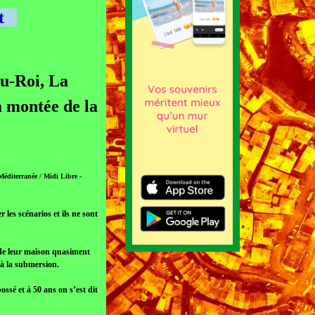
ent
u-Roi, La
a montée de la
 Méditerranée / Midi Libre -
r les scénarios et ils ne sont
 de leur maison quasiment
 à la submersion.
ossé et à 50 ans on s’est dit