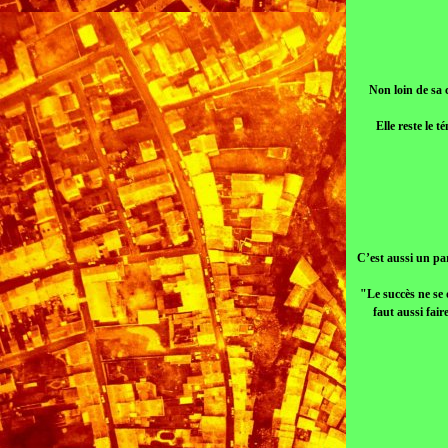
Non loin de sa 
Elle reste le 
C’est aussi un par
"Le succès ne se 
faut aussi fai