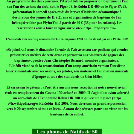
Au programme des deux journées, l'Aéro-Club va proposer un baptême de l'air
sur l'un des avions du club, soit le Piper J3, le Robin DR 400 ou le Piper PA 28,
présentation le samedi après-midi du brevet d'initiation aéronautique à
destination des jeunes de 11 à 21 ans et organisation de baptême de l'air
hélicoptère faite par FlyforYou à partir de 40 € (38 pour les enfants). Les
réservations sont à faire en ligne sur le site» https ://flyforyou.fr/».
L'aéro-club avec ses cinq aéronefs effectue en moyenne 1200 heures de vol par an / Photo DDM
«Se joindra à nous le dimanche l'armée de l'air avec son car-podium qui viendra
présenter les métiers de cette arme et permettra aux visiteurs de gagner des
baptêmes», précise Jean-Christophe Bernard, membre organisateur.
L'inédit viendra de la reconstitution d'un camp américain version Deuxième
Guerre mondiale avec ses avions, ses pilotes, son matériel et l'animation musicale
d'époque autour des standards de Glen Miller.
Et cerise sur le gâteau : «Peut-être aurons-nous réceptionné notre nouvel avion-
école en remplacement du Cessna 150 acheté en 2009. Il s'agit d'un avion acheté à
un aéro-club de l'Est nommé Robin HR 200 et qui est un biplace (https
://fr.wikipedia.org/wiki/Robin_HR-200). Nous devrions en prendre possession
vers le 20 septembre si tout va bien». Autant de prétextes pour une visite sur les
hauteurs de Graulhet.
Les photos de Natifs de 50