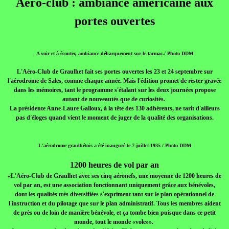
Aéro-club : ambiance américaine aux
portes ouvertes
A voir et à écouter, ambiance débarquement sur le tarmac./ Photo DDM
L'Aéro-Club de Graulhet fait ses portes ouvertes les 23 et 24 septembre sur
l'aérodrome de Sales, comme chaque année. Mais l'édition promet de rester gravée
dans les mémoires, tant le programme s'étalant sur les deux journées propose
autant de nouveautés que de curiosités.
La présidente Anne-Laure Galloux, à la tête des 130 adhérents, ne tarit d'ailleurs
pas d'éloges quand vient le moment de juger de la qualité des organisations.
L'aérodrome graulhétois a été inauguré le 7 juillet 1935 / Photo DDM
1200 heures de vol par an
«L'Aéro-Club de Graulhet avec ses cinq aéronefs, une moyenne de 1200 heures de
vol par an, est une association fonctionnant uniquement grâce aux bénévoles,
dont les qualités très diversifiées s'expriment tant sur le plan opérationnel de
l'instruction et du pilotage que sur le plan administratif. Tous les membres aident
de près ou de loin de manière bénévole, et ça tombe bien puisque dans ce petit
monde, tout le monde «vole»».