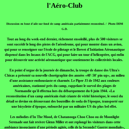
l'Aéro-Club
Discussion en bout d'aile sur fond de camp américain parfaitement reconstitué. / Photo DDM
G.D.
Tout au long du week-end dernier, richement ensoleillé, plus de 500 visiteurs se
sont succédé le long des pistes de l'aérodrome, qui pour monter dans un avion,
qui pour se renseigner sur l'école de pilotage et le Brevet d'Initiation Aéronautique
dispensé dans les locaux de l'ACG, qui pour faire un tour d'hélicoptère, qui enfin
pour découvrir une activité aéronautique que soutiennent les collectivités locales.
En point d'orgue de la journée de dimanche, la troupe de danse des Ultra's
Chicas a présenté sa nouvelle chorégraphie des années «40'-50' pin-up», au milieu
d'une assistance enthousiaste et charmée. Le Piper J3 de 1942 aux couleurs
américaines, stationné près du camp, rappelant le survol des plages de
Normandie qu'il effectua lors du débarquement du 6 juin 1944. «La
reconstitution d'un camp américain était criante de vérité historique, le souci du
détail se devine en découvrant des bouteilles de soda de l'époque, transporté sur
une bicyclette d'époque, enfourché par un militaire US du plus bel effet.
Les mélodies d'In The Mood, de Chatanooga Choo Choo ou de Moonlight
Serenade ont fait revivre Glenn Miller et ont replongé les visiteurs dans cette
ambiance insouciante d'une période agitée, celle de la Seconde? Guerre mondiale»,