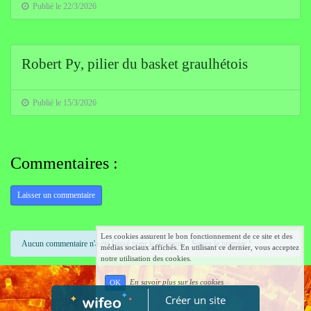
Publié le 22/3/2026
Robert Py, pilier du basket graulhétois
Publié le 15/3/2026
Commentaires :
Laisser un commentaire
Les cookies assurent le bon fonctionnement de ce site et des
Aucun commentaire n'a été laissé pour le moment... Soyez le premier !
médias sociaux affichés. En utilisant ce dernier, vous acceptez
notre utilisation des cookies.
En savoir plus sur les cookies
OK
Créer un site