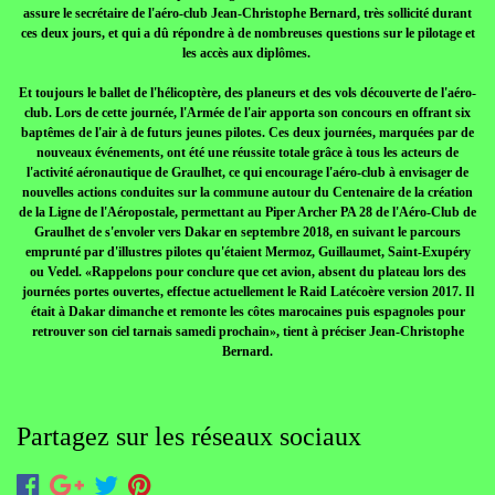
assure le secrétaire de l'aéro-club Jean-Christophe Bernard, très sollicité durant
ces deux jours, et qui a dû répondre à de nombreuses questions sur le pilotage et
les accès aux diplômes.
Et toujours le ballet de l'hélicoptère, des planeurs et des vols découverte de l'aéro-
club. Lors de cette journée, l'Armée de l'air apporta son concours en offrant six
baptêmes de l'air à de futurs jeunes pilotes. Ces deux journées, marquées par de
nouveaux événements, ont été une réussite totale grâce à tous les acteurs de
l'activité aéronautique de Graulhet, ce qui encourage l'aéro-club à envisager de
nouvelles actions conduites sur la commune autour du Centenaire de la création
de la Ligne de l'Aéropostale, permettant au Piper Archer PA 28 de l'Aéro-Club de
Graulhet de s'envoler vers Dakar en septembre 2018, en suivant le parcours
emprunté par d'illustres pilotes qu'étaient Mermoz, Guillaumet, Saint-Exupéry
ou Vedel. «Rappelons pour conclure que cet avion, absent du plateau lors des
journées portes ouvertes, effectue actuellement le Raid Latécoère version 2017. Il
était à Dakar dimanche et remonte les côtes marocaines puis espagnoles pour
retrouver son ciel tarnais samedi prochain», tient à préciser Jean-Christophe
Bernard.
Partagez sur les réseaux sociaux