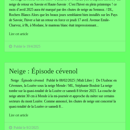
neige de retour en Savoie et Haute-Savoie : C'est l'hiver en plein printemps ! ce
mois d’avril 2025 aura été marqué par des chutes de neige au Semnoz. / DL,
Rochers Blancs Alors que les beaux jours semblaient bien installés sur les Pays
de Savoie, l'hiver a fait un retour en force ce jeudi 17 avril. Avenue Emile-
Charvoz, à 9h, à Modane, le manteau blanc était impressionnant...
Lire cet article
Publié le 19/4/2025
Neige : Épisode cévenol
Neige : Épisode cévenol Publié le 08/02/2025 | Midi Libre | De l'Aubrac en
Cévennes, la Lozère sous la neige Mende / ML, Stéphanie Bouloir La neige
tombe sur la quasi-totalité de la Lozère ce samedi 8 février 2025. La couche de
neige atteint 30 cm à Mende à la mi-journée et approche du mètre sur certains
secteurs du mont Lozère. Comme annoncé, les chutes de neige ont concerné la
quasi-totalité de la Lozère ce samedi 8...
Lire cet article
Publié le 9/2/2025