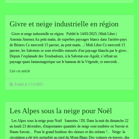
Givre et neige industrielle en région
Givre et neige industrielle en région Publié le 14/01/2025 | Midi Libre |
Antonia Jimenez Au petit matin, de superbes paysages blancs dans l'arrière-pays
de Béziers Ce mercredi 15 janvier, au petit matin..../ Midi Libre Ce mercredi 15
janvier, les Salvetois se sont réveillés entourés d'un paysage blanchi par le givre...
Depuis l’esplanade des Troubadours, à la Salvetat-sur-Agoût, s’offrait un
paysage quasi fantasmagorique sur le hameau de la Végende, ce mercredi...
Lire cet article
Publié le 17/1/2025
Les Alpes sous la neige pour Noël
Les Alpes sous la neige pour Noël Samoëns / DL Dans la nuit du dimanche 22
au lundi 23 décembre, d'importantes quantités de neige sont tombées en Savoie et
Haute-Savoie... Pour le grand bonheur des skieurs et des enfants !... Neige: la
circulation a été très perturbée au pied du Mont-Blanc Des voitures en travers, des