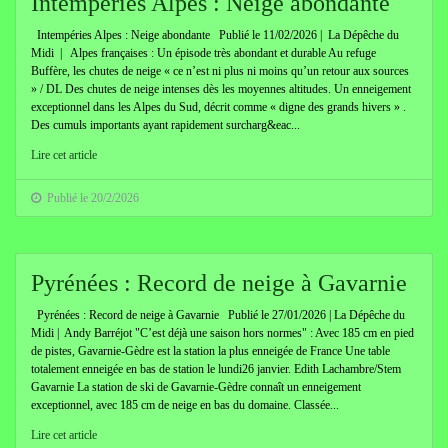
Intempéries Alpes : Neige abondante
Intempéries Alpes : Neige abondante Publié le 11/02/2026 | La Dépêche du
Midi | Alpes françaises : Un épisode très abondant et durable Au refuge
Buffère, les chutes de neige « ce n’est ni plus ni moins qu’un retour aux sources
» / DL Des chutes de neige intenses dès les moyennes altitudes. Un enneigement
exceptionnel dans les Alpes du Sud, décrit comme « digne des grands hivers » .
Des cumuls importants ayant rapidement surcharg&eac...
Lire cet article
Publié le 20/2/2026
Pyrénées : Record de neige à Gavarnie
Pyrénées : Record de neige à Gavarnie Publié le 27/01/2026 | La Dépêche du
Midi | Andy Barréjot "C’est déjà une saison hors normes" : Avec 185 cm en pied
de pistes, Gavarnie-Gèdre est la station la plus enneigée de France Une table
totalement enneigée en bas de station le lundi26 janvier. Edith Lachambre/Stem
Gavarnie La station de ski de Gavarnie-Gèdre connaît un enneigement
exceptionnel, avec 185 cm de neige en bas du domaine. Classée...
Lire cet article