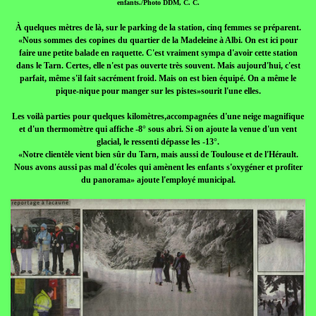
enfants./Photo DDM, C. C.
À quelques mètres de là, sur le parking de la station, cinq femmes se préparent.
«Nous sommes des copines du quartier de la Madeleine à Albi. On est ici pour
faire une petite balade en raquette. C'est vraiment sympa d'avoir cette station
dans le Tarn. Certes, elle n'est pas ouverte très souvent. Mais aujourd'hui, c'est
parfait, même s'il fait sacrément froid. Mais on est bien équipé. On a même le
pique-nique pour manger sur les pistes»sourit l'une elles.
Les voilà parties pour quelques kilomètres,accompagnées d'une neige magnifique
et d'un thermomètre qui affiche -8° sous abri. Si on ajoute la venue d'un vent
glacial, le ressenti dépasse les -13°.
«Notre clientèle vient bien sûr du Tarn, mais aussi de Toulouse et de l'Hérault.
Nous avons aussi pas mal d'écoles qui amènent les enfants s'oxygéner et profiter
du panorama» ajoute l'employé municipal.