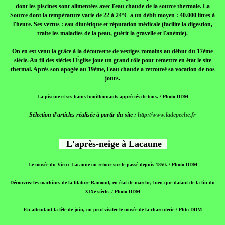
dont les piscines sont alimentées avec l'eau chaude de la source thermale. La
Source dont la température varie de 22 à 24°C a un débit moyen : 40.000 litres à
l'heure. Ses vertus : eau diurétique et réputation médicale (facilite la digestion,
traite les maladies de la peau, guérit la gravelle et l'anémie).
On en est venu là grâce à la découverte de vestiges romains au début du 17ème
siècle. Au fil des siècles l'Église joue un grand rôle pour remettre en état le site
thermal. Après son apogée au 19ème, l'eau chaude a retrouvé sa vocation de nos
jours.
La piscine et ses bains bouillonnants appréciés de tous. / Photo DDM
Sélection d'articles réalisée à partir du site :
http://www.ladepeche.fr
L'après-neige à Lacaune
Le musée du Vieux Lacaune ou retour sur le passé depuis 1850. / Photo DDM
Découvrez les machines de la filature Ramond, en état de marche, bien que datant de la fin du
XIXe siècle. / Photo DDM
En attendant la fête de juin, on peut visiter le musée de la charcuterie / Phto DDM