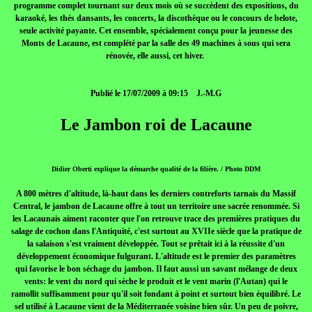
programme complet tournant sur deux mois où se succèdent des expositions, du
karaoké, les thés dansants, les concerts, la discothèque ou le concours de belote,
seule activité payante. Cet ensemble, spécialement conçu pour la jeunesse des
Monts de Lacaune, est complété par la salle des 49 machines à sous qui sera
rénovée, elle aussi, cet hiver.
Publié le 17/07/2009 à 09:15 J.-M.G
Le Jambon roi de Lacaune
Didier Oberti explique la démarche qualité de la filière. / Photo DDM
A 800 mètres d'altitude, là-haut dans les derniers contreforts tarnais du Massif
Central, le jambon de Lacaune offre à tout un territoire une sacrée renommée. Si
les Lacaunais aiment raconter que l'on retrouve trace des premières pratiques du
salage de cochon dans l'Antiquité, c'est surtout au XVIIe siècle que la pratique de
la salaison s'est vraiment développée. Tout se prêtait ici à la réussite d'un
développement économique fulgurant. L'altitude est le premier des paramètres
qui favorise le bon séchage du jambon. Il faut aussi un savant mélange de deux
vents: le vent du nord qui sèche le produit et le vent marin (l'Autan) qui le
ramollit suffisamment pour qu'il soit fondant à point et surtout bien équilibré. Le
sel utilisé à Lacaune vient de la Méditerranée voisine bien sûr. Un peu de poivre,