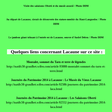
Visite des salaisons Oberti et du musée associé / Photo DDM
Au départ de Lacaune, circuit de découverte des statues-menhir du Haut-Languedoc / Photo
DDM
Le jambon géant trônant à l'entrée est de Lacaune, oeuvre d'André Debru / Photo DDM
Quelques liens concernant Lacaune sur ce site :
Montalet, sommet du Tarn et terre de légendes
http://natifs50-graulhet.wifeo.com/article-93080-montalet-sommet-du-tarn-et-
terre.html
Journées du Patrimoine 2014 à Lacaune : Le Musée du Vieux Lacaune
http://natifs50-graulhet.wifeo.com/article-92586-journees-du-patrimoine-2014-
laca.html
Journées du Patrimoine 2014 à Lacaune : Les Salaisons Oberti
http://natifs50-graulhet.wifeo.com/article-92552-journees-du-patrimoine-2014-
laca.html