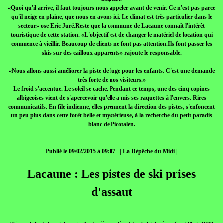
«Quoi qu'il arrive, il faut toujours nous appeler avant de venir. Ce n'est pas parce
qu'il neige en plaine, que nous en avons ici. Le climat est très particulier dans le
secteur» ose Eric Juré.Reste que la commune de Lacaune connaît l'intérêt
touristique de cette station. «L'objectif est de changer le matériel de location qui
commence à vieillir. Beaucoup de clients ne font pas attention.Ils font passer les
skis sur des cailloux apparents» rajoute le responsable.
«Nous allons aussi améliorer la piste de luge pour les enfants. C'est une demande
très forte de nos visiteurs.»
Le froid s'accentue. Le soleil se cache. Pendant ce temps, une des cinq copines
albigeoises vient de s'apercevoir qu'elle a mis ses raquettes à l'envers. Rires
communicatifs. En file indienne, elles prennent la direction des pistes, s'enfoncent
un peu plus dans cette forêt belle et mystérieuse, à la recherche du petit paradis
blanc de Picotalen.
Publié le 09/02/2015 à 09:07 | La Dépêche du Midi |
Lacaune : Les pistes de ski prises
d'assaut