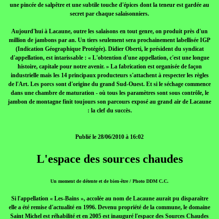
une pincée de salpêtre et une subtile touche d'épices dont la teneur est gardée au
secret par chaque salaisonniers.
Aujourd'hui à Lacaune, outre les salaisons en tout genre, on produit près d'un
million de jambons par an. Un tiers seulement sera prochainement labellisée IGP
(Indication Géographique Protégée). Didier Oberti, le président du syndicat
d'appellation, est intarissable : « L'obtention d'une appellation, c'est une longue
histoire, capitale pour notre avenir. » La fabrication est organisée de façon
industrielle mais les 14 principaux producteurs s'attachent à respecter les règles
de l'Art. Les porcs sont d'origine du grand Sud-Ouest. Et si le séchage commence
dans une chambre de maturation - où tous les paramètres sont sous contrôle, le
jambon de montagne finit toujours son parcours exposé au grand air de Lacaune
: la clef du succès.
Publié le 28/06/2010 à 16:02
L'espace des sources chaudes
Un moment de détente et de bien-être / Photo DDM C.C.
Si l'appellation « Les-Bains », accolée au nom de Lacaune aurait pu disparaître
elle a été remise d'actualité en 1996. Devenu propriété de la commune, le domaine
Saint Michel est réhabilité et en 2005 est inauguré l'espace des Sources Chaudes