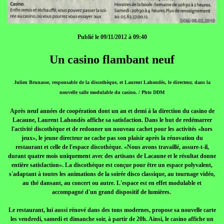
Publié le 09/11/2012 à 09:40
Un casino flambant neuf
Julien Brunasse, responsable de la discothèque, et Laurent Lahondès, le directeur, dans la
nouvelle salle modulable du casino. / Phto DDM
Après neuf années de coopération dont un an et demi à la direction du casino de
Lacaune, Laurent Lahondès affiche sa satisfaction. Dans le but de redémarrer
l'activité discothèque et de redonner un nouveau cachet pour les activités «hors
jeux», le jeune directeur ne cache pas son plaisir après la rénovation du
restaurant et celle de l'espace discothèque. «Nous avons travaillé, assure-t-il,
durant quatre mois uniquement avec des artisans de Lacaune et le résultat donne
entière satisfaction». La discothèque est conçue pour être un espace polyvalent,
s'adaptant à toutes les animations de la soirée disco classique, au tournage vidéo,
au thé dansant, au concert ou autre. L'espace est en effet modulable et
accompagné d'un grand dispositif de lumières.
Le restaurant, lui aussi rénové dans des tons modernes, propose sa nouvelle carte
les vendredi, samedi et dimanche soir, à partir de 20h. Ainsi, le casino affiche un