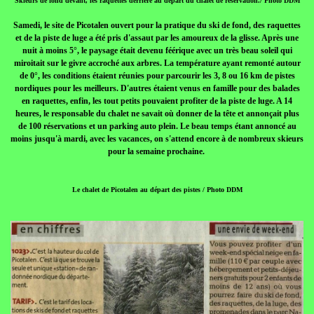
Skieurs de fond devant, les raquettes derrière au départ du chalet de réservation./ Photo DDM
Samedi, le site de Picotalen ouvert pour la pratique du ski de fond, des raquettes
et de la piste de luge a été pris d'assaut par les amoureux de la glisse. Après une
nuit à moins 5°, le paysage était devenu féérique avec un très beau soleil qui
miroitait sur le givre accroché aux arbres. La température ayant remonté autour
de 0°, les conditions étaient réunies pour parcourir les 3, 8 ou 16 km de pistes
nordiques pour les meilleurs. D'autres étaient venus en famille pour des balades
en raquettes, enfin, les tout petits pouvaient profiter de la piste de luge. A 14
heures, le responsable du chalet ne savait où donner de la tête et annonçait plus
de 100 réservations et un parking auto plein. Le beau temps étant annoncé au
moins jusqu'à mardi, avec les vacances, on s'attend encore à de nombreux skieurs
pour la semaine prochaine.
Le chalet de Picotalen au départ des pistes / Photo DDM