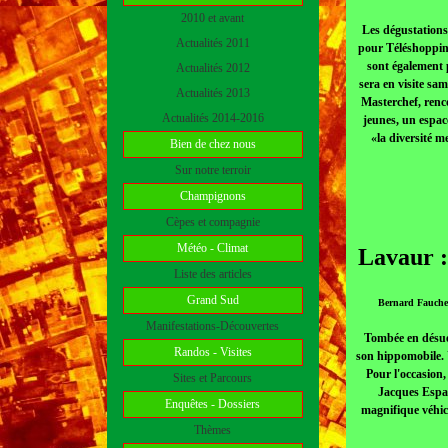
2010 et avant
Les dégustations
Actualités 2011
pour Téléshopping
sont également p
Actualités 2012
sera en visite sa
Actualités 2013
Masterchef, renc
Actualités 2014-2016
jeunes, un espac
«la diversité m
Bien de chez nous
Sur notre terroir
Champignons
Cèpes et compagnie
Météo - Climat
Lavaur :
Liste des articles
Grand Sud
Bernard Fauchero
Manifestations-Découvertes
Tombée en désuét
Randos - Visites
son hippomobile. 
Pour l'occasion,
Sites et Parcours
Jacques Espar
Enquêtes - Dossiers
magnifique véhicu
Thèmes