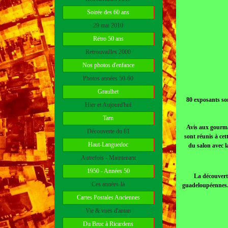
Soirée des 60 ans
29 mai 2010
Rétro 50 ans
Retrouvailles 2000
Nos photos d'enfance
Photos années 50-60
Graulhet
80 exposants so
Hier et Aujourd'hui
Tarn
Avis aux gourma
Découverte du 81
sont réunis à cet
Haut-Languedoc
du salon avec 
Autrefois - Maintenant
1950 - Années 50
La découverte
Ces années-là
guadeloupéennes.
Cartes Postales Anciennes
Vie & vues d'antan
Du Bruc à Ricardens