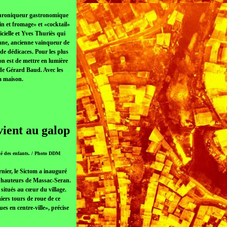
chroniqueur gastronomique
in et fromage» et «cocktail»
cielle et Yves Thuriès qui
sane, ancienne vainqueur de
de dédicaces. Pour les plus
on est de mettre en lumière
 de Gérard Baud. Avec les
a maison.
vient au galop
llé des enfants. / Photo DDM
nier, le Sictom a inauguré
es hauteurs de Massac-Seran.
 situés au cœur du village.
ers tours de roue de ce
s en centre-ville», précise