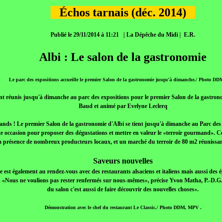
Échos tarnais (déc. 2014)
Publié le 29/11/2014 à 11:21 | La Dépêche du Midi | E.R.
Albi : Le salon de la gastronomie
Le parc des expositions accueille le premier Salon de la gastronomie jusqu'à dimanche./ Photo D
nt réunis jusqu'à dimanche au parc des expositions pour le premier Salon de la gastron
Baud et animé par Evelyne Leclerq
nds ! Le premier Salon de la gastronomie d'Albi se tient jusqu'à dimanche au Parc des 
te occasion pour proposer des dégustations et mettre en valeur le «terroir gourmand». Ce d
la présence de nombreux producteurs locaux, et un marché du terroir de 80 m2 réunissan
Saveurs nouvelles
 est également au rendez-vous avec des restaurants alsaciens et italiens mais aussi des é
 «Nous ne voulions pas rester renfermés sur nous-mêmes», précise Yvon Matha, P.-D.G
du salon c'est aussi de faire découvrir des nouvelles choses».
Démonstration avec le chef du restaurant Le Classic./ Photo DDM, MPV .