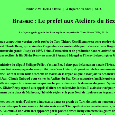
Publié le 29/11/2014 à 03:50
| La Dépêche du Midi |
M.D.
Brassac : Le préfet aux Ateliers du Be
Le façonnage du granit du Tarn expliqué au préfet du Tarn./Photo DDM, M. D.
 que compatriote vosgien que le préfet du Tarn Thierry Gentilhomme est venu rendre visi
'est Claude Remy, qui arrive des Vosges dans les années «60» pour s'associer avec Roger
autour du granit. Jusqu'en 1997, 4 sites d'extraction et de production sont en activité. 
des sociétés, le fils Olivier Remy est associé à Arnaud Mougel et Thierry Bel pour gérer 
'initiative du député Philippe Folliot, c'est au Bez, à deux pas de la maison natale d'Irèn
mme était accompagné du sous-préfet Jean-Yves Chiaro, du président de la communau
e Fabre et d'une belle brochette de maires de la région auquel s'était joint le sénateur 
l Jean-Claude Guiraud pour visiter les Ateliers du Bez. Cette entreprise familiale qui em
 difficile conjoncture économique qui touche particulièrement le domaine du granit. Spéciali
 Olivier Remy répond aux appels d'offres des collectivités locales. Il a ainsi œuvré pou
ment de la place de Mulhouse, l'hôtel de région et le pont Neuf de Toulouse ou le grand 
riers sont en train d'achever d'imposants bancs en granit du Tarn destinés au nouveau 
e aux élus que la concurrence chinoise mais aussi l'Etat, qui freine les investissements,
res. Au cours d'une visite très appréciée par le préfet, Olivier Remy commente les gestes d