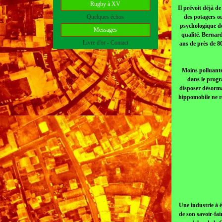
Rugby à XV
Il prévoit déjà d
Quelques échos
des potagers ou
psychologique de 
Messages
qualité. Bernard
Livre d'or - Contact
ans de près de 80
Moins polluante
dans le progr
disposer désorma
hippomobile ne re
Une industrie à 
de son savoir-fai