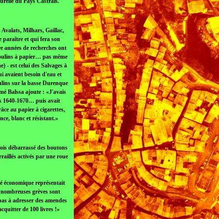
urelle du Pays Castrais.
Avalats, Milhars, Gaillac,
e paraître et qui fera son
tre années de recherches ont
e moulins à papier… pas même
 - est celui des Salvages à
i avaient besoin d'eau et
 moulins sur la basse Durenque
imé Balssa ajoute : «J'avais
ers 1640-1670… puis avait
âce au papier à cigarettes,
ce, blanc et résistant.»
 fois débarrassé des boutons
rraillés activés par une roue
ité économique représentait
e nombreuses grèves sont
 pas à adresser des amendes
cquitter de 100 livres !»