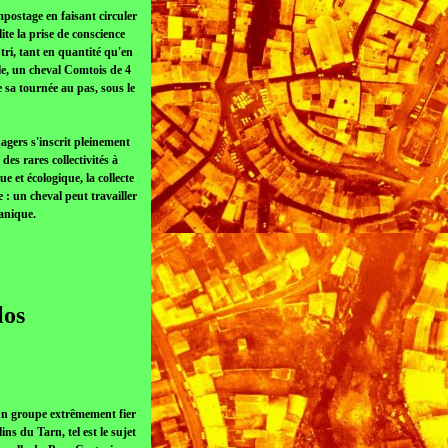
mpostage en faisant circuler
ite la prise de conscience
 tri, tant en quantité qu'en
lle, un cheval Comtois de 4
 sa tournée au pas, sous le
agers s'inscrit pleinement
es rares collectivités à
et écologique, la collecte
 : un cheval peut travailler
anique.
los
un groupe extrêmement fier
ns du Tarn, tel est le sujet