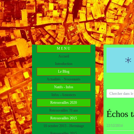
M E N U
Accueil
Introduction
Le Blog
Actualités - Nouveautés
Natifs - Infos
Infos - Annonces
Retrouvailles 2020
Retrouvailles 70 ans
Échos t
Retrouvailles 2015
22/12/2014
10 octobre 2015 - Hermitage
Retrouvailles 2015