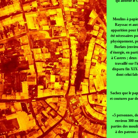
qu'aborde le C
Moulins à papier
Rayssac et autr
apparition pour l
été nécessaires p
physiquement, pui
Burlats (enviro
d'énergie, en parti
à Castres ; deux 
travaillé sur l
disparu fin XIXe.
dont celui fa
Sachez que le papi
et coutures par de
«5 personnes, de
environ 300 e
parties des mouli
à des patrons 