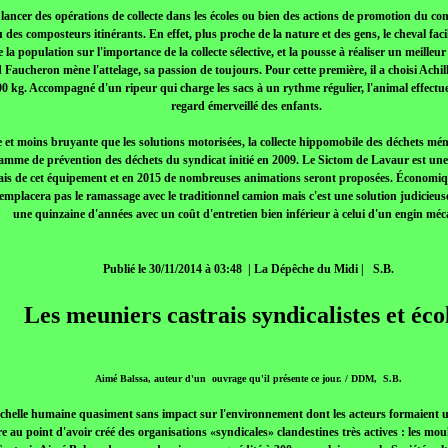
e lancer des opérations de collecte dans les écoles ou bien des actions de promotion du co
 des composteurs itinérants. En effet, plus proche de la nature et des gens, le cheval facil
la population sur l'importance de la collecte sélective, et la pousse à réaliser un meilleur
 Faucheron mène l'attelage, sa passion de toujours. Pour cette première, il a choisi Achi
0 kg. Accompagné d'un ripeur qui charge les sacs à un rythme régulier, l'animal effectue
regard émerveillé des enfants.
 et moins bruyante que les solutions motorisées, la collecte hippomobile des déchets mén
amme de prévention des déchets du syndicat initié en 2009. Le Sictom de Lavaur est une d
is de cet équipement et en 2015 de nombreuses animations seront proposées. Économique 
mplacera pas le ramassage avec le traditionnel camion mais c'est une solution judicieuse
une quinzaine d'années avec un coût d'entretien bien inférieur à celui d'un engin méc
Publié le 30/11/2014 à 03:48
| La Dépêche du Midi |
S.B.
Les meuniers castrais syndicalistes et éco
Aimé Balssa, auteur d'un ouvrage qu'il présente ce jour. / DDM, S.B.
échelle humaine quasiment sans impact sur l'environnement dont les acteurs formaient 
re au point d'avoir créé des organisations «syndicales» clandestines très actives : les mouli