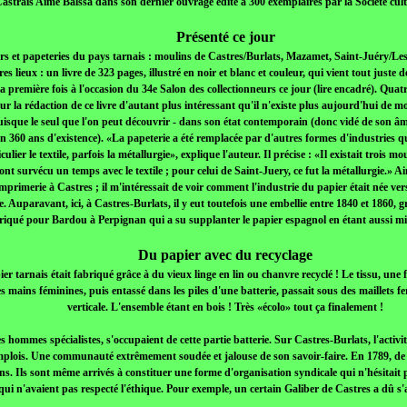
astrais Aimé Balssa dans son dernier ouvrage édité à 300 exemplaires par la Société cult
Présenté ce jour
s et papeteries du pays tarnais : moulins de Castres/Burlats, Mazamet, Saint-Juéry/Les 
es lieux : un livre de 323 pages, illustré en noir et blanc et couleur, qui vient tout juste d
a première fois à l'occasion du 34e Salon des collectionneurs ce jour (lire encadré). Qua
our la rédaction de ce livre d'autant plus intéressant qu'il n'existe plus aujourd'hui d
sque le seul que l'on peut découvrir - dans son état contemporain (donc vidé de son âme)
n 360 ans d'existence). «La papeterie a été remplacée par d'autres formes d'industries qu
culier le textile, parfois la métallurgie», explique l'auteur. Il précise : «Il existait trois
ont survécu un temps avec le textile ; pour celui de Saint-Juery, ce fut la métallurgie.» A
'imprimerie à Castres ; il m'intéressait de voir comment l'industrie du papier était née v
 Auparavant, ici, à Castres-Burlats, il y eut toutefois une embellie entre 1840 et 1860, gr
briqué pour Bardou à Perpignan qui a su supplanter le papier espagnol en étant aussi min
Du papier avec du recyclage
er tarnais était fabriqué grâce à du vieux linge en lin ou chanvre recyclé ! Le tissu, une
s mains féminines, puis entassé dans les piles d'une batterie, passait sous des maillets fe
verticale. L'ensemble étant en bois ! Très «écolo» tout ça finalement !
s hommes spécialistes, s'occupaient de cette partie batterie. Sur Castres-Burlats, l'activ
mplois. Une communauté extrêmement soudée et jalouse de son savoir-faire. En 1789, d
ns. Ils sont même arrivés à constituer une forme d'organisation syndicale qui n'hésitait
qui n'avaient pas respecté l'éthique. Pour exemple, un certain Galiber de Castres a dû s'a