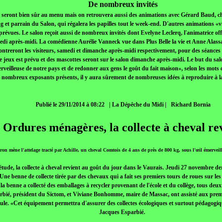
De nombreux invités
 seront bien sûr au menu mais on retrouvera aussi des animations avec Gérard Baud, 
 et parrain du Salon, qui régalera les papilles tout le week-end. D'autres animations «v
révues. Le salon reçoit aussi de nombreux invités dont Evelyne Leclerq, l'animatrice offi
medi après-midi. La comédienne Aurélie Vanneck vue dans Plus Belle la vie et Anne Alas
ontreront les visiteurs, samedi et dimanche après-midi respectivement, pour des séances 
e jeux est prévu et des mascottes seront sur le salon dimanche après-midi. Le but du sal
erveilleuse de notre pays et de redonner aux gens le goût du fait maison», selon les mots
nombreux exposants présents, il y aura sûrement de nombreuses idées à reproduire à l
Publié le 29/11/2014 à 08:22
| La Dépêche du Midi |
Richard Bornia
 Ordures ménagères, la collecte à cheval re
n mène l'attelage tracté par Achille, un cheval Comtois de 4 ans de près de 800 kg, sous l'œil émervei
ude, la collecte à cheval revient au goût du jour dans le Vaurais. Jeudi 27 novembre der
Une benne de collecte tirée par des chevaux qui a fait ses premiers tours de roues sur l
 la benne a collecté des emballages à recycler provenant de l'école et du collège, tous deux
bié, président du Sictom, et Viviane Bonhomme, maire de Massac, ont assisté aux premi
le. «Cet équipement permettra d'assurer des collectes écologiques et surtout pédagogique
Jacques Esparbié.