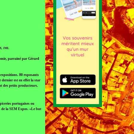
DM, JML
omie, parrainé par Gérard
expositions. 80 exposants
ernier est en effet la star
t des petits producteurs.
piceries portugaises ou
. de la SEM Expos. «Le but