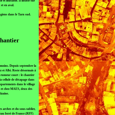
 et inusable. Il insiste sur
 et en aval.
sgiens dans le Tarn sud.
chantier
nmoins. Depuis septembre la
ez et Albi. Reste désormais à
 rumeur court : le chantier
 la cellule de décapage dans
appartements dans le village
rat et chez MAES, deux des
izaine.
s arches et du sous-tablier,
seau ferré de France (RFF)