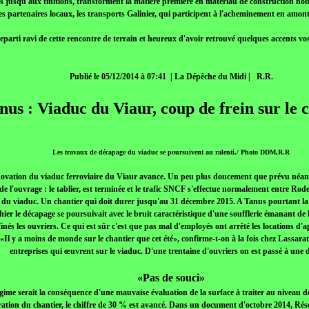
s jusqu'aux finitions, transforment la matière première en matériau de construction noble
es partenaires locaux, les transports Galinier, qui participent à l'acheminement en amont
reparti ravi de cette rencontre de terrain et heureux d'avoir retrouvé quelques accents vo
Publié le 05/12/2014 à 07:41
| La Dépêche du Midi |
R.R.
nus : Viaduc du Viaur, coup de frein sur le 
Les travaux de décapage du viaduc se poursuivent au ralenti./ Photo DDM,R.R
novation du viaduc ferroviaire du Viaur avance. Un peu plus doucement que prévu néa
de l'ouvrage : le tablier, est terminée et le trafic SNCF s'effectue normalement entre Rod
es du viaduc. Un chantier qui doit durer jusqu'au 31 décembre 2015. A Tanus pourtant la
 hier le décapage se poursuivait avec le bruit caractéristique d'une soufflerie émanant de
finés les ouvriers. Ce qui est sûr c'est que pas mal d'employés ont arrêté les locations d'
. «Il y a moins de monde sur le chantier que cet été», confirme-t-on à la fois chez Lassa
entreprises qui œuvrent sur le viaduc. D'une trentaine d'ouvriers on est passé à une d
«Pas de souci»
égime serait la conséquence d'une mauvaise évaluation de la surface à traiter au niveau de
aration du chantier, le chiffre de 30 % est avancé. Dans un document d'octobre 2014, Ré