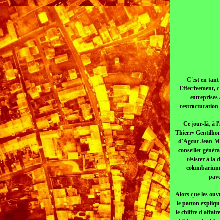
C'est en tant
Effectivement, c
entreprises 
restructuration 
Ce jour-là, à l
Thierry Gentilho
d'Agout Jean-Mari
conseiller généra
résister à la
columbariums,
pave
Alors que les ouv
le patron expliqu
le chiffre d'affai