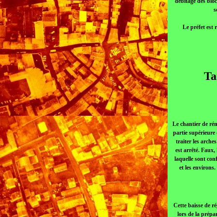
débitage des bloc
s
Le préfet est 
Ta
Le chantier de ré
partie supérieure 
traiter les arch
est arrêté. Faux,
laquelle sont con
et les environs
Cette baisse de r
lors de la prép