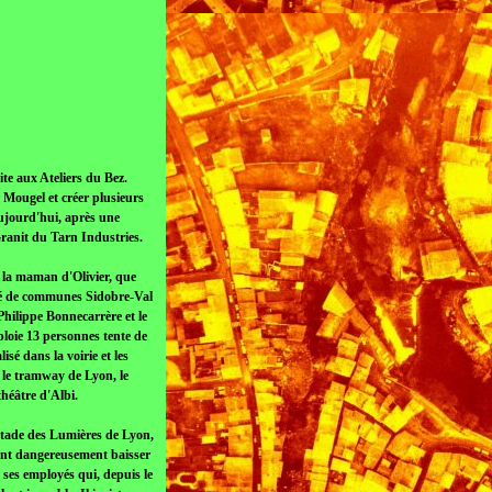
z
te aux Ateliers du Bez.
 Mougel et créer plusieurs
Aujourd'hui, après une
Granit du Tarn Industries.
e, la maman d'Olivier, que
té de communes Sidobre-Val
Philippe Bonnecarrère et le
ploie 13 personnes tente de
sé dans la voirie et les
r le tramway de Lyon, le
théâtre d'Albi.
stade des Lumières de Lyon,
 font dangereusement baisser
e ses employés qui, depuis le