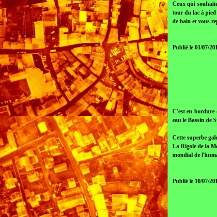
Ceux qui souhaite
tour du lac à pied
de bain et vous re
Publié le 01/07/20
C'est en bordure 
eau le Bassin de S
Cette superbe gal
La Rigole de la M
mondial de l'huma
Publié le 10/07/20