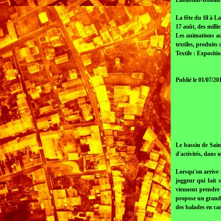
Labastide-Rouairo
La fête du fil à L
17 août, des milli
Les animations au
textiles, produits
Textile : Expositi
Publié le 01/07/20
Le bassin de Sain
d'activités, dans u
Lorsqu'on arrive 
joggeur qui fait 
viennent prendre 
propose un grand 
des balades en ca