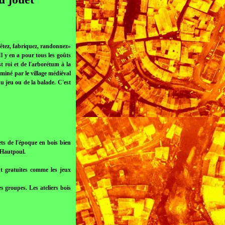
fêtez, fabriquez, randonnez»
. Il y en a pour tous les goûts
st roi et de l'arborétum à la
ominé par le village médiéval
du jeu ou de la balade. C'est
ets de l'époque en bois bien
'Hautpoul.
nt gratuites comme les jeux
s groupes. Les ateliers bois