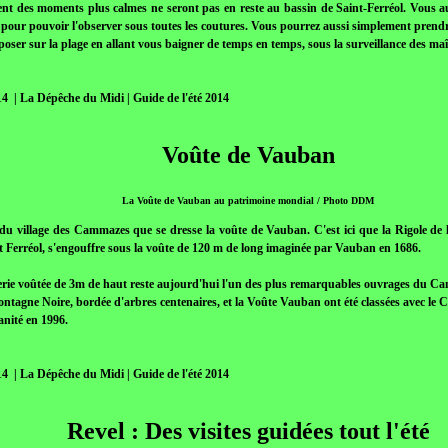
nt des moments plus calmes ne seront pas en reste au bassin de Saint-Ferréol. Vous aure
 pour pouvoir l'observer sous toutes les coutures. Vous pourrez aussi simplement prendre
poser sur la plage en allant vous baigner de temps en temps, sous la surveillance des ma
14 | La Dépêche du Midi | Guide de l'été 2014
Voûte de Vauban
La Voûte de Vauban au patrimoine mondial / Photo DDM
du village des Cammazes que se dresse la voûte de Vauban. C'est ici que la Rigole de
t Ferréol, s'engouffre sous la voûte de 120 m de long imaginée par Vauban en 1686.
erie voûtée de 3m de haut reste aujourd'hui l'un des plus remarquables ouvrages du Ca
ontagne Noire, bordée d'arbres centenaires, et la Voûte Vauban ont été classées avec le
nité en 1996.
14 | La Dépêche du Midi | Guide de l'été 2014
Revel : Des visites guidées tout l'été