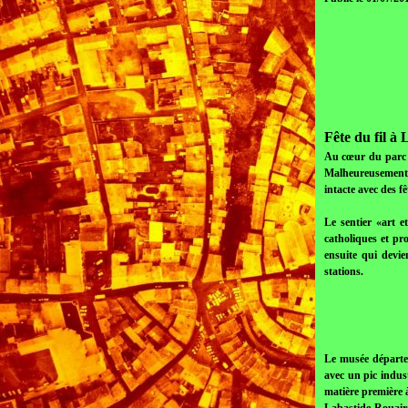
Fête du fil à
Au cœur du parc r
Malheureusement a
intacte avec des f
Le sentier «art e
catholiques et pr
ensuite qui devie
stations.
Le musée départem
avec un pic indust
matière première à