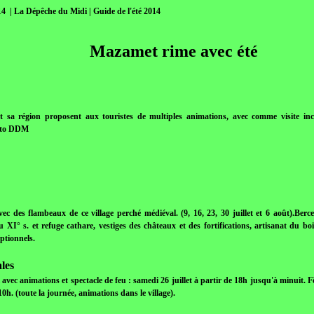
14 | La Dépêche du Midi | Guide de l'été 2014
Mazamet rime avec été
 sa région proposent aux touristes de multiples animations, avec comme visite inco
hoto DDM
vec des flambeaux de ce village perché médiéval. (9, 16, 23, 30 juillet et 6 août).Ber
 XI° s. et refuge cathare, vestiges des châteaux et des fortifications, artisanat du b
ptionnels.
les
vec animations et spectacle de feu : samedi 26 juillet à partir de 18h jusqu'à minuit. 
 10h. (toute la journée, animations dans le village).