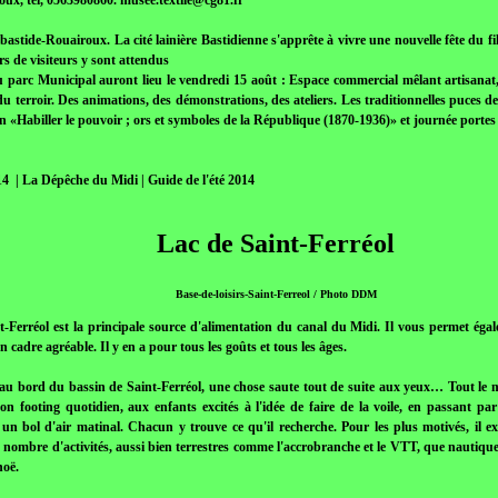
ux, tel, 0563980860. musee.textile@cg81.fr
abastide-Rouairoux. La cité lainière Bastidienne s'apprête à vivre une nouvelle fête du fil
ers de visiteurs y sont attendus
 parc Municipal auront lieu le vendredi 15 août : Espace commercial mêlant artisanat, f
 du terroir. Des animations, des démonstrations, des ateliers. Les traditionnelles puces 
on «Habiller le pouvoir ; ors et symboles de la République (1870-1936)» et journée portes 
14 | La Dépêche du Midi | Guide de l'été 2014
Lac de Saint-Ferréol
Base-de-loisirs-Saint-Ferreol / Photo DDM
t-Ferréol est la principale source d'alimentation du canal du Midi. Il vous permet égal
n cadre agréable. Il y en a pour tous les goûts et tous les âges.
au bord du bassin de Saint-Ferréol, une chose saute tout de suite aux yeux… Tout l
son footing quotidien, aux enfants excités à l'idée de faire de la voile, en passant pa
un bol d'air matinal. Chacun y trouve ce qu'il recherche. Pour les plus motivés, il ex
nombre d'activités, aussi bien terrestres comme l'accrobranche et le VTT, que nautique
noë.