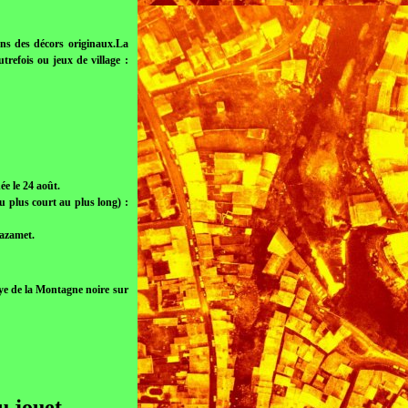
ans des décors originaux.La
utrefois ou jeux de village :
e le 24 août.
 plus court au plus long) :
Mazamet.
lye de la Montagne noire sur
u jouet