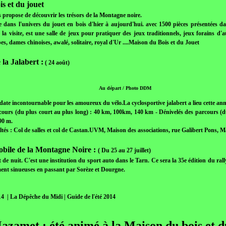
s et du jouet
 propose de découvrir les trésors de la Montagne noire.
te dans l'univers du jouet en bois d'hier à aujourd'hui. avec 1500 pièces présentées d
 la visite, est une salle de jeux pour pratiquer des jeux traditionnels, jeux forains d'a
pes, dames chinoises, awalé, solitaire, royal d'Ur ....Maison du Bois et du Jouet
la Jalabert :
( 24 août)
Au départ / Photo DDM
ate incontournable pour les amoureux du vélo.La cyclosportive jalabert a lieu cette anné
cours (du plus court au plus long) : 40 km, 100km, 140 km - Dénivelés des parcours (du
90 m.
ultés : Col de salles et col de Castan.UVM, Maison des associations, rue Galibert Pons, 
obile de la Montagne Noire :
( Du 25 au 27 juillet)
 de nuit. C'est une institution du sport auto dans le Tarn. Ce sera la 35e édition du ral
ment sinueuses en passant par Sorèze et Dourgne.
14 | La Dépêche du Midi | Guide de l'été 2014
azamet : été animé à la Maison du bois et d