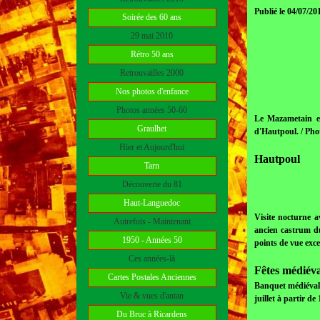
Publié le 04/07/20
Soirée des 60 ans
29 mai 2010
Rétro 50 ans
Retrouvailles 2000
Nos photos d'enfance
Photos années 50-60
Le Mazametain et
Graulhet
d'Hautpoul. / P
Hier et Aujourd'hui
Hautpoul
Tarn
Découverte du 81
Haut-Languedoc
Visite nocturne a
Autrefois - Maintenant
ancien castrum du
1950 - Années 50
points de vue exce
Ces années-là
Fêtes médiéva
Cartes Postales Anciennes
Banquet médiéval a
Vie & vues d'antan
juillet à partir de
Du Bruc à Ricardens