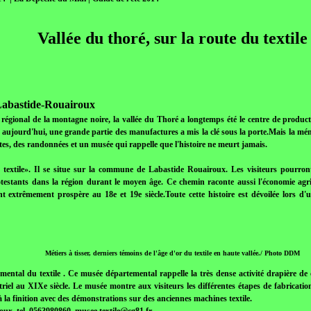
Vallée du thoré, sur la route du textile
 Labastide-Rouairoux
égional de la montagne noire, la vallée du Thoré a longtemps été le centre de producti
ujourd'hui, une grande partie des manufactures a mis la clé sous la porte.Mais la mémo
êtes, des randonnées et un musée qui rappelle que l'histoire ne meurt jamais.
t textile». Il se situe sur la commune de Labastide Rouairoux. Les visiteurs pourron
otestants dans la région durant le moyen âge. Ce chemin raconte aussi l'économie agric
nt extrêmement prospère au 18e et 19e siècle.Toute cette histoire est dévoilée lors 
Métiers à tisser, derniers témoins de l'âge d'or du textile en haute vallée./ Photo DDM
ental du textile . Ce musée départemental rappelle la très dense activité drapière de 
riel au XIXe siècle. Le musée montre aux visiteurs les différentes étapes de fabrication
 la finition avec des démonstrations sur des anciennes machines textile.