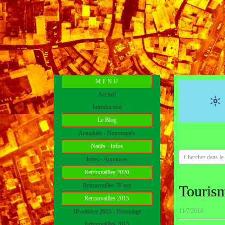
M E N U
Accueil
Introduction
Le Blog
Actualités - Nouveautés
Natifs - Infos
Infos - Annonces
Retrouvailles 2020
Retrouvailles 70 ans
Touris
Retrouvailles 2015
11/7/2014
10 octobre 2015 - Hermitage
Retrouvailles 2015