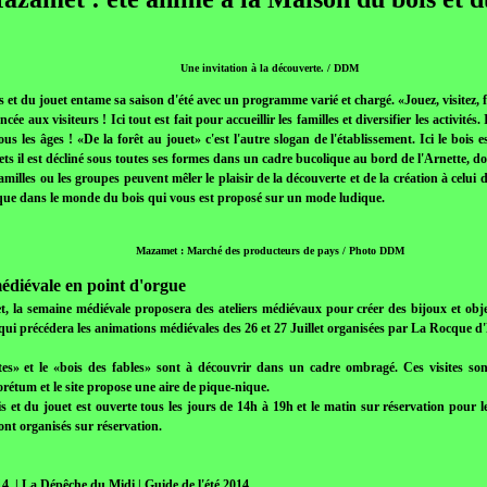
Une invitation à la découverte. / DDM
et du jouet entame sa saison d'été avec un programme varié et chargé. «Jouez, visitez, 
ancée aux visiteurs ! Ici tout est fait pour accueillir les familles et diversifier les activités
us les âges ! «De la forêt au jouet» c'est l'autre slogan de l'établissement. Ici le bois e
ets il est décliné sous toutes ses formes dans un cadre bucolique au bord de l'Arnette, d
milles ou les groupes peuvent mêler le plaisir de la découverte et de la création à celui 
ique dans le monde du bois qui vous est proposé sur un mode ludique.
Mazamet : Marché des producteurs de pays / Photo DDM
édiévale en point d'orgue
et, la semaine médiévale proposera des ateliers médiévaux pour créer des bijoux et obj
qui précédera les animations médiévales des 26 et 27 Juillet organisées par La Rocque d
es» et le «bois des fables» sont à découvrir dans un cadre ombragé. Ces visites so
borétum et le site propose une aire de pique-nique.
et du jouet est ouverte tous les jours de 14h à 19h et le matin sur réservation pour le
ont organisés sur réservation.
14 | La Dépêche du Midi | Guide de l'été 2014