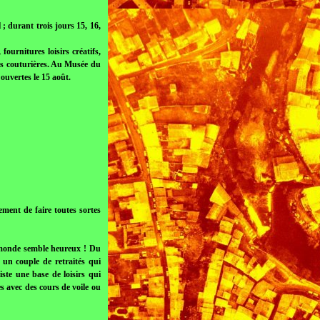
 ; durant trois jours 15, 16,
ournitures loisirs créatifs,
des couturières. Au Musée du
ouvertes le 15 août.
ement de faire toutes sortes
e monde semble heureux ! Du
r un couple de retraités qui
iste une base de loisirs qui
s avec des cours de voile ou