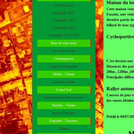
Maison du boi
2010 et avant
Cette maison vous
Actualités 2011
Ensuite, une visi
dernière partie de
Actualités 2012
billard de tous ty
Actualités 2013
Actualités 2014-2016
Cyclosportive 
Bien de chez nous
Sur notre terroir
Champignons
C'est devenu une d
Cèpes et compagnie
Distances des par
200m , 1200m ,18
Météo - Climat
Principales diffic
Liste des articles
Rallye autom
Grand Sud
Courses de jour et
Manifestations-Découvertes
des routes idéale
Randos - Visites
Sites et Parcours
Publié le 04/07/20
Enquêtes - Dossiers
Thèmes
M