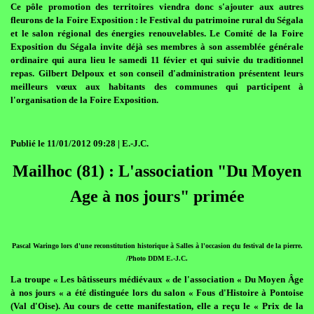
Ce pôle promotion des territoires viendra donc s'ajouter aux autres
fleurons de la Foire Exposition : le Festival du patrimoine rural du Ségala
et le salon régional des énergies renouvelables. Le Comité de la Foire
Exposition du Ségala invite déjà ses membres à son assemblée générale
ordinaire qui aura lieu le samedi 11 févier et qui suivie du traditionnel
repas. Gilbert Delpoux et son conseil d'administration présentent leurs
meilleurs vœux aux habitants des communes qui participent à
l'organisation de la Foire Exposition.
Publié le 11/01/2012 09:28 | E.-J.C.
Mailhoc (81) : L'association "Du Moyen
Age à nos jours" primée
Pascal Waringo lors d'une reconstitution historique à Salles à l'occasion du festival de la pierre.
/Photo DDM E.-J.C.
La troupe « Les bâtisseurs médiévaux « de l'association « Du Moyen Âge
à nos jours « a été distinguée lors du salon « Fous d'Histoire à Pontoise
(Val d'Oise). Au cours de cette manifestation, elle a reçu le « Prix de la