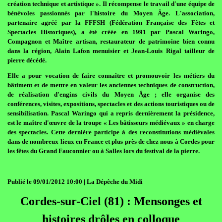
création technique et artistique ». Il récompense le travail d'une équipe de
bénévoles passionnés par l'histoire du Moyen Âge. L'association,
partenaire agréé par la FFFSH (Fédération Française des Fêtes et
Spectacles Historiques), a été créée en 1991 par Pascal Waringo,
Compagnon et Maître artisan, restaurateur de patrimoine bien connu
dans la région, Alain Lafon menuisier et Jean-Louis Rigal tailleur de
pierre décédé.
Elle a pour vocation de faire connaître et promouvoir les métiers du
bâtiment et de mettre en valeur les anciennes techniques de construction,
de réalisation d'engins civils du Moyen Âge ; elle organise des
conférences, visites, expositions, spectacles et des actions touristiques ou de
sensibilisation. Pascal Waringo qui a repris dernièrement la présidence,
est le maître d'œuvre de la troupe « Les bâtisseurs médiévaux » en charge
des spectacles. Cette dernière participe à des reconstitutions médiévales
dans de nombreux lieux en France et plus près de chez nous à Cordes pour
les fêtes du Grand Fauconnier ou à Salles lors du festival de la pierre.
Publié le 09/01/2012 10:00 | La Dépêche du Midi
Cordes-sur-Ciel (81) : Mensonges et
histoires drôles en colloque