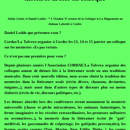
Julien Cornic et Daniel Loddo - * L'Ostalon 37 avenue de la Grésigne et La Magnanerie au
château Laborde à Cordes
Daniel Loddo que présentez-vous ?
Cordae/La Talvera organise à Cordes les 13, 14 et 15 janvier un colloque
sur les menteries «Es pas vertat»
Ce n'est pas une première pour vous ?
Depuis plusieurs années l'Association CORDAE/La Talvera organise des
colloques autour de thèmes liés à la littérature orale ou aux traditions
musicales. Dans cette nouvelle édition, nous avons choisi la tradition des
menteries dans la littérature orale (récits divers, chansons, devinettes,
énigmes...), mais aussi dans d'autres types de discours plus ou moins
élaborés (récits de vie, discours politiques, etc.).
Les thèmes abordés lors des conférences seront notamment la menterie
universelle (chasse et pêche miraculeuses, les animaux fantastiques, la
ferme imaginaire et les récoltes extraordinaires, les prouesses militaires
ou aventurières...), la menterie dans la littérature écrite (le "gab"
médiéval, les gasconnades de colportage, les galéjades provençales), les
formes orales courtes (Toto, Marius, Nasr Eddin, Djoha...), les contes