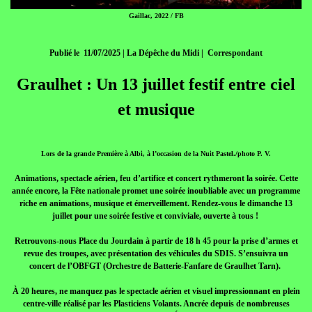
Gaillac, 2022 / FB
Publié le 11/07/2025 | La Dépêche du Midi | Correspondant
Graulhet : Un 13 juillet festif entre ciel
et musique
Lors de la grande Première à Albi, à l’occasion de la Nuit Pastel./photo P. V.
Animations, spectacle aérien, feu d’artifice et concert rythmeront la soirée. Cette
année encore, la Fête nationale promet une soirée inoubliable avec un programme
riche en animations, musique et émerveillement. Rendez-vous le dimanche 13
juillet pour une soirée festive et conviviale, ouverte à tous !
Retrouvons-nous Place du Jourdain à partir de 18 h 45 pour la prise d’armes et
revue des troupes, avec présentation des véhicules du SDIS. S’ensuivra un
concert de l’OBFGT (Orchestre de Batterie-Fanfare de Graulhet Tarn).
À 20 heures, ne manquez pas le spectacle aérien et visuel impressionnant en plein
centre-ville réalisé par les Plasticiens Volants. Ancrée depuis de nombreuses