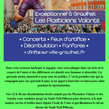
Dans cette aventure loufoque et engagée, vous serez plongés dans un récit où le
respect de l’autre et des différences est abordé avec humour et absurdité. Un
spectacle aérien, immersif et pour tous les publics. C’est la première fois que la
compagnie joue son spectacle le jour, et un appel à bénévoles est lancé pour aider
pendant la représentation.
Vers 22 h 30 une déambulation festive animée par les Plasticiens Volants et des
bandas vous conduira jusqu’au Stade Noël Pélissou pour observer, à la nuit
tombée, un feu d’artifice lancé depuis l’école de Crins et qui illuminera le ciel au-
dessus du Stade Noël Pélissou.