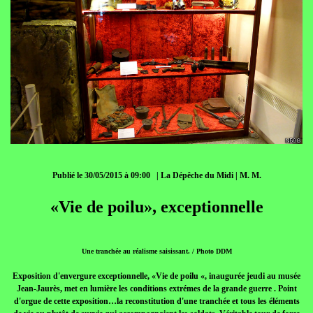
Publié le 30/05/2015 à 09:00 | La Dépêche du Midi | M. M.
«Vie de poilu», exceptionnelle
Une tranchée au réalisme saisissant. / Photo DDM
Exposition d'envergure exceptionnelle, «Vie de poilu «, inaugurée jeudi au musée
Jean-Jaurès, met en lumière les conditions extrémes de la grande guerre . Point
d'orgue de cette exposition…la reconstitution d'une tranchée et tous les éléments