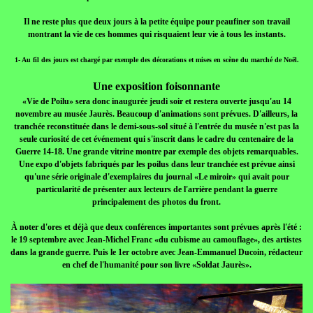
Il ne reste plus que deux jours à la petite équipe pour peaufiner son travail
montrant la vie de ces hommes qui risquaient leur vie à tous les instants.
1- Au fil des jours est chargé par exemple des décorations et mises en scène du marché de Noël.
Une exposition foisonnante
«Vie de Poilu» sera donc inaugurée jeudi soir et restera ouverte jusqu'au 14
novembre au musée Jaurès. Beaucoup d'animations sont prévues. D'ailleurs, la
tranchée reconstituée dans le demi-sous-sol situé à l'entrée du musée n'est pas la
seule curiosité de cet événement qui s'inscrit dans le cadre du centenaire de la
Guerre 14-18. Une grande vitrine montre par exemple des objets remarquables.
Une expo d'objets fabriqués par les poilus dans leur tranchée est prévue ainsi
qu'une série originale d'exemplaires du journal «Le miroir» qui avait pour
particularité de présenter aux lecteurs de l'arrière pendant la guerre
principalement des photos du front.
À noter d'ores et déjà que deux conférences importantes sont prévues après l'été :
le 19 septembre avec Jean-Michel Franc «du cubisme au camouflage», des artistes
dans la grande guerre. Puis le 1er octobre avec Jean-Emmanuel Ducoin, rédacteur
en chef de l'humanité pour son livre «Soldat Jaurès».