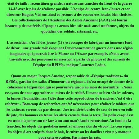
était de taille : reconstituer grandeur nature une tranchée du front de la guerre
14-18 avec le plus de réalisme possible. L'équipe du centre Jean-Jaurès et son
directeur Hugues Vial ont ainsi eu recours à des ressources locales bien choisies.
Les collectionneurs de l'Académie des Armes Ancienne (AAA) ont fourni
beaucoup de matériels d'époque : armes bien sûr mais aussi uniformes, objets du
quotidien des soldats, artisanat. etc.
L'association «Au fil des jours» (1) s'est occupée de fabriquer un immense fond
de décor : une grande toile évoquant l'environnement de guerre dans une région
imaginaire qui pourrait être la Marne ou l'Alsace par exemple. «Nous avons
travaillé avec des personnes en insertion à partir de photos et des conseils de
l'équipe du RPIMa» indique Laurence Leduc.
Quant au major Jacques Antoine, responsable de «l'équipe traditions» du
RPIMa, gardien des salles d'honneur du régiment, il s'est occupé de donner de la
cohérence à l'exposition qui se poursuivra jusqu'au mois de novembre : «Nous
essayons de nous approcher au mieux de la réalité. Il manque bien sûr les odeurs,
la fumée, l'humidité mais l'idée dans cette reproduction de tranchée, c'est d'être
cohérent.» Beaucoup de recherches ont été nécessaires pour réaliser le tableau que
les visiteurs verront de par-dessus. Une tranchée bordée de sacs de terre en toile
de jute, des hommes en tenue, les abris creusés dans la terre. Un poilu casqué est
en train d'ajuster son tir face à un «no man's land» reconstitué. Au fond de la
tranchée, les objets du quotidien montre l'univers clos du «trou». Le coin repas,
les objets d'art sculptés dans le bois, le cuivre ou les douilles : rien n'y manque
pour cette évocation. Pas même les rats.