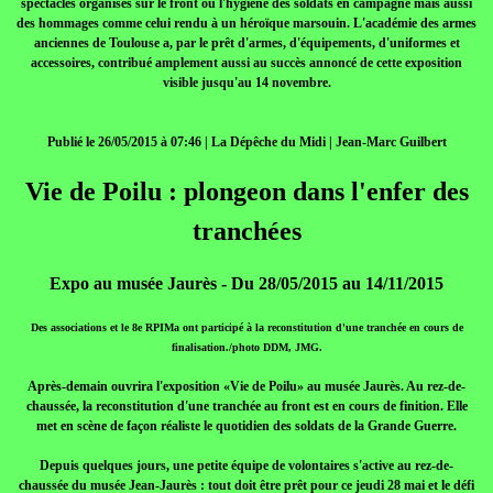
spectacles organisés sur le front ou l'hygiène des soldats en campagne mais aussi
des hommages comme celui rendu à un héroïque marsouin. L'académie des armes
anciennes de Toulouse a, par le prêt d'armes, d'équipements, d'uniformes et
accessoires, contribué amplement aussi au succès annoncé de cette exposition
visible jusqu'au 14 novembre.
Publié le 26/05/2015 à 07:46 | La Dépêche du Midi | Jean-Marc Guilbert
Vie de Poilu : plongeon dans l'enfer des
tranchées
Expo au musée Jaurès - Du 28/05/2015 au 14/11/2015
Des associations et le 8e RPIMa ont participé à la reconstitution d'une tranchée en cours de
finalisation./photo DDM, JMG.
Après-demain ouvrira l'exposition «Vie de Poilu» au musée Jaurès. Au rez-de-
chaussée, la reconstitution d'une tranchée au front est en cours de finition. Elle
met en scène de façon réaliste le quotidien des soldats de la Grande Guerre.
Depuis quelques jours, une petite équipe de volontaires s'active au rez-de-
chaussée du musée Jean-Jaurès : tout doit être prêt pour ce jeudi 28 mai et le défi