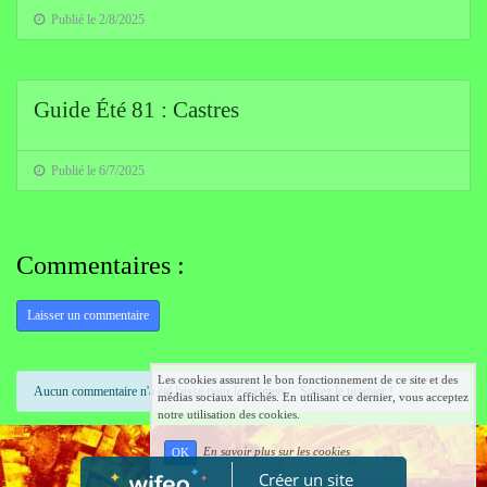
Publié le 2/8/2025
Guide Été 81 : Castres
Publié le 6/7/2025
Commentaires :
Laisser un commentaire
Les cookies assurent le bon fonctionnement de ce site et des
Aucun commentaire n'a été laissé pour le moment... Soyez le premier !
médias sociaux affichés. En utilisant ce dernier, vous acceptez
notre utilisation des cookies.
En savoir plus sur les cookies
OK
Créer un site