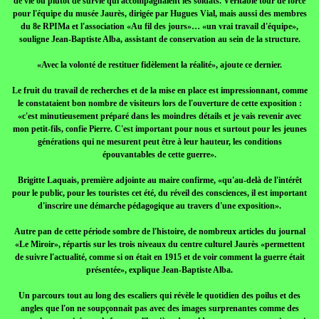
de vie ou plutôt de survie qui accompagnaient les soldats. Véritable tour de force
pour l'équipe du musée Jaurès, dirigée par Hugues Vial, mais aussi des membres
du 8e RPIMa et l'association «Au fil des jours»… «un vrai travail d'équipe»,
souligne Jean-Baptiste Alba, assistant de conservation au sein de la structure.
«Avec la volonté de restituer fidèlement la réalité», ajoute ce dernier.
Le fruit du travail de recherches et de la mise en place est impressionnant, comme
le constataient bon nombre de visiteurs lors de l'ouverture de cette exposition :
«c'est minutieusement préparé dans les moindres détails et je vais revenir avec
mon petit-fils, confie Pierre. C'est important pour nous et surtout pour les jeunes
générations qui ne mesurent peut être à leur hauteur, les conditions
épouvantables de cette guerre».
Brigitte Laquais, première adjointe au maire confirme, «qu'au-delà de l'intérêt
pour le public, pour les touristes cet été, du réveil des consciences, il est important
d'inscrire une démarche pédagogique au travers d'une exposition».
Autre pan de cette période sombre de l'histoire, de nombreux articles du journal
«Le Miroir», répartis sur les trois niveaux du centre culturel Jaurès «permettent
de suivre l'actualité, comme si on était en 1915 et de voir comment la guerre était
présentée», explique Jean-Baptiste Alba.
Un parcours tout au long des escaliers qui révèle le quotidien des poilus et des
angles que l'on ne soupçonnait pas avec des images surprenantes comme des