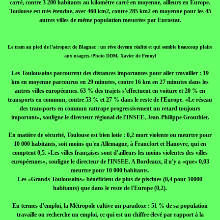
carré, contre 3 200 habitants au kilomètre carré en moyenne, ailleurs en Europe.
Toulouse est très étendue, avec 460 km2, contre 285 km2 en moyenne pour les 45
autres villes de même population mesurées par Eurostat.
Le tram au pied de l'aéroport de Blagnac : un rêve devenu réalité et qui semble beaucoup plaire
aux usagers./Photo DDM, Xavier de Fenoyl
Les Toulousains parcourent des distances importantes pour aller travailler : 19
km en moyenne parcourus en 29 minutes, contre 16 km en 27 minutes dans les
autres villes européennes. 63 % des trajets s'effectuent en voiture et 20 % en
transports en commun, contre 53 % et 27 % dans le reste de l'Europe. «Le réseau
des transports en commun rattrape progressivement un retard toujours
important», souligne le directeur régional de l'INSEE, Jean-Philippe Grouthier.
En matière de sécurité, Toulouse est bien lotie : 0,2 mort violente ou meurtre pour
10 000 habitants, soit moins qu'en Allemagne, à Francfort et Hanovre, qui en
comptent 0,5. «Les villes françaises sont d'ailleurs les moins violentes des villes
européennes», souligne le directeur de l'INSEE. A Bordeaux, il n'y a «que» 0,03
meurtre pour 10 000 habitants.
Les «Grands Toulousains» bénéficient de plus de piscines (0,4 pour 10000
habitants) que dans le reste de l'Europe (0,2).
En termes d'emploi, la Métropole cultive un paradoxe : 51 % de sa population
travaille ou recherche un emploi, ce qui est un chiffre élevé par rapport à la