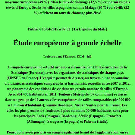
moyenne européenne (49 %). Mais le taux de chômage (12,5 %) est parmi les plus
élevés d'Europe. Seules les villes espagnoles comme Malaga (30 %) ou Séville (22
%) affichent un taux de chômage plus élevé.
Publié le 15/04/2015 à 07:52 | La Dépêche du Midi |
Étude européenne à grande échelle
Toulouse dans l'Europe./ DDM - Idé
L'enquête européenne «Audit urbain» a été menée par l'Office européen de la
Statistique (Eurostat), avec les organismes de statistiques de chaque pays
(l'INSEE en France). L'enquête permet de dresser, au travers d'une soixantaine
d'indicateurs statistiques comparables et harmonisés, recueillis entre 2007 et 2012,
un panorama des conditions de vie dans un certain nombre de villes d'Europe.
Avec 704 400 habitants en 2011, Toulouse Métropole (37 communes) se classe
dans un groupe de 44 autres villes européennes de tailles comparables (de 500 000
à 1 million d'habitants), comme Bordeaux, Nice et Nantes pour la France. Les
villes les plus proches de Toulouse, à plus ou moins 50 000 habitants, sont pour
les principales Lodz (Pologne), Bordeaux, Séville (Espagne), Francfort
(Allemagne), Saragosse (Espagne) et Palerme (Italie).
Pourquoi n'avoir pas pris en compte également le sud de l'agglomération, où se