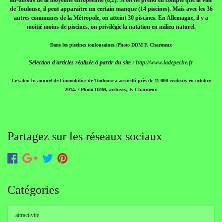
au-dessus de la moyenne européenne (0,2). Si on ne prend en compte que la ville
de Toulouse, il peut apparaître un certain manque (14 piscines). Mais avec les 36
autres communes de la Métropole, on atteint 30 piscines. En Allemagne, il y a
moitié moins de piscines, on privilégie la natation en milieu naturel.
Dans les piscines toulousaines./Photo DDM F. Charmeux
Sélection d'articles réalisée à partir du site :
http://www.ladepeche.fr
Le salon bi-annuel de l'immobilier de Toulouse a accueilli près de 11 000 visiteurs en octobre
2014. / Photo DDM, archives, F. Charmeux
Partagez sur les réseaux sociaux
Catégories
attractivite