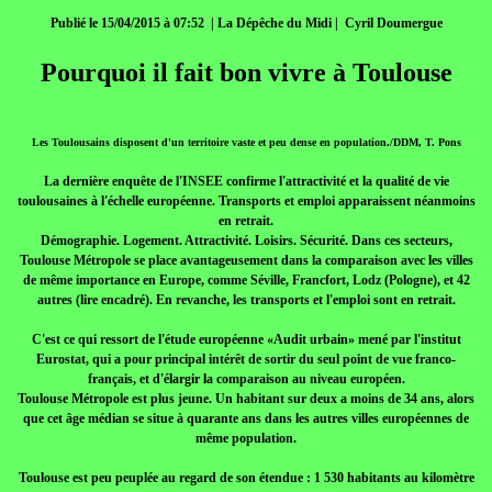
Publié le 15/04/2015 à 07:52 | La Dépêche du Midi | Cyril Doumergue
Pourquoi il fait bon vivre à Toulouse
Les Toulousains disposent d'un territoire vaste et peu dense en population./DDM, T. Pons
La dernière enquête de l'INSEE confirme l'attractivité et la qualité de vie
toulousaines à l'échelle européenne. Transports et emploi apparaissent néanmoins
en retrait.
Démographie. Logement. Attractivité. Loisirs. Sécurité. Dans ces secteurs,
Toulouse Métropole se place avantageusement dans la comparaison avec les villes
de même importance en Europe, comme Séville, Francfort, Lodz (Pologne), et 42
autres (lire encadré). En revanche, les transports et l'emploi sont en retrait.
C'est ce qui ressort de l'étude européenne «Audit urbain» mené par l'institut
Eurostat, qui a pour principal intérêt de sortir du seul point de vue franco-
français, et d'élargir la comparaison au niveau européen.
Toulouse Métropole est plus jeune. Un habitant sur deux a moins de 34 ans, alors
que cet âge médian se situe à quarante ans dans les autres villes européennes de
même population.
Toulouse est peu peuplée au regard de son étendue : 1 530 habitants au kilomètre