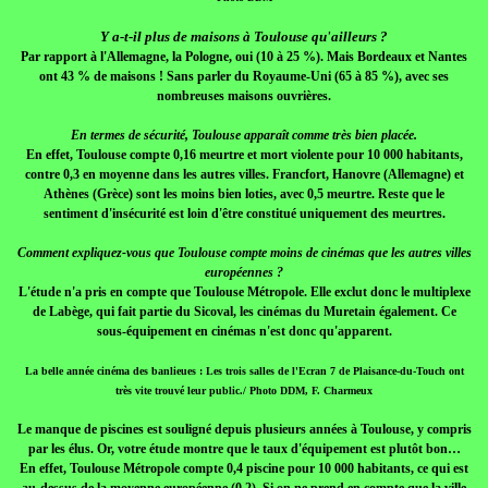
Y a-t-il plus de maisons à Toulouse qu'ailleurs ?
Par rapport à l'Allemagne, la Pologne, oui (10 à 25 %). Mais Bordeaux et Nantes
ont 43 % de maisons ! Sans parler du Royaume-Uni (65 à 85 %), avec ses
nombreuses maisons ouvrières.
En termes de sécurité, Toulouse apparaît comme très bien placée.
En effet, Toulouse compte 0,16 meurtre et mort violente pour 10 000 habitants,
contre 0,3 en moyenne dans les autres villes. Francfort, Hanovre (Allemagne) et
Athènes (Grèce) sont les moins bien loties, avec 0,5 meurtre. Reste que le
sentiment d'insécurité est loin d'être constitué uniquement des meurtres.
Comment expliquez-vous que Toulouse compte moins de cinémas que les autres villes
européennes ?
L'étude n'a pris en compte que Toulouse Métropole. Elle exclut donc le multiplexe
de Labège, qui fait partie du Sicoval, les cinémas du Muretain également. Ce
sous-équipement en cinémas n'est donc qu'apparent.
La belle année cinéma des banlieues : Les trois salles de l'Ecran 7 de Plaisance-du-Touch ont
très vite trouvé leur public./ Photo DDM, F. Charmeux
Le manque de piscines est souligné depuis plusieurs années à Toulouse, y compris
par les élus. Or, votre étude montre que le taux d'équipement est plutôt bon…
En effet, Toulouse Métropole compte 0,4 piscine pour 10 000 habitants, ce qui est