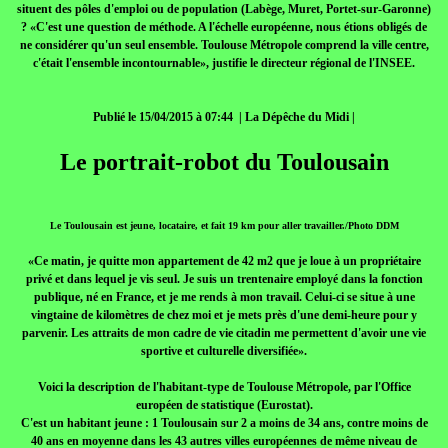
situent des pôles d'emploi ou de population (Labège, Muret, Portet-sur-Garonne)
? «C'est une question de méthode. A l'échelle européenne, nous étions obligés de
ne considérer qu'un seul ensemble. Toulouse Métropole comprend la ville centre,
c'était l'ensemble incontournable», justifie le directeur régional de l'INSEE.
Publié le 15/04/2015 à 07:44 | La Dépêche du Midi |
Le portrait-robot du Toulousain
Le Toulousain est jeune, locataire, et fait 19 km pour aller travailler./Photo DDM
«Ce matin, je quitte mon appartement de 42 m2 que je loue à un propriétaire
privé et dans lequel je vis seul. Je suis un trentenaire employé dans la fonction
publique, né en France, et je me rends à mon travail. Celui-ci se situe à une
vingtaine de kilomètres de chez moi et je mets près d'une demi-heure pour y
parvenir. Les attraits de mon cadre de vie citadin me permettent d'avoir une vie
sportive et culturelle diversifiée».
Voici la description de l'habitant-type de Toulouse Métropole, par l'Office
européen de statistique (Eurostat).
C'est un habitant jeune : 1 Toulousain sur 2 a moins de 34 ans, contre moins de
40 ans en moyenne dans les 43 autres villes européennes de même niveau de