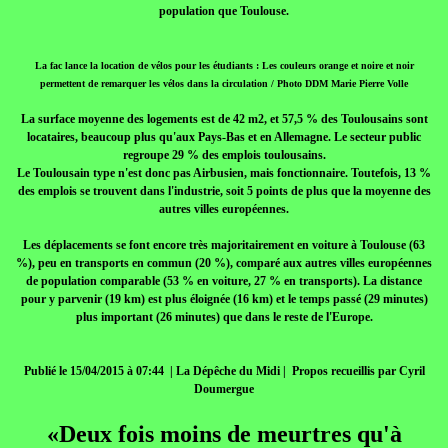
population que Toulouse.
La fac lance la location de vélos pour les étudiants : Les couleurs orange et noire et noir
permettent de remarquer les vélos dans la circulation / Photo DDM Marie Pierre Volle
La surface moyenne des logements est de 42 m2, et 57,5 % des Toulousains sont
locataires, beaucoup plus qu'aux Pays-Bas et en Allemagne. Le secteur public
regroupe 29 % des emplois toulousains.
Le Toulousain type n'est donc pas Airbusien, mais fonctionnaire. Toutefois, 13 %
des emplois se trouvent dans l'industrie, soit 5 points de plus que la moyenne des
autres villes européennes.
Les déplacements se font encore très majoritairement en voiture à Toulouse (63
%), peu en transports en commun (20 %), comparé aux autres villes européennes
de population comparable (53 % en voiture, 27 % en transports). La distance
pour y parvenir (19 km) est plus éloignée (16 km) et le temps passé (29 minutes)
plus important (26 minutes) que dans le reste de l'Europe.
Publié le 15/04/2015 à 07:44 | La Dépêche du Midi | Propos recueillis par Cyril
Doumergue
«Deux fois moins de meurtres qu'à