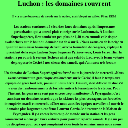
Luchon : les domaines rouvrent
Il y a encore beaucoup de monde sur la station, mais bloqué en vallée / Photo DDM
Les stations continuent à sécuriser leurs domaines après l'importante
perturbation qui a amené pluie et neige sur le Luchonnais. À Luchon
Superbagnères, il est tombé un peu plus de 1,40 m en cumulé et le risque
avalancheux sur le haut du domaine est de 4 sur 5. «Nous avons eu de la neige en
quantité mais aussi beaucoup de vent, avec la formation de congères, explique le
président de la régie Luchon Superbagnères Pyrénez-vous, Louis Ferré. Hier, la
station a pu ouvrir le secteur Techous ainsi que celui du Lac, avec la ferme volonté
de proposer le Céciré à nos clients dès samedi, qui s'annonce très beau.»
Un domaine de Luchon Superbagnères fermé toute la journée de mercredi. «Nous
avons vraiment un gros risque avalancheux sur le Céciré, il faut le temps aux
équipes de gérer tout cela, poursuit Louis Ferré. Ensuite, il est difficile de dire s'il
y a eu des remboursements de forfaits suite à la fermeture de la station. Pour
l'instant, les gens ne se sont pas encore trop manifestés». À Peyragudes, c'est
aussi sur un domaine restreint que les skieurs les plus courageux ont bravé les
intempéries mardi et mercredi. «Chez nous aussi les équipes travaillent à ouvrir le
domaine plus largement, confirme Laurent Garcia, le directeur de la Maison de
Peyragudes. Il y a encore beaucoup de monde sur la station et les gens
commencent à déneiger leurs voitures pour pouvoir repartir samedi. Il y a un peu
de déception pour ceux qui comptaient skier toute la semaine, mais nous avons