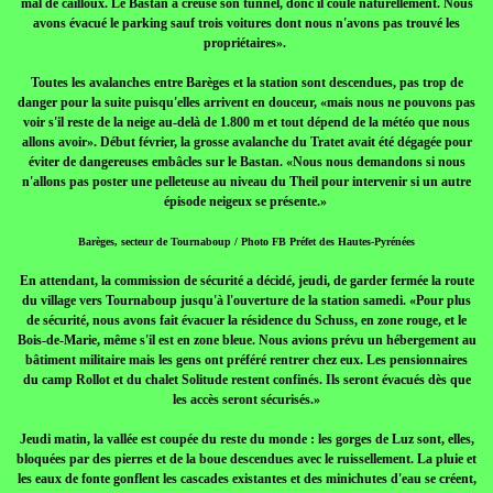
mal de cailloux. Le Bastan a creusé son tunnel, donc il coule naturellement. Nous
avons évacué le parking sauf trois voitures dont nous n'avons pas trouvé les
propriétaires».
Toutes les avalanches entre Barèges et la station sont descendues, pas trop de
danger pour la suite puisqu'elles arrivent en douceur, «mais nous ne pouvons pas
voir s'il reste de la neige au-delà de 1.800 m et tout dépend de la météo que nous
allons avoir». Début février, la grosse avalanche du Tratet avait été dégagée pour
éviter de dangereuses embâcles sur le Bastan. «Nous nous demandons si nous
n'allons pas poster une pelleteuse au niveau du Theil pour intervenir si un autre
épisode neigeux se présente.»
Barèges, secteur de Tournaboup / Photo FB Préfet des Hautes-Pyrénées
En attendant, la commission de sécurité a décidé, jeudi, de garder fermée la route
du village vers Tournaboup jusqu'à l'ouverture de la station samedi. «Pour plus
de sécurité, nous avons fait évacuer la résidence du Schuss, en zone rouge, et le
Bois-de-Marie, même s'il est en zone bleue. Nous avions prévu un hébergement au
bâtiment militaire mais les gens ont préféré rentrer chez eux. Les pensionnaires
du camp Rollot et du chalet Solitude restent confinés. Ils seront évacués dès que
les accès seront sécurisés.»
Jeudi matin, la vallée est coupée du reste du monde : les gorges de Luz sont, elles,
bloquées par des pierres et de la boue descendues avec le ruissellement. La pluie et
les eaux de fonte gonflent les cascades existantes et des minichutes d'eau se créent,