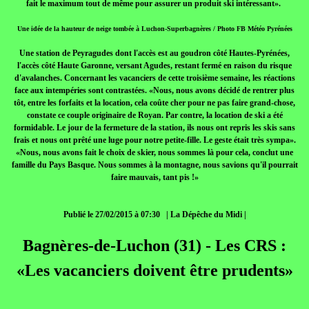
fait le maximum tout de même pour assurer un produit ski intéressant».
Une idée de la hauteur de neige tombée à Luchon-Superbagnères / Photo FB Météo Pyrénées
Une station de Peyragudes dont l'accès est au goudron côté Hautes-Pyrénées,
l'accès côté Haute Garonne, versant Agudes, restant fermé en raison du risque
d'avalanches. Concernant les vacanciers de cette troisième semaine, les réactions
face aux intempéries sont contrastées. «Nous, nous avons décidé de rentrer plus
tôt, entre les forfaits et la location, cela coûte cher pour ne pas faire grand-chose,
constate ce couple originaire de Royan. Par contre, la location de ski a été
formidable. Le jour de la fermeture de la station, ils nous ont repris les skis sans
frais et nous ont prêté une luge pour notre petite-fille. Le geste était très sympa».
«Nous, nous avons fait le choix de skier, nous sommes là pour cela, conclut une
famille du Pays Basque. Nous sommes à la montagne, nous savions qu'il pourrait
faire mauvais, tant pis !»
Publié le 27/02/2015 à 07:30 | La Dépêche du Midi |
Bagnères-de-Luchon (31) - Les CRS :
«Les vacanciers doivent être prudents»