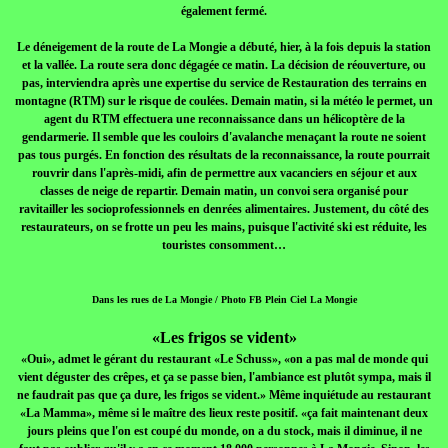
également fermé.
Le déneigement de la route de La Mongie a débuté, hier, à la fois depuis la station
et la vallée. La route sera donc dégagée ce matin. La décision de réouverture, ou
pas, interviendra après une expertise du service de Restauration des terrains en
montagne (RTM) sur le risque de coulées. Demain matin, si la météo le permet, un
agent du RTM effectuera une reconnaissance dans un hélicoptère de la
gendarmerie. Il semble que les couloirs d'avalanche menaçant la route ne soient
pas tous purgés. En fonction des résultats de la reconnaissance, la route pourrait
rouvrir dans l'après-midi, afin de permettre aux vacanciers en séjour et aux
classes de neige de repartir. Demain matin, un convoi sera organisé pour
ravitailler les socioprofessionnels en denrées alimentaires. Justement, du côté des
restaurateurs, on se frotte un peu les mains, puisque l'activité ski est réduite, les
touristes consomment…
Dans les rues de La Mongie / Photo FB Plein Ciel La Mongie
«Les frigos se vident»
«Oui», admet le gérant du restaurant «Le Schuss», «on a pas mal de monde qui
vient déguster des crêpes, et ça se passe bien, l'ambiance est plutôt sympa, mais il
ne faudrait pas que ça dure, les frigos se vident.» Même inquiétude au restaurant
«La Mamma», même si le maître des lieux reste positif. «ça fait maintenant deux
jours pleins que l'on est coupé du monde, on a du stock, mais il diminue, il ne