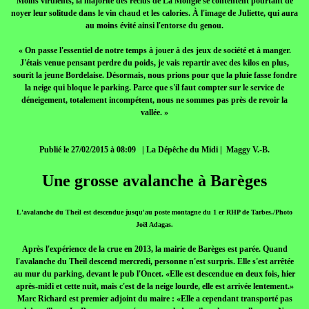
Moins virulents, la majorité des reclus de La Mongie se contentent pourtant de
noyer leur solitude dans le vin chaud et les calories. À l'image de Juliette, qui aura
au moins évité ainsi l'entorse du genou.
« On passe l'essentiel de notre temps à jouer à des jeux de société et à manger.
J'étais venue pensant perdre du poids, je vais repartir avec des kilos en plus,
sourit la jeune Bordelaise. Désormais, nous prions pour que la pluie fasse fondre
la neige qui bloque le parking. Parce que s'il faut compter sur le service de
déneigement, totalement incompétent, nous ne sommes pas près de revoir la
vallée. »
Publié le 27/02/2015 à 08:09 | La Dépêche du Midi | Maggy V.-B.
Une grosse avalanche à Barèges
L'avalanche du Theil est descendue jusqu'au poste montagne du 1 er RHP de Tarbes./Photo
Joël Adagas.
Après l'expérience de la crue en 2013, la mairie de Barèges est parée. Quand
l'avalanche du Theil descend mercredi, personne n'est surpris. Elle s'est arrêtée
au mur du parking, devant le pub l'Oncet. «Elle est descendue en deux fois, hier
après-midi et cette nuit, mais c'est de la neige lourde, elle est arrivée lentement.»
Marc Richard est premier adjoint du maire : «Elle a cependant transporté pas