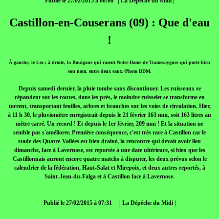
Publié le 27/02/2015 à 08:00 | La Dépêche du Midi |
Castillon-en-Couserans (09) : Que d'eau
!
À gauche, le Lez ; à droite, la Bouigane qui rasent Notre-Dame de Tramesaygues qui porte bien
son nom, entre deux eaux./Photo DDM.
Depuis samedi dernier, la pluie tombe sans discontinuer. Les ruisseaux se
répandent sur les routes, dans les prés, le moindre ruisselet se transforme en
torrent, transportant feuilles, arbres et branches sur les voies de circulation. Hier,
à 11 h 30, le pluviomètre enregistrait depuis le 21 février 163 mm, soit 163 litres au
mètre carré. Un record ! Et depuis le 1er février, 209 mm ! Et la situation ne
semble pas s'améliorer. Première conséquence, c'est très rare à Castillon car le
stade des Quatre-Vallées est bien drainé, la rencontre qui devait avoir lieu
dimanche, face à Lavernose, est reportée à une date ultérieure, si bien que les
Castillonnais auront encore quatre matchs à disputer, les deux prévus selon le
calendrier de la fédération, Haut-Salat et Mirepoix, et deux autres reportés, à
Saint-Jean-du-Falga et à Castillon face à Lavernose.
Publié le 27/02/2015 à 07:31 | La Dépêche du Midi |