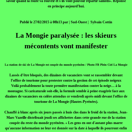
savoir quand la route va rouvrir et s'ils vont pouvoir repartir samedi». Réponse
en principe aujourd'hui.
Publié le 27/02/2015 à 08h13 par | Sud-Ouest | Sylvain Cottin
La Mongie paralysée : les skieurs
mécontents vont manifester
La station de ski de La Mongie est coupée du monde pyrénéen / Photo FB Plein Ciel La Mongie
Lassés d’être bloqués, des dizaines de vacanciers vont se rassembler devant
l’office de tourisme pour protester contre la gestion de cet épisode neigeux
Voilà probablement la toute première manifestation contre la neige… à la
montagne. Si caricaturale soit-elle, la formule semble à peine exagérée face aux
dizaines de vacanciers en colère attendus ce vendredi après-midi devant l'office de
tourisme de La Mongie (Hautes-Pyrénées).
Chauffé à blanc après six jours passés à huis clos dans le froid de la station, Jean-
Marc Vazeille distribuait jeudi ses affichettes dans cette grande rue de la station
coupée du reste du monde pyrénéen. « Les gens en ont d'autant plus marre
qu'aucune information ne leur est donnée sur la date à laquelle ils pourront enfin