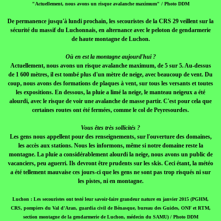
"Actuellement, nous avons un risque avalanche maximum" / Photo DDM
De permanence jusqu'à lundi prochain, les secouristes de la CRS 29 veillent sur la
sécurité du massif du Luchonnais, en alternance avec le peloton de gendarmerie
de haute montagne de Luchon.
Où en est la montagne aujourd'hui ?
Actuellement, nous avons un risque avalanche maximum, de 5 sur 5. Au-dessus
de 1 600 mètres, il est tombé plus d'un mètre de neige, avec beaucoup de vent. Du
coup, nous avons des formations de plaques à vent, sur tous les versants et toutes
les expositions. En dessous, la pluie a limé la neige, le manteau neigeux a été
alourdi, avec le risque de voir une avalanche de masse partir. C'est pour cela que
certaines routes ont été fermées, comme le col de Peyresourdes.
Vous êtes très sollicités ?
Les gens nous appellent pour des renseignements, sur l'ouverture des domaines,
les accès aux stations. Nous les informons, même si notre domaine reste la
montagne. La pluie a considérablement alourdi la neige, nous avons un public de
vacanciers, peu aguerri. Ils devront être prudents sur les skis. Ceci étant, la météo
a été tellement mauvaise ces jours-ci que les gens ne sont pas trop risqués ni sur
les pistes, ni en montagne.
Luchon : Les secouristes ont testé leur savoir-faire grandeur nature en janvier 2015 (PGHM,
CRS, pompiers du Val d'Aran, guardia civil de Bénasque, bureau des Guides, ONF et RTM,
section montagne de la gendarmerie de Luchon, médecin du SAMU) / Photo DDM