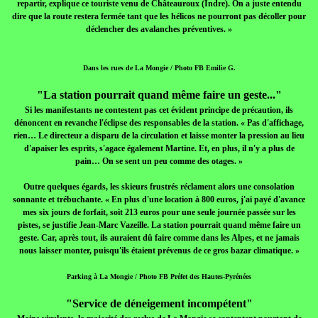
repartir, explique ce touriste venu de Châteauroux (Indre). On a juste entendu
dire que la route restera fermée tant que les hélicos ne pourront pas décoller pour
déclencher des avalanches préventives. »
Dans les rues de La Mongie / Photo FB Emilie G.
"La station pourrait quand même faire un geste..."
Si les manifestants ne contestent pas cet évident principe de précaution, ils
dénoncent en revanche l'éclipse des responsables de la station. « Pas d'affichage,
rien… Le directeur a disparu de la circulation et laisse monter la pression au lieu
d'apaiser les esprits, s'agace également Martine. Et, en plus, il n'y a plus de
pain… On se sent un peu comme des otages. »
Outre quelques égards, les skieurs frustrés réclament alors une consolation
sonnante et trébuchante. « En plus d'une location à 800 euros, j'ai payé d'avance
mes six jours de forfait, soit 213 euros pour une seule journée passée sur les
pistes, se justifie Jean-Marc Vazeille. La station pourrait quand même faire un
geste. Car, après tout, ils auraient dû faire comme dans les Alpes, et ne jamais
nous laisser monter, puisqu'ils étaient prévenus de ce gros bazar climatique. »
Parking à La Mongie / Photo FB Préfet des Hautes-Pyrénées
"Service de déneigement incompétent"