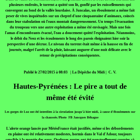
plusieurs endroits, le torrent a quitté son lit, gonflé par les ruissellements qui
convergent au fond de la vallée lourdaise. À Juncalas, un éboulement a même fait
peser de vives inquiétudes sur un cheptel d'une cinquantaine d'animaux, coincés
dans leur stabulation où l'eaux montait dangereusement. Un temps l'évacuation
du troupeau vers une autre exploitation a même été envisagée. Mais une fois
l'amas d'encombrants évacué, l'eau a doucement quitté l'exploitation. Néanmoins,
le débit du Neez et les écoulements le long des parois éloignaient hier soir la
perspective d'une décrue. Le niveau du torrent était même à la hausse en fin de
journée, malgré l'arrêt de la pluie, laissant augurer d'une nuit délicate avec le
retour de précipitations conséquentes.
Publié le 27/02/2015 à 08:03 | La Dépêche du Midi | C. V.
Hautes-Pyrénées : Le pire a tout de
même été évité
Les gorges de Luz ont été interdites à la circulation jusqu'à hier midi, à cause d'éboulements sur
la chaussée./Photo FB Jancques Béhague
L'alerte orange lancée par MétéoFrance était justifiée, même si les débordements
en plaine ont été relativement modestes, hormis dans le Val d'Adour, toujours
sensible à la montée des eaux. Quelques routes ont été ponctuellement coupées çà