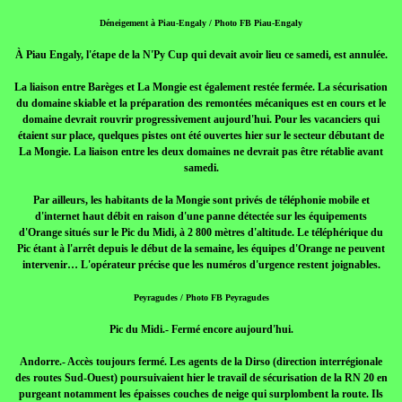
Déneigement à Piau-Engaly / Photo FB Piau-Engaly
À Piau Engaly, l'étape de la N'Py Cup qui devait avoir lieu ce samedi, est annulée.
La liaison entre Barèges et La Mongie est également restée fermée. La sécurisation
du domaine skiable et la préparation des remontées mécaniques est en cours et le
domaine devrait rouvrir progressivement aujourd'hui. Pour les vacanciers qui
étaient sur place, quelques pistes ont été ouvertes hier sur le secteur débutant de
La Mongie. La liaison entre les deux domaines ne devrait pas être rétablie avant
samedi.
Par ailleurs, les habitants de la Mongie sont privés de téléphonie mobile et
d'internet haut débit en raison d'une panne détectée sur les équipements
d'Orange situés sur le Pic du Midi, à 2 800 mètres d'altitude. Le téléphérique du
Pic étant à l'arrêt depuis le début de la semaine, les équipes d'Orange ne peuvent
intervenir… L'opérateur précise que les numéros d'urgence restent joignables.
Peyragudes / Photo FB Peyragudes
Pic du Midi.- Fermé encore aujourd'hui.
Andorre.- Accès toujours fermé. Les agents de la Dirso (direction interrégionale
des routes Sud-Ouest) poursuivaient hier le travail de sécurisation de la RN 20 en
purgeant notamment les épaisses couches de neige qui surplombent la route. Ils