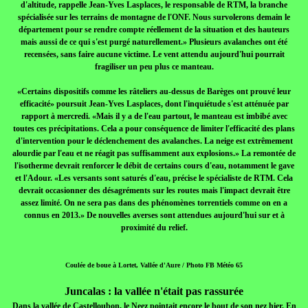
d'altitude, rappelle Jean-Yves Lasplaces, le responsable de RTM, la branche
spécialisée sur les terrains de montagne de l'ONF. Nous survolerons demain le
département pour se rendre compte réellement de la situation et des hauteurs
mais aussi de ce qui s'est purgé naturellement.» Plusieurs avalanches ont été
recensées, sans faire aucune victime. Le vent attendu aujourd'hui pourrait
fragiliser un peu plus ce manteau.
«Certains dispositifs comme les râteliers au-dessus de Barèges ont prouvé leur
efficacité» poursuit Jean-Yves Lasplaces, dont l'inquiétude s'est atténuée par
rapport à mercredi. «Mais il y a de l'eau partout, le manteau est imbibé avec
toutes ces précipitations. Cela a pour conséquence de limiter l'efficacité des plans
d'intervention pour le déclenchement des avalanches. La neige est extrêmement
alourdie par l'eau et ne réagit pas suffisamment aux explosions.» La remontée de
l'isotherme devrait renforcer le débit de certains cours d'eau, notamment le gave
et l'Adour. «Les versants sont saturés d'eau, précise le spécialiste de RTM. Cela
devrait occasionner des désagréments sur les routes mais l'impact devrait être
assez limité. On ne sera pas dans des phénomènes torrentiels comme on en a
connus en 2013.» De nouvelles averses sont attendues aujourd'hui sur et à
proximité du relief.
Coulée de boue à Lortet, Vallée d'Aure / Photo FB Météo 65
Juncalas : la vallée n'était pas rassurée
Dans la vallée de Castelloubon, le Neez pointait encore le bout de son nez hier. En