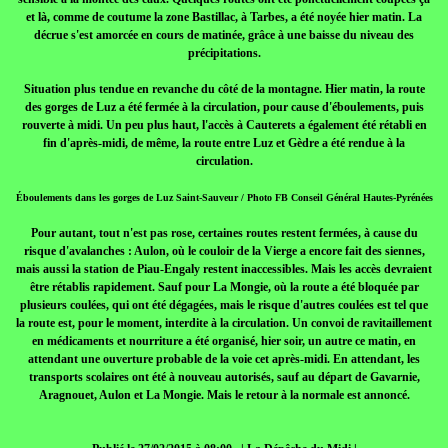
et là, comme de coutume la zone Bastillac, à Tarbes, a été noyée hier matin. La
décrue s'est amorcée en cours de matinée, grâce à une baisse du niveau des
précipitations.
Situation plus tendue en revanche du côté de la montagne. Hier matin, la route
des gorges de Luz a été fermée à la circulation, pour cause d'éboulements, puis
rouverte à midi. Un peu plus haut, l'accès à Cauterets a également été rétabli en
fin d'après-midi, de même, la route entre Luz et Gèdre a été rendue à la
circulation.
Éboulements dans les gorges de Luz Saint-Sauveur / Photo FB Conseil Général Hautes-Pyrénées
Pour autant, tout n'est pas rose, certaines routes restent fermées, à cause du
risque d'avalanches : Aulon, où le couloir de la Vierge a encore fait des siennes,
mais aussi la station de Piau-Engaly restent inaccessibles. Mais les accès devraient
être rétablis rapidement. Sauf pour La Mongie, où la route a été bloquée par
plusieurs coulées, qui ont été dégagées, mais le risque d'autres coulées est tel que
la route est, pour le moment, interdite à la circulation. Un convoi de ravitaillement
en médicaments et nourriture a été organisé, hier soir, un autre ce matin, en
attendant une ouverture probable de la voie cet après-midi. En attendant, les
transports scolaires ont été à nouveau autorisés, sauf au départ de Gavarnie,
Aragnouet, Aulon et La Mongie. Mais le retour à la normale est annoncé.