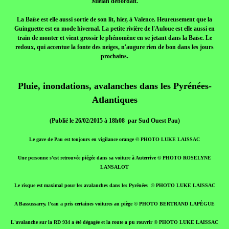
Miélan débordait.
La Baïse est elle aussi sortie de son lit, hier, à Valence. Heureusement que la
Guinguette est en mode hivernal. La petite rivière de l'Auloue est elle aussi en
train de monter et vient grossir le phénomène en se jetant dans la Baïse. Le
redoux, qui accentue la fonte des neiges, n'augure rien de bon dans les jours
prochains.
Pluie, inondations, avalanches dans les Pyrénées-
Atlantiques
(Publié le 26/02/2015 à 18h08 par Sud Ouest Pau)
Le gave de Pau est toujours en vigilance orange © PHOTO LUKE LAISSAC
Une personne s'est retrouvée piégée dans sa voiture à Auterrive © PHOTO ROSELYNE
LANSALOT
Le risque est maximal pour les avalanches dans les Pyrénées © PHOTO LUKE LAISSAC
A Bassussarry, l'eau a pris certaines voitures au piège © PHOTO BERTRAND LAPÈGUE
L'avalanche sur la RD 934 a été dégagée et la route a pu rouvrir © PHOTO LUKE LAISSAC