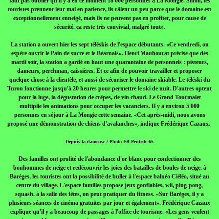
faut pas oublier qu'il y a en ce moment 18 000 personnes à La Mongie. Sinon, les
touristes prennent leur mal en patience, ils râlent un peu parce que le domaine est
exceptionnellement enneigé, mais ils ne peuvent pas en profiter, pour cause de
sécurité. ça reste très convivial, malgré tout».
La station a ouvert hier les sept téléskis de l'espace débutants. «Ce vendredi, on
espère ouvrir le Pain de sucre et le Béarnais». Henri Mauhourat précise que dès
mardi soir, la station a gardé en haut une quarantaine de personnels : pisteurs,
dameurs, perchman, caissières. Et ce afin de pouvoir travailler et proposer
quelque chose à la clientèle, et aussi de sécuriser le domaine skiable. Le téléski du
Turon fonctionne jusqu'à 20 heures pour permettre le ski de nuit. D'autres optent
pour la luge, la dégustation de crêpes, de vin chaud. Le Grand Tourmalet
multiplie les animations pour occuper les vacanciers. Il y a environ 5 000
personnes en séjour à La Mongie cette semaine. «Cet après-midi, nous avons
proposé une démonstration de chiens d'avalanches», indique Frédérique Cazaux.
Depuis la dameuse / Photo FB Pentrite 65
Des familles ont profité de l'abondance d'or blanc pour confectionner des
bonhommes de neige et redécouvrir les joies des batailles de boules de neige. à
Barèges, les touristes ont la possibilité de buller à l'espace balnéo Ciéléo, situé au
centre du village. L'espace familles propose jeux gonflables, wii, ping-pong,
squash. à la salle des fêtes, on peut pratiquer du fitness. «Sur Barèges, il y a
plusieurs séances de cinéma gratuites par jour et également». Frédérique Cazaux
explique qu'il y a beaucoup de passages à l'office de tourisme. «Les gens veulent