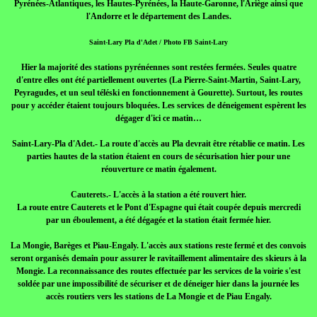
Pyrénées-Atlantiques, les Hautes-Pyrénées, la Haute-Garonne, l'Ariège ainsi que
l'Andorre et le département des Landes.
Saint-Lary Pla d'Adet / Photo FB Saint-Lary
Hier la majorité des stations pyrénéennes sont restées fermées. Seules quatre
d'entre elles ont été partiellement ouvertes (La Pierre-Saint-Martin, Saint-Lary,
Peyragudes, et un seul téléski en fonctionnement à Gourette). Surtout, les routes
pour y accéder étaient toujours bloquées. Les services de déneigement espèrent les
dégager d'ici ce matin…
Saint-Lary-Pla d'Adet.- La route d'accès au Pla devrait être rétablie ce matin. Les
parties hautes de la station étaient en cours de sécurisation hier pour une
réouverture ce matin également.
Cauterets.- L'accès à la station a été rouvert hier.
La route entre Cauterets et le Pont d'Espagne qui était coupée depuis mercredi
par un éboulement, a été dégagée et la station était fermée hier.
La Mongie, Barèges et Piau-Engaly. L'accès aux stations reste fermé et des convois
seront organisés demain pour assurer le ravitaillement alimentaire des skieurs à la
Mongie. La reconnaissance des routes effectuée par les services de la voirie s'est
soldée par une impossibilité de sécuriser et de déneiger hier dans la journée les
accès routiers vers les stations de La Mongie et de Piau Engaly.