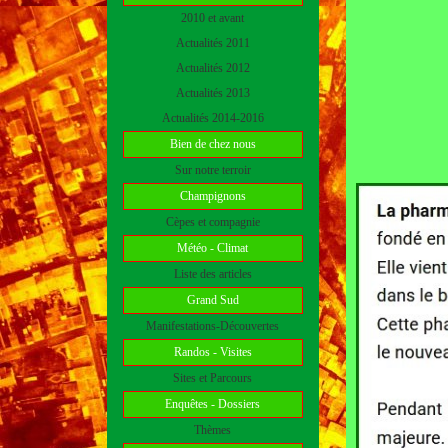
2010 et avant
Actualités 2011
Actualités 2012
Actualités 2013
Actualités 2014-2016
Bien de chez nous
Sur notre terroir
Champignons
Cèpes et compagnie
Météo - Climat
Liste des articles
Grand Sud
Manifestations-Découvertes
Randos - Visites
Sites et Parcours
Enquêtes - Dossiers
Thèmes