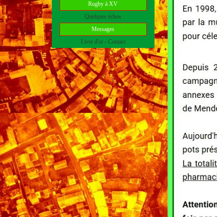
Rugby à XV
Quelques échos
Messages
Livre d'or - Contact