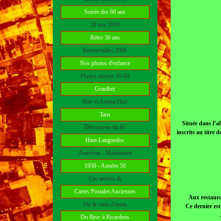
Soirée des 60 ans
29 mai 2010
Rétro 50 ans
Retrouvailles 2000
Nos photos d'enfance
Photos années 50-60
Graulhet
Hier et Aujourd'hui
Tarn
Située dans l’al
Découverte du 81
inscrits au titre
Haut-Languedoc
Autrefois - Maintenant
1950 - Années 50
Ces années-là
Cartes Postales Anciennes
Aux restaurat
Vie & vues d'antan
Ce dernier est
Du Bruc à Ricardens