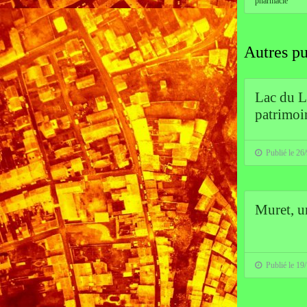
pharmacie
Autres pu
Lac du L
patrimoi
Publié le 26
Muret, u
Publié le 19