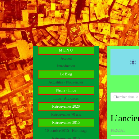
M E N U
Accueil
Introduction
Le Blog
Actualités - Nouveautés
Natifs - Infos
Infos - Annonces
Retrouvailles 2020
Retrouvailles 70 ans
L’anci
Retrouvailles 2015
18/2/2025
10 octobre 2015 - Hermitage
Retrouvailles 2015