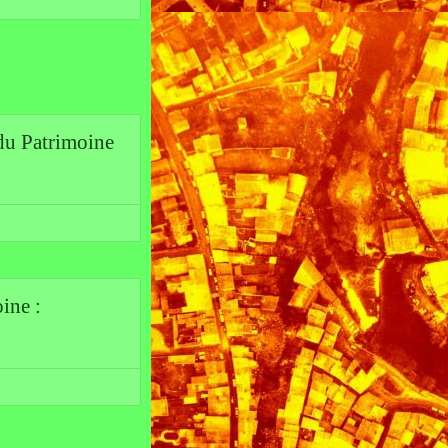
du Patrimoine
ine :