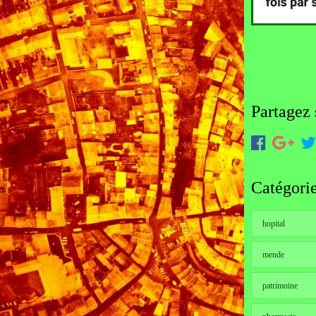
Partagez 
Catégori
hopital
mende
patrimoine