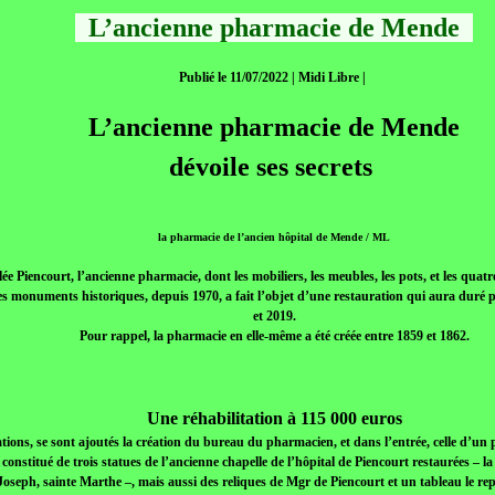
L’ancienne pharmacie de Mende
Publié le 11/07/2022 | Midi Libre |
L’ancienne pharmacie de Mende
dévoile ses secrets
la pharmacie de l’ancien hôpital de Mende / ML
lée Piencourt, l’ancienne pharmacie, dont les mobiliers, les meubles, les pots, et les quat
 des monuments historiques, depuis 1970, a fait l’objet d’une restauration qui aura duré 
et 2019.
Pour rappel, la pharmacie en elle-même a été créée entre 1859 et 1862.
Une réhabilitation à 115 000 euros
ions, se sont ajoutés la création du bureau du pharmacien, et dans l’entrée, celle d’un p
 constitué de trois statues de l’ancienne chapelle de l’hôpital de Piencourt restaurées – la 
Joseph, sainte Marthe –, mais aussi des reliques de Mgr de Piencourt et un tableau le re