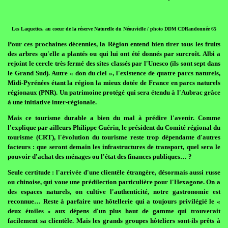
Les Laquettes, au coeur de la réserve Naturelle du Néouvielle / photo DDM CDRandonnée 65
Pour ces prochaines décennies, la Région entend bien tirer tous les fruits
des arbres qu'elle a plantés ou qui lui ont été donnés par surcroît. Albi a
rejoint le cercle très fermé des sites classés par l'Unesco (ils sont sept dans
le Grand Sud). Autre « don du ciel », l'existence de quatre parcs naturels,
Midi-Pyrénées étant la région la mieux dotée de France en parcs naturels
régionaux (PNR). Un patrimoine protégé qui sera étendu à l'Aubrac grâce
à une initiative inter-régionale.
Mais ce tourisme durable a bien du mal à prédire l'avenir. Comme
l'explique par ailleurs Philippe Guérin, le président du Comité régional du
tourisme (CRT), l'évolution du tourisme reste trop dépendante d'autres
facteurs : que seront demain les infrastructures de transport, quel sera le
pouvoir d'achat des ménages ou l'état des finances publiques… ?
Seule certitude : l'arrivée d'une clientèle étrangère, désormais aussi russe
ou chinoise, qui voue une prédilection particulière pour l'Hexagone. On a
des espaces naturels, on cultive l'authenticité, notre gastronomie est
reconnue… Reste à parfaire une hôtellerie qui a toujours privilégié le «
deux étoiles » aux dépens d'un plus haut de gamme qui trouverait
facilement sa clientèle. Mais les grands groupes hôteliers sont-ils prêts à