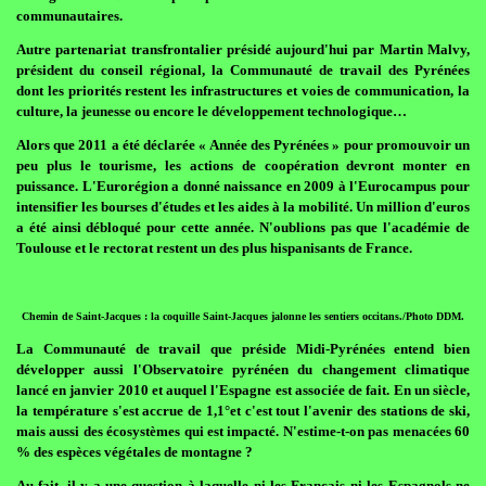
communautaires.
Autre partenariat transfrontalier présidé aujourd'hui par Martin Malvy,
président du conseil régional, la Communauté de travail des Pyrénées
dont les priorités restent les infrastructures et voies de communication, la
culture, la jeunesse ou encore le développement technologique…
Alors que 2011 a été déclarée « Année des Pyrénées » pour promouvoir un
peu plus le tourisme, les actions de coopération devront monter en
puissance. L'Eurorégion a donné naissance en 2009 à l'Eurocampus pour
intensifier les bourses d'études et les aides à la mobilité. Un million d'euros
a été ainsi débloqué pour cette année. N'oublions pas que l'académie de
Toulouse et le rectorat restent un des plus hispanisants de France.
Chemin de Saint-Jacques : la coquille Saint-Jacques jalonne les sentiers occitans./Photo DDM.
La Communauté de travail que préside Midi-Pyrénées entend bien
développer aussi l'Observatoire pyrénéen du changement climatique
lancé en janvier 2010 et auquel l'Espagne est associée de fait. En un siècle,
la température s'est accrue de 1,1°et c'est tout l'avenir des stations de ski,
mais aussi des écosystèmes qui est impacté. N'estime-t-on pas menacées 60
% des espèces végétales de montagne ?
Au fait, il y a une question à laquelle ni les Français ni les Espagnols ne