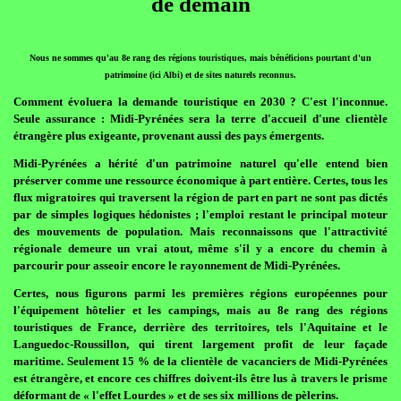
de demain
Nous ne sommes qu'au 8e rang des régions touristiques, mais bénéficions pourtant d'un
patrimoine (ici Albi) et de sites naturels reconnus.
Comment évoluera la demande touristique en 2030 ? C'est l'inconnue.
Seule assurance : Midi-Pyrénées sera la terre d'accueil d'une clientèle
étrangère plus exigeante, provenant aussi des pays émergents.
Midi-Pyrénées a hérité d'un patrimoine naturel qu'elle entend bien
préserver comme une ressource économique à part entière. Certes, tous les
flux migratoires qui traversent la région de part en part ne sont pas dictés
par de simples logiques hédonistes ; l'emploi restant le principal moteur
des mouvements de population. Mais reconnaissons que l'attractivité
régionale demeure un vrai atout, même s'il y a encore du chemin à
parcourir pour asseoir encore le rayonnement de Midi-Pyrénées.
Certes, nous figurons parmi les premières régions européennes pour
l'équipement hôtelier et les campings, mais au 8e rang des régions
touristiques de France, derrière des territoires, tels l'Aquitaine et le
Languedoc-Roussillon, qui tirent largement profit de leur façade
maritime. Seulement 15 % de la clientèle de vacanciers de Midi-Pyrénées
est étrangère, et encore ces chiffres doivent-ils être lus à travers le prisme
déformant de « l'effet Lourdes » et de ses six millions de pèlerins.