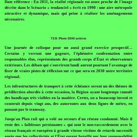
Date référence : En 2011, la réalité régionale est assez proche de l'image
décrite dans le Scénario « tendanciel » écrit en 1990 : une aire métropole
attractive et dynamique, mais qui peine à réaliser les aménagements
nécessaires.
TER /Photo DDM archives
Une journée de colloque pour un aussi grand exercice prospectif…
Certains y verront une gageure, l'éphémère confrontation entre
responsables élus, représentants des grands corps d'État et observateurs
extérieurs. Les débats qui s'ouvriront lundi auront pourtant l'avantage de
fixer de vraies pistes de réflexion sur ce que sera en 2030 notre territoire
régional.
Les infrastructures de transport à cette échéance seront un des thèmes de
prédilection abordés à cette occasion, la Région ayant longtemps cumulé
des handicaps très visibles en la matière. Certes, on a beaucoup investi et
construit depuis vingt ans, des autoroutes aux deux lignes de métro, en
passant par le tramway.
Jusqu'au Plan rail qui a volé au secours d'un réseau condamné. Mais il
reste des « faiblesses persistantes » qui sont le non-raccordement avec le
réseau français et européen à grande vitesse victime de retards successifs
après que les collectivités et l'État eurent bataillé sur leur responsabilité