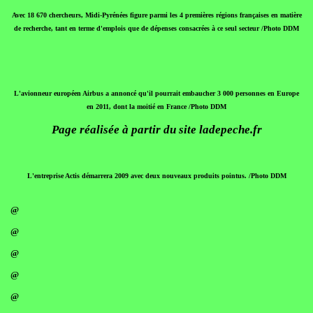
Avec 18 670 chercheurs, Midi-Pyrénées figure parmi les 4 premières régions françaises en matière
de recherche, tant en terme d'emplois que de dépenses consacrées à ce seul secteur /Photo DDM
L'avionneur européen Airbus a annoncé qu'il pourrait embaucher 3 000 personnes en Europe
en 2011, dont la moitié en France /Photo DDM
Page réalisée à partir du site ladepeche.fr
L'entreprise Actis démarrera 2009 avec deux nouveaux produits pointus. /Photo DDM
@
@
@
@
@