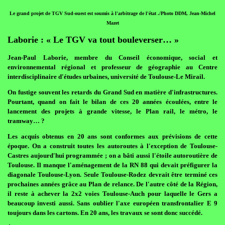
Le grand projet de TGV Sud-ouest est soumis à l'arbitrage de l'état ./Photo DDM, Jean-Michel
Mazet
Laborie : « Le TGV va tout bouleverser… »
Jean-Paul Laborie, membre du Conseil économique, social et
environnemental régional et professeur de géographie au Centre
interdisciplinaire d'études urbaines, université de Toulouse-Le Mirail.
On fustige souvent les retards du Grand Sud en matière d'infrastructures.
Pourtant, quand on fait le bilan de ces 20 années écoulées, entre le
lancement des projets à grande vitesse, le Plan rail, le métro, le
tramway… ?
Les acquis obtenus en 20 ans sont conformes aux prévisions de cette
époque. On a construit toutes les autoroutes à l'exception de Toulouse-
Castres aujourd'hui programmée ; on a bâti aussi l'étoile autoroutière de
Toulouse. Il manque l'aménagement de la RN 88 qui devait préfigurer la
diagonale Toulouse-Lyon. Seule Toulouse-Rodez devrait être terminé ces
prochaines années grâce au Plan de relance. De l'autre côté de la Région,
il reste à achever la 2x2 voies Toulouse-Auch pour laquelle le Gers a
beaucoup investi aussi. Sans oublier l'axe européen transfrontalier E 9
toujours dans les cartons. En 20 ans, les travaux se sont donc succédé.