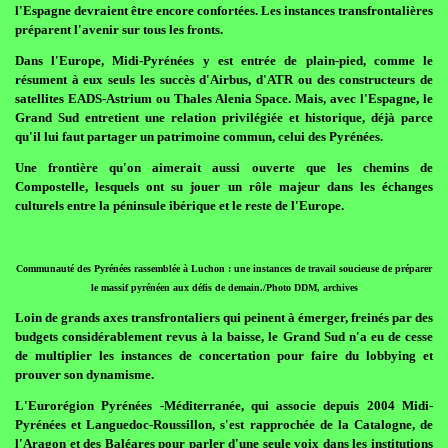
l'Espagne devraient être encore confortées. Les instances transfrontalières
préparent l'avenir sur tous les fronts.
Dans l'Europe, Midi-Pyrénées y est entrée de plain-pied, comme le
résument à eux seuls les succès d'Airbus, d'ATR ou des constructeurs de
satellites EADS-Astrium ou Thales Alenia Space. Mais, avec l'Espagne, le
Grand Sud entretient une relation privilégiée et historique, déjà parce
qu'il lui faut partager un patrimoine commun, celui des Pyrénées.
Une frontière qu'on aimerait aussi ouverte que les chemins de
Compostelle, lesquels ont su jouer un rôle majeur dans les échanges
culturels entre la péninsule ibérique et le reste de l'Europe.
Communauté des Pyrénées rassemblée à Luchon : une instances de travail soucieuse de préparer
le massif pyrénéen aux défis de demain./Photo DDM, archives
Loin de grands axes transfrontaliers qui peinent à émerger, freinés par des
budgets considérablement revus à la baisse, le Grand Sud n'a eu de cesse
de multiplier les instances de concertation pour faire du lobbying et
prouver son dynamisme.
L'Eurorégion Pyrénées -Méditerranée, qui associe depuis 2004 Midi-
Pyrénées et Languedoc-Roussillon, s'est rapprochée de la Catalogne, de
l'Aragon et des Baléares pour parler d'une seule voix dans les institutions