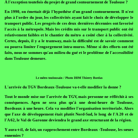
À l'exception toutefois du projet de grand contournement de Toulouse ?
En 1990, on émettait déjà l'hypothèse d'un grand contournement. Il n'est
plus à l'ordre du jour, les collectivités ayant fait le choix de développer le
transport public. Les progrès de ces deux dernières décennies ont favorisé
l'accès à la métropole. Mais les crédits mis sur le transport public ont été
relativement faibles et le chantier du métro a coûté cher à la collectivité.
Certes, depuis, il y a le tramway, mais la difficulté est de savoir comment
ou pourra limiter l'engorgement intra-muros. Même si des efforts ont été
faits, nous ne sommes qu'au milieu du gué et le problème de l'accessibilité
dans Toulouse demeure.
Le métro toulousain / Photo DDM Thierry Bordas
L'arrivée du TGV Bordeaux-Toulouse va-t-elle modifier la donne ?
Tout le monde mise sur l'arrivée du TGV, mais personne ne réfléchit à ses
conséquences. Agen ne sera plus qu'à une demi-heure de Toulouse,
Bordeaux à une heure. Cela va modifier l'organisation territoriale. Alors
que l'axe de développement était plutôt Nord-Sud, le long de l'A 20 et de
l'A 62, le Val de Garonne deviendra le grand axe structurant de la région.
Y aura-t-il, de fait, un rapprochement entre Bordeaux -Toulouse, les sœurs
ennemies ?