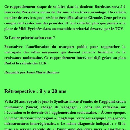
Ce rapprochement risque de se faire dans la douleur. Bordeaux sera à 2
heures de Paris dans moins de dix ans, et en tirera avantage. Un certain
nombre de services peut très bien être délocalisé en Gironde. Cette prise en
compte doit rester une des priorités. Il faut réfléchir plus que jamais à la
place de Midi-Pyrénées dans un ensemble territorial desservi par le TGV.
Et l'autre priorité, selon vous ?
Poursuivre l'amélioration du transport public pour rapprocher la
métropole des villes moyennes qui doivent pouvoir bénéficier de la
croissance toulousaine. Ce rapprochement intervient déjà grâce au plan
Rail et la refonte des TER.
Recueilli par Jean-Marie Decorse
Rétrospective : il y a 20 ans
Voilà 20 ans, voyait le jour le Syndicat mixte d'études de l'agglomération
toulousaine (Smeat) chargé de s'engager « dans une réflexion sur
l'évolution et le devenir de l'agglomération toulousaine. » À cette époque,
le Smeat décrivait une région « longtemps restée sous-équipée en grandes
infrastructures interrégionales. » Le même diagnostic indiquait : « Si la
mise en service récente de « l'autoroute des deux mers » Bordeaux-