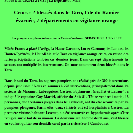
Publié le 31/05/2013 à 17:31 | La Dépêche du Midi |
Crues : 2 blessés dans le Tarn, l'ïle du Ramier
évacuée, 7 départements en vigilance orange
Les pompiers en pleine intervention à Castéra-Verduzan. SEBASTIEN LAPEYRERE
Météo France a placé l'Ariège, la Haute-Garonne, Lot-et-Garonne, les Landes, les
Hautes-Pyrénées, le Haut-Rhin et le Tarn en vigilance orange crues, en raison des
fortes précipitations tombées ces derniers jours. Dans ces sept départements les
secours ont multiplié les interventions. On note notamment deux blessés dans le
Tarn.
Dans le sud du Tarn, les sapeurs-pompiers ont réalisé près de 300 interventions
depuis jeudi soir. "Nous en sommes à 278 interventions, principalement dans les
secteurs de Mazamet, Labruguière, Castres, Puylaurens, Graulhet et Lavaur", a
indiqué le capitaine Guy Martiel, officier du Sdis 81. Tôt ce vendredi matin, 18
personnes, dont certaines piégées dans leur véhicule, ont dû être secourues par les
pompiers plongeurs. Parmi elles, deux sinistrés ont été hospitalisés à Castres. La
première victime, habitant Lescout, a a été retrouvée en hypothermie après s'être
réfugiée sur le toit de sa maison. La deuxième, un homme de 80 ans, s'est blessée
en voulant quitter son domicile cerné par la rivière Sor à Cambounet.