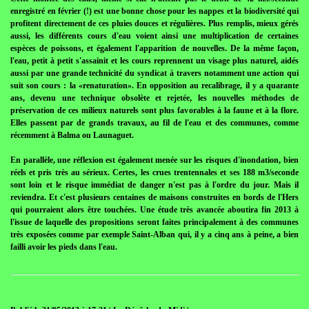
enregistré en février (!) est une bonne chose pour les nappes et la biodiversité qui
profitent directement de ces pluies douces et régulières. Plus remplis, mieux gérés
aussi, les différents cours d'eau voient ainsi une multiplication de certaines
espèces de poissons, et également l'apparition de nouvelles. De la même façon,
l'eau, petit à petit s'assainit et les cours reprennent un visage plus naturel, aidés
aussi par une grande technicité du syndicat à travers notamment une action qui
suit son cours : la «renaturation». En opposition au recalibrage, il y a quarante
ans, devenu une technique obsolète et rejetée, les nouvelles méthodes de
préservation de ces milieux naturels sont plus favorables à la faune et à la flore.
Elles passent par de grands travaux, au fil de l'eau et des communes, comme
récemment à Balma ou Launaguet.
En parallèle, une réflexion est également menée sur les risques d'inondation, bien
réels et pris très au sérieux. Certes, les crues trentennales et ses 188 m3/seconde
sont loin et le risque immédiat de danger n'est pas à l'ordre du jour. Mais il
reviendra. Et c'est plusieurs centaines de maisons construites en bords de l'Hers
qui pourraient alors être touchées. Une étude très avancée aboutira fin 2013 à
l'issue de laquelle des propositions seront faites principalement à des communes
très exposées comme par exemple Saint-Alban qui, il y a cinq ans à peine, a bien
failli avoir les pieds dans l'eau.