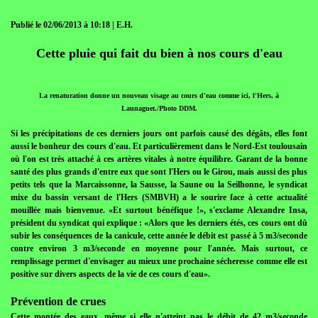
Publié le 02/06/2013 à 10:18 | E.H.
Cette pluie qui fait du bien à nos cours d'eau
La renaturation donne un nouveau visage au cours d'eau comme ici, l'Hers, à
Launaguet./Photo DDM.
Si les précipitations de ces derniers jours ont parfois causé des dégâts, elles font
aussi le bonheur des cours d'eau. Et particulièrement dans le Nord-Est toulousain
où l'on est très attaché à ces artères vitales à notre équilibre. Garant de la bonne
santé des plus grands d'entre eux que sont l'Hers ou le Girou, mais aussi des plus
petits tels que la Marcaissonne, la Sausse, la Saune ou la Seilhonne, le syndicat
mixe du bassin versant de l'Hers (SMBVH) a le sourire face à cette actualité
mouillée mais bienvenue. «Et surtout bénéfique !», s'exclame Alexandre Insa,
président du syndicat qui explique : «Alors que les derniers étés, ces cours ont dû
subir les conséquences de la canicule, cette année le débit est passé à 5 m3/seconde
contre environ 3 m3/seconde en moyenne pour l'année. Mais surtout, ce
remplissage permet d'envisager au mieux une prochaine sécheresse comme elle est
positive sur divers aspects de la vie de ces cours d'eau».
Prévention de crues
Cette montée des eaux, même si elle n'atteint pas le débit de 42 m3/seconde