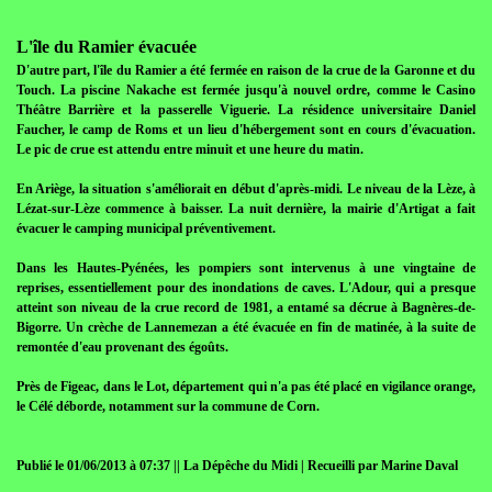
L'île du Ramier évacuée
D'autre part, l'île du Ramier a été fermée en raison de la crue de la Garonne et du
Touch. La piscine Nakache est fermée jusqu'à nouvel ordre, comme le Casino
Théâtre Barrière et la passerelle Viguerie. La résidence universitaire Daniel
Faucher, le camp de Roms et un lieu d'hébergement sont en cours d'évacuation.
Le pic de crue est attendu entre minuit et une heure du matin.
En Ariège, la situation s'améliorait en début d'après-midi. Le niveau de la Lèze, à
Lézat-sur-Lèze commence à baisser. La nuit dernière, la mairie d'Artigat a fait
évacuer le camping municipal préventivement.
Dans les Hautes-Pyénées, les pompiers sont intervenus à une vingtaine de
reprises, essentiellement pour des inondations de caves. L'Adour, qui a presque
atteint son niveau de la crue record de 1981, a entamé sa décrue à Bagnères-de-
Bigorre. Un crèche de Lannemezan a été évacuée en fin de matinée, à la suite de
remontée d'eau provenant des égoûts.
Près de Figeac, dans le Lot, département qui n'a pas été placé en vigilance orange,
le Célé déborde, notamment sur la commune de Corn.
Publié le 01/06/2013 à 07:37 || La Dépêche du Midi | Recueilli par Marine Daval