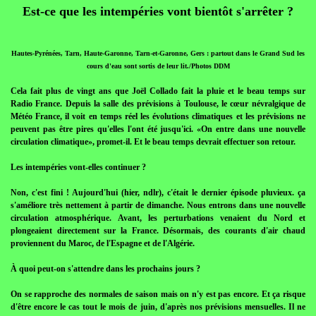
Est-ce que les intempéries vont bientôt s'arrêter ?
Hautes-Pyrénées, Tarn, Haute-Garonne, Tarn-et-Garonne, Gers : partout dans le Grand Sud les
cours d'eau sont sortis de leur lit./Photos DDM
Cela fait plus de vingt ans que Joël Collado fait la pluie et le beau temps sur
Radio France. Depuis la salle des prévisions à Toulouse, le cœur névralgique de
Météo France, il voit en temps réel les évolutions climatiques et les prévisions ne
peuvent pas être pires qu'elles l'ont été jusqu'ici. «On entre dans une nouvelle
circulation climatique», promet-il. Et le beau temps devrait effectuer son retour.
Les intempéries vont-elles continuer ?
Non, c'est fini ! Aujourd'hui (hier, ndlr), c'était le dernier épisode pluvieux. ça
s'améliore très nettement à partir de dimanche. Nous entrons dans une nouvelle
circulation atmosphérique. Avant, les perturbations venaient du Nord et
plongeaient directement sur la France. Désormais, des courants d'air chaud
proviennent du Maroc, de l'Espagne et de l'Algérie.
À quoi peut-on s'attendre dans les prochains jours ?
On se rapproche des normales de saison mais on n'y est pas encore. Et ça risque
d'être encore le cas tout le mois de juin, d'après nos prévisions mensuelles. Il ne