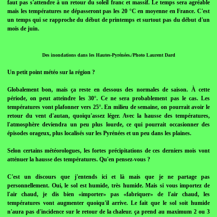
faut pas s'attendre à un retour du soleil franc et massif. Le temps sera agréable
mais les températures ne dépasseront pas les 20 °C en moyenne en France. C'est
un temps qui se rapproche du début de printemps et surtout pas du début d'un
mois de juin.
Des inondations dans les Hautes-Pyrénées./Photo Laurent Dard
Un petit point météo sur la région ?
Globalement bon, mais ça reste en dessous des normales de saison. À cette
période, on peut atteindre les 30°. Ce ne sera probablement pas le cas. Les
températures vont plafonner vers 25°. En milieu de semaine, on pourrait avoir le
retour du vent d'autan, quoiqu'assez léger. Avec la hausse des températures,
l'atmosphère deviendra un peu plus lourde, ce qui pourrait occasionner des
épisodes orageux, plus localisés sur les Pyrénées et un peu dans les plaines.
Selon certains météorologues, les fortes précipitations de ces derniers mois vont
atténuer la hausse des températures. Qu'en pensez-vous ?
C'est un discours que j'entends ici et là mais que je ne partage pas
personnellement. Oui, le sol est humide, très humide. Mais si vous importez de
l'air chaud, je dis bien «importer» pas «fabriquer» de l'air chaud, les
températures vont augmenter quoiqu'il arrive. Le fait que le sol soit humide
n'aura pas d'incidence sur le retour de la chaleur. ça prend au maximum 2 ou 3