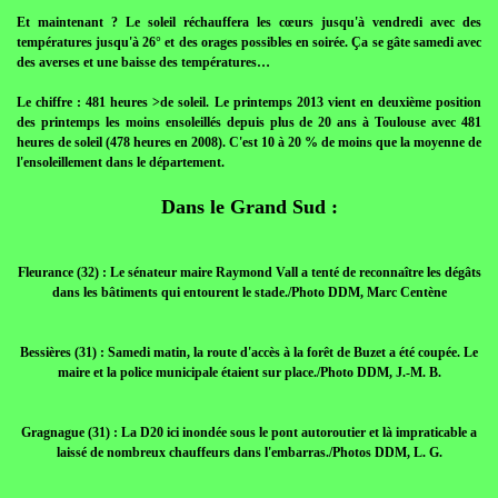
Et maintenant ? Le soleil réchauffera les cœurs jusqu'à vendredi avec des
températures jusqu'à 26° et des orages possibles en soirée. Ça se gâte samedi avec
des averses et une baisse des températures…
Le chiffre : 481 heures >de soleil. Le printemps 2013 vient en deuxième position
des printemps les moins ensoleillés depuis plus de 20 ans à Toulouse avec 481
heures de soleil (478 heures en 2008). C'est 10 à 20 % de moins que la moyenne de
l'ensoleillement dans le département.
Dans le Grand Sud :
Fleurance (32) : Le sénateur maire Raymond Vall a tenté de reconnaître les dégâts
dans les bâtiments qui entourent le stade./Photo DDM, Marc Centène
Bessières (31) : Samedi matin, la route d'accès à la forêt de Buzet a été coupée. Le
maire et la police municipale étaient sur place./Photo DDM, J.-M. B.
Gragnague (31) : La D20 ici inondée sous le pont autoroutier et là impraticable a
laissé de nombreux chauffeurs dans l'embarras./Photos DDM, L. G.