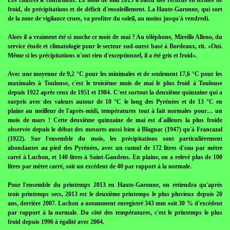
Les chiffres le confirment. Le mois de mai 2013 a battu des records en termes de
froid, de précipitations et de déficit d'ensoleillement. La Haute-Garonne, qui sort
de la zone de vigilance crues, va profiter du soleil, au moins jusqu'à vendredi.
Alors il a vraiment été si moche ce mois de mai ? Au téléphone, Mireille Alleno, du
service étude et climatologie pour le secteur sud-ouest basé à Bordeaux, rit. «Oui.
Même si les précipitations n'ont rien d'exceptionnel, il a été gris et froid».
Avec une moyenne de 9,2 °C pour les minimales et de seulement 17,6 °C pour les
maximales à Toulouse, c'est le troisième mois de mai le plus froid à Toulouse
depuis 1922 après ceux de 1951 et 1984. C'est surtout la deuxième quinzaine qui a
surpris avec des valeurs autour de 10 °C le long des Pyrénées et de 13 °C en
plaine au meilleur de l'après-midi, températures tout à fait normales pour… un
mois de mars ! Cette deuxième quinzaine de mai est d'ailleurs la plus froide
observée depuis le début des mesures aussi bien à Blagnac (1947) qu'à Francazal
(1922). Sur l'ensemble du mois, les précipitations sont particulièrement
abondantes au pied des Pyrénées, avec un cumul de 172 litres d'eau par mètre
carré à Luchon, et 140 litres à Saint-Gaudens. En plaine, on a relevé plus de 100
litres par mètre carré, soit un excédent de 40 par rapport à la normale.
Pour l'ensemble du printemps 2013 en Haute-Garonne, on retiendra qu'après
trois printemps secs, 2013 est le deuxième printemps le plus pluvieux depuis 20
ans, derrière 2007. Luchon a notamment enregistré 343 mm soit 30 % d'excédent
par rapport à la normale. Du côté des températures, c'est le printemps le plus
froid depuis 1996 à égalité avec 2004.