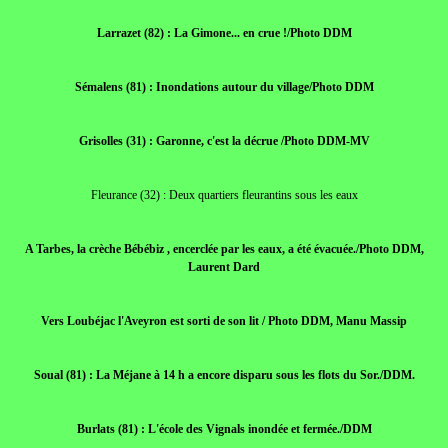
Larrazet (82) : La Gimone... en crue !/Photo DDM
Sémalens (81) : Inondations autour du village/Photo DDM
Grisolles (31) : Garonne, c'est la décrue /Photo DDM-MV
Fleurance (32) : Deux quartiers fleurantins sous les eaux
A Tarbes, la crèche Bébébiz , encerclée par les eaux, a été évacuée./Photo DDM,
Laurent Dard
Vers Loubéjac l'Aveyron est sorti de son lit / Photo DDM, Manu Massip
Soual (81) : La Méjane à 14 h a encore disparu sous les flots du Sor./DDM.
Burlats (81) : L'école des Vignals inondée et fermée./DDM