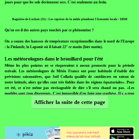
jours pour que les sols deviennent secs. C'est seulement un frein.
Bagnères-de-Luchon (31) : Les caprices de la météo plombent l'économie locale / DDM
Qu'en est-il des autres pays touchés par ce phénomène ?
On a connu des hausses de température exceptionnelles dans le nord de l'Europe
: la Finlande, la Laponie où il faisait 22° ce matin (hier matin).
Les météorologues dans le brouillard pour l'été
Même les plus pointus ne se risqueraient à aucun pronostic pour la période
estivale. Les météorologues de Météo France ont pour habitude d'établir des
prévisions saisonnières, que Joël Collado qualifie de «médiocres en raison de
notre latitude, alors qu'elles sont très fiables dans les régions équatoriales». Pour
cet été, ce n'est même pas envisageable de dire s'il sera chaud ou pas. «Les
modèles sont trop divergents. C'est impossible d'en faire une synthèse. Il y a trop
de dispersion. Certains modèles diront qu'il sera chaud, d'autres l'inverse. Nous
Afficher la suite de cette page
n'avons pas de signal cohérent.» Reste à espérer le retour des beaux jours.
Publié le 01/06/2013 à 06:48 | J.-M.G
La lente montée des eaux inonde l'ouest de Castres