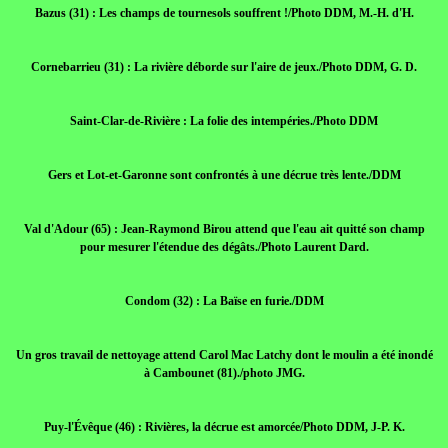
Bazus (31) : Les champs de tournesols souffrent !/Photo DDM, M.-H. d'H.
Cornebarrieu (31) : La rivière déborde sur l'aire de jeux./Photo DDM, G. D.
Saint-Clar-de-Rivière : La folie des intempéries./Photo DDM
Gers et Lot-et-Garonne sont confrontés à une décrue très lente./DDM
Val d'Adour (65) : Jean-Raymond Birou attend que l'eau ait quitté son champ
pour mesurer l'étendue des dégâts./Photo Laurent Dard.
Condom (32) : La Baïse en furie./DDM
Un gros travail de nettoyage attend Carol Mac Latchy dont le moulin a été inondé
à Cambounet (81)./photo JMG.
Puy-l'Évêque (46) : Rivières, la décrue est amorcée/Photo DDM, J-P. K.