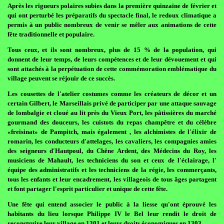
Après les rigueurs polaires subies dans la première quinzaine de février et
qui ont perturbé les préparatifs du spectacle final, le redoux climatique a
permis à un public nombreux de venir se mêler aux animations de cette
fête traditionnelle et populaire.
Tous ceux, et ils sont nombreux, plus de 15 % de la population, qui
donnent de leur temps, de leurs compétences et de leur dévouement et qui
sont attachés à la perpétuation de cette commémoration emblématique du
village peuvent se réjouir de ce succès.
Les cousettes de l'atelier costumes comme les créateurs de décor et un
certain Gilbert, le Marseillais privé de participer par une attaque sauvage
de lombalgie et cloué au lit près du Vieux Port, les pâtissières du marché
gourmand des douceurs, les cuistots du repas champêtre et du célèbre
«freisinat» de Pampitch, mais également , les alchimistes de l'élixir de
romarin, les conducteurs d'attelages, les cavaliers, les compagnies amies
des seigneurs d'Hautpoul, du Chêne Ardent, des Médecins du Roy, les
musiciens de Mahault, les techniciens du son et ceux de l'éclairage, l'
équipe des administratifs et les techniciens de la régie, les commerçants,
tous les enfants et leur encadrement, les villageois de tous âges partagent
et font partager l'esprit particulier et unique de cette fête.
Une fête qui entend associer le public à la liesse qu'ont éprouvé les
habitants du lieu lorsque Philippe IV le Bel leur rendit le droit de
reconstruire leur village en 1301 et leurs droits économiques en 1303.