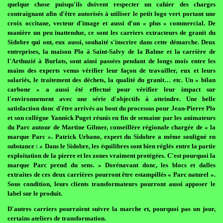
quelque chose puisqu'ils doivent respecter un cahier des charges
contraignant afin d'être autorisés à utiliser le petit logo vert portant une
croix occitane, vecteur d'image et aussi d'un « plus » commercial. De
manière un peu inattendue, ce sont les carriers extracteurs de granit du
Sidobre qui ont, eux aussi, souhaité s'inscrire dans cette démarche. Deux
entreprises, la maison Plo à Saint-Salvy de la Balme et la carrière de
l'Arthuzié à Burlats, sont ainsi passées pendant de longs mois entre les
mains des experts venus vérifier leur façon de travailler, eux et leurs
salariés, le traitement des déchets, la qualité du granit… etc. Un « bilan
carbone » a aussi été effectué pour vérifier leur impact sur
l'environnement avec une série d'objectifs à atteindre. Une belle
satisfaction donc d'être arrivés au bout du processus pour Jean-Pierre Plo
et son collègue Yannick Puget réunis en fin de semaine par les animateurs
du Parc autour de Martine Gilmer, conseillère régionale chargée de « la
marque Parc ». Patrick Urbano, expert du Sidobre a même souligné en
substance : « Dans le Sidobre, les équilibres sont bien réglés entre la partie
exploitation de la pierre et les zones vraiment protégées. C'est pourquoi la
marque Parc prend du sens. » Dorénavant donc, les blocs et dalles
extraites de ces deux carrières pourront être estampillés « Parc naturel ».
Sous condition, leurs clients transformateurs pourront aussi apposer le
label sur le produit.
D'autres carriers pourraient suivre la marche et, pourquoi pas un jour,
certains ateliers de transformation.