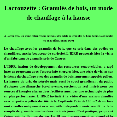
Lacrouzette : Granulés de bois, un mode
de chauffage à la hausse
A Lacrouzette, un jeune entrepreneur fabrique des pelets ou granulés de bois destinés aux poêles
ou chaudières./photo DDM
Le chauffage avec les granulés de bois, que ce soit dans des poêles ou
chaudières, suscite beaucoup de curiosité. L'IDRR proposait hier la visite
d'un fabricant de granulés près de Castres.
L'IDRR, institut de développement des ressources renouvelables, a tapé
juste en proposant avec l'espace info énergies hier, une série de visites sur
le thème du chauffage avec des granulés de bois, autrement appelés pellets.
La hausse du prix du pétrole mais aussi le souci grandissant du public
d'adopter une démarche éco-citoyenne, suscitent un réel intérêt pour ces
sources d'énergies alternatives facilitées aussi par une technologie de plus
en plus performante. L'IDRR invitait à la visite d'une maison chauffée
avec un poêle à pellets du côté de la Capélanié. Près de 100 m2 de surface
sont chauffés uniquement avec un poêle indépendant mais ventilé : « Je le
remplis de granulés tous les deux ou trois jours. C'est pratique, propre et
j'aime voir la flamme du feu. En 10 mn, l'appartement est chaud et la