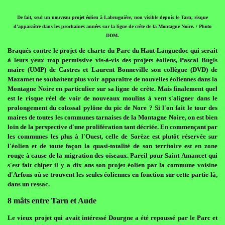
De fait, seul un nouveau projet éolien à Labruguière, non visible depuis le Tarn, risque
d'apparaître dans les prochaines années sur la ligne de crête de la Montagne Noire. / Photo
DDM.
Braqués contre le projet de charte du Parc du Haut-Languedoc qui serait
à leurs yeux trop permissive vis-à-vis des projets éoliens, Pascal Bugis
maire (UMP) de Castres et Laurent Bonneville son collègue (DVD) de
Mazamet ne souhaitent plus voir apparaître de nouvelles éoliennes dans la
Montagne Noire en particulier sur sa ligne de crête. Mais finalement quel
est le risque réel de voir de nouveaux moulins à vent s'aligner dans le
prolongement du colossal pylône du pic de Nore ? Si l'on fait le tour des
maires de toutes les communes tarnaises de la Montagne Noire, on est bien
loin de la perspective d'une prolifération tant décriée. En commençant par
les communes les plus à l'Ouest, celle de Sorèze est plutôt réservée sur
l'éolien et de toute façon la quasi-totalité de son territoire est en zone
rouge à cause de la migration des oiseaux. Pareil pour Saint-Amancet qui
s'est fait chiper il y a dix ans son projet éolien par la commune voisine
d'Arfons où se trouvent les seules éoliennes en fonction sur cette partie-là,
dans un ressac.
8 mâts entre Tarn et Aude
Le vieux projet qui avait intéressé Dourgne a été repoussé par le Parc et