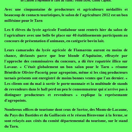
.
de Lautrec a représenté le Tarn au Salon./ Photo DDM, Ginou Capelle
Avec une cinquantaine de producteurs et agriculteurs médaillés et
beaucoup de contacts touristiques, le salon de l'agriculture 2012 est un bon
millésime pour le Tarn
Les 6 élèves du lycée agricole Fontlabour sont rentrés hier du salon de
l'agriculture avec une belle 6e place sur 40 établissements participants au
concours de présentation d'animaux, en catégorie bovin lait.
Leurs camarades du lycée agricole de Flamarens auront eu moins de
chance, déclassés parce que leur blonde d'Aquitaine, effrayée par
l'approche des commissaires du concours, a dû être rapatriée illico sur
Lavaur. « C'était globalement un bon salon pour le Tarn » résume
Bénédicte Olivier-Pacorig pour agropoints, même si les cinq producteurs
tarnais présents ont enregistré de moins bonnes ventes que l'an dernier. «
Les clients ont du mal à sortir le porte-monnaie et la multitude de stands
de revendeurs dans le hall perd un peu le consommateur qui n'arrive pas à
distinguer producteurs et revendeurs » explique la représentante
d'agropoints.
Nombreux offices de tourisme dont ceux de Sorèze, des Monts-de-Lacaune,
du Pays des Bastides et du Gaillacois et le réseau Bienvenue à la ferme, se
sont relayés aux côtés du comité départemental du tourisme, sur le stand
du Tarn.