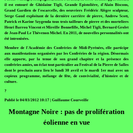
il est entouré de Ghislaine Tigli, Grande Epistolière, d'Alain Biscons,
Grand Gardien de l'escarcelle, des oeuvriers Frédéric Alègre sculpteur,
Serge Gaud exploitant de la dernière carrière de pierre, Andrew Scott,
Patrick et Karine Szygenda tous trois tailleurs de pierre et des morteliers
Henri Barrou Vincent et Mireille Bonnefille, Michel Tigli, Bernard Grolet
de Jean-Paul Le Thèvenon Michel. En 2011, de nouvelles personnalités ont
été intronisées.
Membre de l'Académie des Confréries de Midi-Pyrénées, elle participe
aux manifestations organisées par les Confréries de la région. Désormais
elle apporte, par la tenue de son grand chapitre et la présence des
confréries amies, un éclat tout particulier au Festival de la Pierre de Salles
dont le prochain aura lieu le lundi 30 avril et le mardi 1er mai avec un
copieux programme, mélange de fête, de convivialité, d'histoire et de
culture.
?
Publié le 04/03/2012 10:17 | Guillaume Courveille
Montagne Noire : pas de prolifération
éolienne en vue