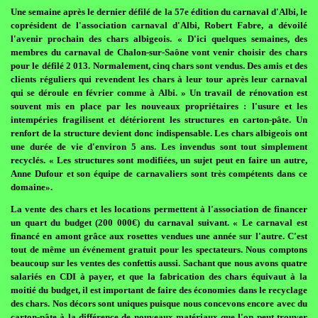
Une semaine après le dernier défilé de la 57e édition du carnaval d'Albi, le
coprésident de l'association carnaval d'Albi, Robert Fabre, a dévoilé
l'avenir prochain des chars albigeois. « D'ici quelques semaines, des
membres du carnaval de Chalon-sur-Saône vont venir choisir des chars
pour le défilé 2 013. Normalement, cinq chars sont vendus. Des amis et des
clients réguliers qui revendent les chars à leur tour après leur carnaval
qui se déroule en février comme à Albi. » Un travail de rénovation est
souvent mis en place par les nouveaux propriétaires : l'usure et les
intempéries fragilisent et détériorent les structures en carton-pâte. Un
renfort de la structure devient donc indispensable. Les chars albigeois ont
une durée de vie d'environ 5 ans. Les invendus sont tout simplement
recyclés. « Les structures sont modifiées, un sujet peut en faire un autre,
Anne Dufour et son équipe de carnavaliers sont très compétents dans ce
domaine».
La vente des chars et les locations permettent à l'association de financer
un quart du budget (200 000€) du carnaval suivant. « Le carnaval est
financé en amont grâce aux rosettes vendues une année sur l'autre. C'est
tout de même un événement gratuit pour les spectateurs. Nous comptons
beaucoup sur les ventes des confettis aussi. Sachant que nous avons quatre
salariés en CDI à payer, et que la fabrication des chars équivaut à la
moitié du budget, il est important de faire des économies dans le recyclage
des chars. Nos décors sont uniques puisque nous concevons encore avec du
carton-pâte à la différence de nouveaux matériaux que l'on peut trouver