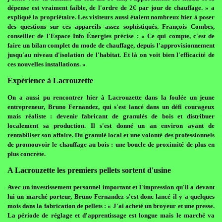
dépense est vraiment faible, de l'ordre de 2€ par jour de chauffage. » a
expliqué la propriétaire. Les visiteurs aussi étaient nombreux hier à poser
des questions sur ces appareils assez sophistiqués. François Combes,
conseiller de l'Espace Info Énergies précise : « Ce qui compte, c'est de
faire un bilan complet du mode de chauffage, depuis l'approvisionnement
jusqu'au niveau d'isolation de l'habitat. Et là on voit bien l'efficacité de
ces nouvelles installations. »
Expérience à Lacrouzette
On a aussi pu rencontrer hier à Lacrouzette dans la foulée un jeune
entrepreneur, Bruno Fernandez, qui s'est lancé dans un défi courageux
mais réaliste : devenir fabricant de granulés de bois et distribuer
localement sa production. Il s'est donné un an environ avant de
rentabiliser son affaire. Du granulé local et une volonté des professionnels
de promouvoir le chauffage au bois : une boucle de proximité de plus en
plus concrète.
A Lacrouzette les premiers pellets sortent d'usine
Avec un investissement personnel important et l'impression qu'il a devant
lui un marché porteur, Bruno Fernandez s'est donc lancé il y a quelques
mois dans la fabrication de pellets : « J'ai acheté un broyeur et une presse.
La période de réglage et d'apprentissage est longue mais le marché va