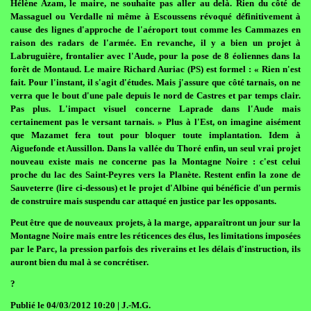
Hélène Azam, le maire, ne souhaite pas aller au delà. Rien du côté de
Massaguel ou Verdalle ni même à Escoussens révoqué définitivement à
cause des lignes d'approche de l'aéroport tout comme les Cammazes en
raison des radars de l'armée. En revanche, il y a bien un projet à
Labruguière, frontalier avec l'Aude, pour la pose de 8 éoliennes dans la
forêt de Montaud. Le maire Richard Auriac (PS) est formel : « Rien n'est
fait. Pour l'instant, il s'agit d'études. Mais j'assure que côté tarnais, on ne
verra que le bout d'une pale depuis le nord de Castres et par temps clair.
Pas plus. L'impact visuel concerne Laprade dans l'Aude mais
certainement pas le versant tarnais. » Plus à l'Est, on imagine aisément
que Mazamet fera tout pour bloquer toute implantation. Idem à
Aiguefonde et Aussillon. Dans la vallée du Thoré enfin, un seul vrai projet
nouveau existe mais ne concerne pas la Montagne Noire : c'est celui
proche du lac des Saint-Peyres vers la Planète. Restent enfin la zone de
Sauveterre (lire ci-dessous) et le projet d'Albine qui bénéficie d'un permis
de construire mais suspendu car attaqué en justice par les opposants.
Peut être que de nouveaux projets, à la marge, apparaîtront un jour sur la
Montagne Noire mais entre les réticences des élus, les limitations imposées
par le Parc, la pression parfois des riverains et les délais d'instruction, ils
auront bien du mal à se concrétiser.
?
Publié le 04/03/2012 10:20 | J.-M.G.