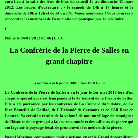
aura lieu à la salle des fêtes de Fiac du samedi 10 au dimanche 11 mars
2012. Les heures d'ouverture : - le samedi de 14h à 17 heures et le
dimanche de 10h à 12h et de 14h à 17h. Venez nombreux ! Vous pourrez y
rencontrer les membres de l'association et pourquoi pas, la rejoindre.
?
Publié le 04/03/2012 03:46 | E.J.C.
La Confrérie de la Pierre de Salles en
grand chapitre
La confrérie a vu le jour en 2010. / Photo DDM E.-J.C.
La Confrérie de la Pierre de Salles a vu le jour le 1er mai 2010 lors d'un
chapitre spécial qui s'est tenu pendant le 4e festival de la Pierre de Salles.
Elle a été parrainée par les confréries de La Cunhere du Sidobre, de La
Dive Bouteille de Gaillac, de L'Echaudé de Carmaux et de l'Ail Rose de
Lautrec. Sa création résulte de la volonté de tout un village de témoigner
de l'histoire de ce grès qui a fait sa renommée et des tailleurs de pierre qui
ont façonné le paysage local, de promouvoir les métiers de la pierre.
Pascal Waringo, compagnon, maître artisan, en est le Grand Appareilleur;