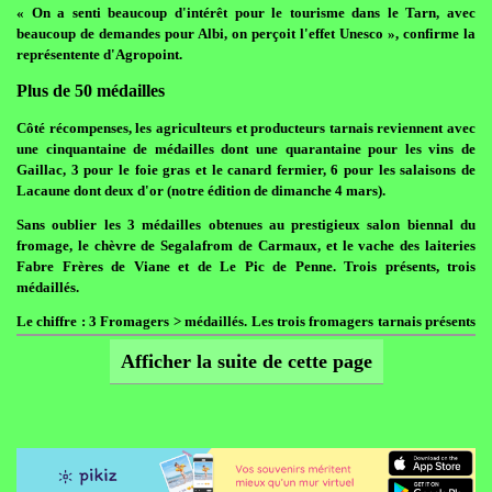
« On a senti beaucoup d'intérêt pour le tourisme dans le Tarn, avec
beaucoup de demandes pour Albi, on perçoit l'effet Unesco », confirme la
représentente d'Agropoint.
Plus de 50 médailles
Côté récompenses, les agriculteurs et producteurs tarnais reviennent avec
une cinquantaine de médailles dont une quarantaine pour les vins de
Gaillac, 3 pour le foie gras et le canard fermier, 6 pour les salaisons de
Lacaune dont deux d'or (notre édition de dimanche 4 mars).
Sans oublier les 3 médailles obtenues au prestigieux salon biennal du
fromage, le chèvre de Segalafrom de Carmaux, et le vache des laiteries
Fabre Frères de Viane et de Le Pic de Penne. Trois présents, trois
médaillés.
Le chiffre : 3 Fromagers > médaillés. Les trois fromagers tarnais présents
au salon sont repartis médaillés du prestigieux salon du fromage.
Afficher la suite de cette page
?
Publié le 06/03/2012 09:37 | Nicolas Laurier.
Réalmont : Le village va fêter ses 740