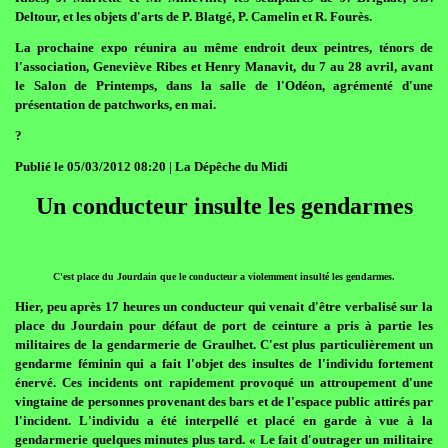
Deltour, et les objets d'arts de P. Blatgé, P. Camelin et R. Fourès.
La prochaine expo réunira au même endroit deux peintres, ténors de
l'association, Geneviève Ribes et Henry Manavit, du 7 au 28 avril, avant
le Salon de Printemps, dans la salle de l'Odéon, agrémenté d'une
présentation de patchworks, en mai.
?
Publié le 05/03/2012 08:20 | La Dépêche du Midi
Un conducteur insulte les gendarmes
C'est place du Jourdain que le conducteur a violemment insulté les gendarmes.
Hier, peu après 17 heures un conducteur qui venait d'être verbalisé sur la
place du Jourdain pour défaut de port de ceinture a pris à partie les
militaires de la gendarmerie de Graulhet. C'est plus particulièrement un
gendarme féminin qui a fait l'objet des insultes de l'individu fortement
énervé. Ces incidents ont rapidement provoqué un attroupement d'une
vingtaine de personnes provenant des bars et de l'espace public attirés par
l'incident. L'individu a été interpellé et placé en garde à vue à la
gendarmerie quelques minutes plus tard. « Le fait d'outrager un militaire