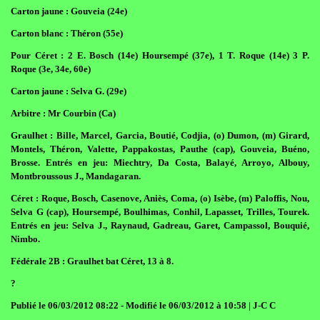
Carton jaune : Gouveia (24e)
Carton blanc : Théron (55e)
Pour Céret : 2 E. Bosch (14e) Hoursempé (37e), 1 T. Roque (14e) 3 P.
Roque (3e, 34e, 60e)
Carton jaune : Selva G. (29e)
Arbitre : Mr Courbin (Ca)
Graulhet : Bille, Marcel, Garcia, Boutié, Codjia, (o) Dumon, (m) Girard,
Montels, Théron, Valette, Pappakostas, Pauthe (cap), Gouveia, Buéno,
Brosse. Entrés en jeu: Miechtry, Da Costa, Balayé, Arroyo, Albouy,
Montbroussous J., Mandagaran.
Céret : Roque, Bosch, Casenove, Aniès, Coma, (o) Isèbe, (m) Paloffis, Nou,
Selva G (cap), Hoursempé, Boulhimas, Conhil, Lapasset, Trilles, Tourek.
Entrés en jeu: Selva J., Raynaud, Gadreau, Garet, Campassol, Bouquié,
Nimbo.
Fédérale 2B : Graulhet bat Céret, 13 à 8.
?
Publié le 06/03/2012 08:22 - Modifié le 06/03/2012 à 10:58 | J-C C