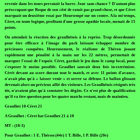
revenir dans les tours percutait la barre. Jour sans chance ? D'autant plus
préoccupant que Roque de son côté de ratait pas grand-chose, et que Céret
marquait un deuxième essai par Hoursempé sur un contre. A la mi-temps,
Céret, en toute logique, profitant d'une grosse apathie locale, menait de 15
points.
On attendait la réaction des graulhétois à la reprise. Trop désordonnée
pour être efficace à l'image du pack laissant échapper nombre de
précieuses conquêtes. Heureusement, le réalisme de Théron jouant
rapidement une pénalité à la main sur les 22 mètres, permettait de
marquer l'essai de l'espoir. Céret, gardait le jeu dans le camp local, pour
s'exposer le moins possible. Graulhet sauvait deux fois in-extrémiste.
Cérét devant au score durant tout le match, et avec 11 points d'avance,
n'avait plus qu'à « laisser venir » et serrer sa défense. Le ballon glissant
devenait alors un précieux allié des visiteurs. Les Graulhétois résignés très
tôt, n'avaient plus qu'à constater les dégâts. Ce n'est plus de qualification
qu'il va être question pour les quatre matchs restant, mais de maintien.
Graulhet 10-Céret 21
A Graulhet : Céret bat Graulhet 21 à 10
MT : (18-3)
Pour Graulhet : 1 E. Théron (44e) 1 T. Bille, 1 P. Bille (20e)