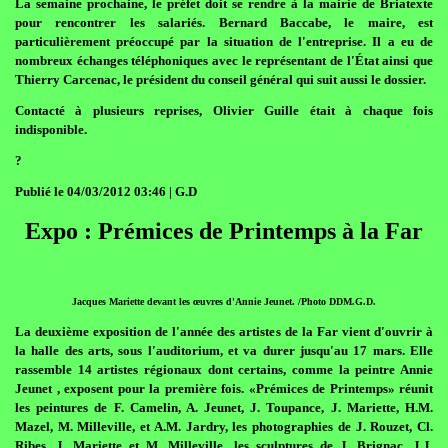
La semaine prochaine, le préfet doit se rendre à la mairie de Briatexte
pour rencontrer les salariés. Bernard Baccabe, le maire, est
particulièrement préoccupé par la situation de l'entreprise. Il a eu de
nombreux échanges téléphoniques avec le représentant de l'État ainsi que
Thierry Carcenac, le président du conseil général qui suit aussi le dossier.
Contacté à plusieurs reprises, Olivier Guille était à chaque fois
indisponible.
?
Publié le 04/03/2012 03:46 | G.D
Expo : Prémices de Printemps à la Far
Jacques Mariette devant les œuvres d'Annie Jeunet. /Photo DDM.G.D.
La deuxième exposition de l'année des artistes de la Far vient d'ouvrir à
la halle des arts, sous l'auditorium, et va durer jusqu'au 17 mars. Elle
rassemble 14 artistes régionaux dont certains, comme la peintre Annie
Jeunet , exposent pour la première fois. «Prémices de Printemps» réunit
les peintures de F. Camelin, A. Jeunet, J. Toupance, J. Mariette, H.M.
Mazel, M. Milleville, et A.M. Jardry, les photographies de J. Rouzet, Cl.
Ribes, J. Mariette et M. Milleville, les sculptures de J. Brignac, J.J.