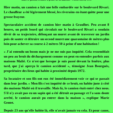
Hier matin, un camion a fait une folle embardée sur le boulevard Rivari.
Le chauffeur a été légèrement blessé, les riverains en étant quitte pour une
grosse frayeur.
Spectaculaire accident de camion hier matin à Graulhet. Peu avant 8
heures, un poids lourd qui circulait sur le boulevard Rivari a soudain
dévié de sa trajectoire, défonçant un muret avant de traverser un jardin
puis de sauter et détruire un second muret une quarantaine de mètres plus
loin pour achever sa course à 2 mètres 50 à peine d'une habitation !
« J'ai entendu un boom mais je ne me suis pas inquiété. Cela ressemblait
un peu au bruit du déchargement comme on peut en entendre parfois aux
maisons Malié. Ce n'est que lorsque je suis passé devant la fenêtre, plus
tard, que j'ai aperçu le camion accidenté », témoigne Jean Bourguès,
propriétaire des lieux qui habite à proximité depuis 1972.
Sa locataire et son fils ont eux été immédiatement voir ce qui se passait
dans leur jardin. « Mon fils s'est inquiété de ce bruit, on habite juste à côté
des maisons Malié où il travaille. Mais là, le camion était entré chez nous.
S'il n'y avait pas eu un sapin qui a été détruit au passage et l'a sans doute
arrêté, le camion aurait pu entrer dans la maison », explique Marie
Gentet.
Depuis 23 ans qu'elle habite là, elle n'avait jamais vu cela. Et pour cause,