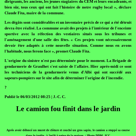
dirigeants, les anciens, les jeunes stagiaires du CEM et leurs encadrants, et
bien sûr, tous ceux qui ont fait l'histoire de notre rugby local », déclare
Claude Fita, maire de la commune.
Les dégâts sont considérables et un inventaire précis de ce qui a été détruit
devra être réalisé. La commune avait des projets à l'intérieur de l'enceinte
sportive avec la réfection des vestiaires situés sous les tribunes et
l'aménagement d'une salle des fêtes. « Ces projets vont nécessairement
devoir être adaptés à cette nouvelle situation. Comme nous en avons
l'habitude, nous ferons face », promet Claude Fita.
L'origine du sinistre n'est pas déterminée pour le moment. La Brigade de
gendarmerie de Graulhet s'est saisie de l'affaire. Hier après-midi ce sont
les techniciens de la gendarmerie venus d'Albi qui ont succédé aux
sapeurs-pompiers sur le site afin de déterminer l'origine de l'incendie.
?
Publié le 06/03/2012 08:25 | J.-C. C.
Le camion fou finit dans le jardin
Après avoir défoncé un muret de clôture et couché un gros sapin, le camion a stoppé sa course
dans le jardin, à 2m50 à peine de la maison. / Photo DDM, JCC