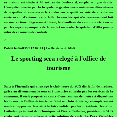
sa maison est située à 40 mètres du boulevard, en pleine ligne droite.
L'enquête ouverte par la brigade de gendarmerie autonome déterminera
dans quelles circonstances le conducteur a quitté sa voie de circulation
route avant d'entamer cette folle chevauchée qui n'a heureusement fait
aucune victime. Légèrement blessé, le chauffeur du camion a été évacué
par les sapeurs-pompiers de Graulhet au centre hospitalier d'Albi pour y
subir des examens de contrôle.
?
Publié le 06/03/2012 09:41 | La Dépêche du Midi
Le sporting sera relogé à l'office de
tourisme
Suite à l'incendie qui a ravagé le club house du SCG dès la fin de matinée,
grâce au dévouement de tous et à une prise en main par les services de la
commune, il était proposé au cours d'une réunion de mettre à disposition
les locaux de l'office de tourisme. Situé non loin du stade, cet emplacement
semblait opportun. Restait à le faire valider par les présidents. Jean-Luc
Cathalau, président de l'Omnisport et Pierre Cathalau, président du SCG
rugby ont de suite adhéré à cette solution de repli. Le Pays Vignobles