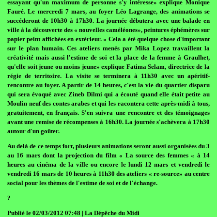
essayant qu'un maximum de personne s'y intéresse» explique Monique
Fauré. Le mercredi 7 mars, au foyer Léo Lagrange, des animations se
succéderont de 10h30 à 17h30. La journée débutera avec une balade en
ville à la découverte des « nouvelles caméléones», peintures éphémères sur
papier peint affichées en extérieur. « Cela a été quelque chose d'important
sur le plan humain. Ces ateliers menés par Mika Lopez travaillent la
créativité mais aussi l'estime de soi et la place de la femme à Graulhet,
qu'elle soit jeune ou moins jeune» explique Fatima Selam, directrice de la
régie de territoire. La visite se terminera à 11h30 avec un apéritif-
rencontre au foyer. A partir de 14 heures, c'est la vie du quartier disparu
qui sera évoqué avec Zineb Dilmi qui a écouté quand elle était petite au
Moulin neuf des contes arabes et qui les racontera cette après-midi à tous,
gratuitement, en français. S'en suivra une rencontre et des témoignages
avant une remise de récompenses à 16h30. La journée s'achèvera à 17h30
autour d'un goûter.
Au delà de ce temps fort, plusieurs animations seront aussi organisées du 3
au 16 mars dont la projection du film « La source des femmes « à 14
heures au cinéma de la ville ou encore le lundi 12 mars et vendredi le
vendredi 16 mars de 10 heures à 11h30 des ateliers « re-source» au centre
social pour les thèmes de l'estime de soi et de l'échange.
?
Publié le 02/03/2012 07:48 | La Dépêche du Midi