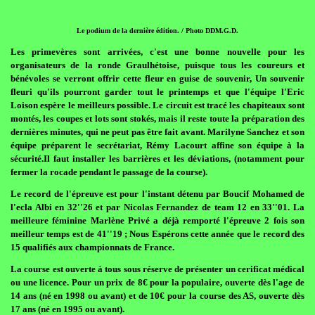
Le podium de la dernière édition. / Photo DDM.G.D.
Les primevères sont arrivées, c'est une bonne nouvelle pour les
organisateurs de la ronde Graulhétoise, puisque tous les coureurs et
bénévoles se verront offrir cette fleur en guise de souvenir, Un souvenir
fleuri qu'ils pourront garder tout le printemps et que l'équipe l'Eric
Loison espère le meilleurs possible. Le circuit est tracé les chapiteaux sont
montés, les coupes et lots sont stokés, mais il reste toute la préparation des
dernières minutes, qui ne peut pas être fait avant. Marilyne Sanchez et son
équipe préparent le secrétariat, Rémy Lacourt affine son équipe à la
sécurité.Il faut installer les barrières et les déviations, (notamment pour
fermer la rocade pendant le passage de la course).
Le record de l'épreuve est pour l'instant détenu par Boucif Mohamed de
l'ecla Albi en 32''26 et par Nicolas Fernandez de team 12 en 33''01. La
meilleure féminine Marlène Privé a déjà remporté l'épreuve 2 fois son
meilleur temps est de 41''19 ; Nous Espérons cette année que le record des
15 qualifiés aux championnats de France.
La course est ouverte à tous sous réserve de présenter un cerificat médical
ou une licence. Pour un prix de 8€ pour la populaire, ouverte dès l'age de
14 ans (né en 1998 ou avant) et de 10€ pour la course des AS, ouverte dès
17 ans (né en 1995 ou avant).