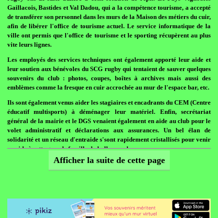
Gaillacois, Bastides et Val Dadou, qui a la compétence tourisme, a accepté
de transférer son personnel dans les murs de la Maison des métiers du cuir,
afin de libérer l'office de tourisme actuel. Le service informatique de la
ville ont permis que l'office de tourisme et le sporting récupèrent au plus
vite leurs lignes.
Les employés des services techniques ont également apporté leur aide et
leur soutien aux bénévoles du SCG rugby qui tentaient de sauver quelques
souvenirs du club : photos, coupes, boîtes à archives mais aussi des
emblèmes comme la fresque en cuir accrochée au mur de l'espace bar, etc.
Ils sont également venus aider les stagiaires et encadrants du CEM (Centre
éducatif multisports) à déménager leur matériel. Enfin, secrétariat
général de la mairie et le DGS venaient également en aide au club pour le
volet administratif et déclarations aux assurances. Un bel élan de
solidarité et un réseau d'entraide s'sont rapidement cristallisés pour venir
en aide à cette grande famille du ballon ovale.
Afficher la suite de cette page
?
Publié le 07/03/2012 08:10 | La Dépêche du Midi
Cyclopède veut être associé au futur
plan de circulation