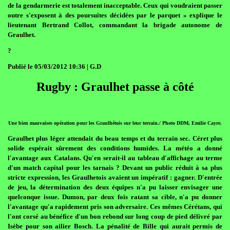
de la gendarmerie est totalement inacceptable. Ceux qui voudraient passer
outre s'exposent à des poursuites décidées par le parquet » explique le
lieutenant Bertrand Collot, commandant la brigade autonome de
Graulhet.
?
Publié le 05/03/2012 10:36 | G.D
Rugby : Graulhet passe à côté
Une bien mauvaises opération pour les Graulhétois sur leur terrain./ Photo DDM, Emilie Cayre.
Graulhet plus léger attendait du beau temps et du terrain sec. Céret plus
solide espérait sûrement des conditions humides. La météo a donné
l'avantage aux Catalans. Qu'en serait-il au tableau d'affichage au terme
d'un match capital pour les tarnais ? Devant un public réduit à sa plus
stricte expression, les Graulhetois avaient un impératif : gagner. D'entrée
de jeu, la détermination des deux équipes n'a pu laisser envisager une
quelconque issue. Dumon, par deux fois ratant sa cible, n'a pu donner
l'avantage qu'a rapidement pris son adversaire. Ces mêmes Cérétans, qui
l'ont corsé au bénéfice d'un bon rebond sur long coup de pied délivré par
Isèbe pour son ailier Bosch. La pénalité de Bille qui aurait permis de