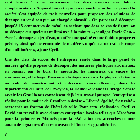
s'est lancés ! » se souviennent les deux associés aux talents
complémentaires. Aujourd'hui cette première machine ne tourne plus et la
société s'est équipée de trois nouvelles pour proposer des solutions de
découpe au jet d'eau pur ou chargé d'abrasif. « On parvient à découper
jusqu'à 15 centimètres de métal, en sachant que dans ce cas de figure, on
ne découpe que quelques millimètres à la minute », souligne David Gau. «
Avec la découpe au jet d'eau, on offre une qualité et une finition propre et
précise, ainsi qu'une économie de matière vu qu'on a un trait de coupe
d'un millimètre », ajoute Cyril.
Une des clefs du succès de l'entreprise réside dans le large panel de
matière qu'elle propose de découper, des matières plastiques aux métaux
en passant par le bois, la moquette, les minéraux ou encore les
élastomères, et le liège. Bien entendu Aquabrasion a la plupart du temps
un rôle de sous-traitant et intervient, essentiellement, dans les
départements du Tarn, de l'Aveyron, la Haute-Garonne et l'Ariège. Sans le
savoir les Graulhétois connaissent déjà leur travail puisque l'entreprise a
réalisé pour la mairie de Graulhet la devise « Liberté, égalité, fraternité »
accrochée au fronton de l'hôtel de ville. Pour cette réalisation, Cyril et
David ont travaillé avec d'autres entreprises locales telles que Mecaform
pour la peinture et Montels pour la réalisation des accroches comme
autant de signatures d'un renouveau de l'industrie graulhétoise.
?