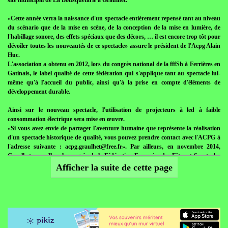
site municipal de La Bousquétarié à Graulhet.
«Cette année verra la naissance d'un spectacle entièrement repensé tant au niveau
du scénario que de la mise en scène, de la conception de la mise en lumière, de
l'habillage sonore, des effets spéciaux que des décors, … il est encore trop tôt pour
dévoiler toutes les nouveautés de ce spectacle» assure le président de l'Acpg Alain
Huc.
L'association a obtenu en 2012, lors du congrès national de la fffSh à Ferrières en
Gatinais, le label qualité de cette fédération qui s'applique tant au spectacle lui-
même qu'à l'accueil du public, ainsi qu'à la prise en compte d'éléments de
développement durable.
Ainsi sur le nouveau spectacle, l'utilisation de projecteurs à led à faible
consommation électrique sera mise en œuvre.
«Si vous avez envie de partager l'aventure humaine que représente la réalisation
d'un spectacle historique de qualité, vous pouvez prendre contact avec l'ACPG à
l'adresse suivante : acpg.graulhet@free.fr». Par ailleurs, en novembre 2014,
Graulhet accueillera le congrès de la Fédération Française des Fêtes et Spectacles
Historiques où sont attendus plus de 300 congressistes de la France entière.
Afficher la suite de cette page
Publié le 08/02/2013 à 08:35 | Richard Bornia
L'eau potable sur la table du conseil municipal