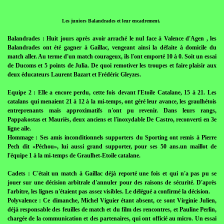
Les juniors Balandrades et leur encadrement.
Balandrades : Huit jours après avoir arraché le nul face à Valence d'Agen , les
Balandrades ont été gagner à Gaillac, vengeant ainsi la défaite à domicile du
match aller. Au terme d'un match courageux, ils l'ont emporté 10 à 0. Soit un essai
de Ducoms et 5 points de Julia. De quoi remotiver les troupes et faire plaisir aux
deux éducateurs Laurent Bazart et Frédéric Gleyzes.
Equipe 2 : Elle a encore perdu, cette fois devant l'Etoile Catalane, 15 à 21. Les
catalans qui menaient 21 à 12 à la mi-temps, ont géré leur avance, les graulhétois
entreprenants mais approximatifs n'ont pu revenir. Dans leurs rangs,
Pappakostas et Mauriès, deux anciens et l'inoxydable De Castro, reconverti en 3e
ligne aile.
Hommage : Ses amis inconditionnels supporters du Sporting ont remis à Pierre
Pech dit «Péchou», lui aussi grand supporter, pour ses 50 ans.un maillot de
l'équipe 1 à la mi-temps de Graulhet-Etoile catalane.
Cadets : C'était un match à Gaillac déjà reporté une fois et qui n'a pas pu se
jouer sur une décision arbitrale d'annuler pour des raisons de sécurité. D'après
l'arbitre, les lignes n'étaient pas assez visibles. Le délégué a confirmé la décision.
Polyvalence : Ce dimanche, Michel Viguier étant absent, ce sont Virginie Julien,
déjà responsable des feuilles de match et du film des rencontres, et Pauline Perlin,
chargée de la communication et des partenaires, qui ont officié au micro. Un essai