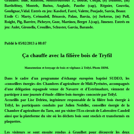
Graulhet: Bille, Khattou, Montbroussous J., Boutié, Codjia, (o) Dumont, (m)
Barthélémy, Montels, Buéno, Anglade, Pauthe (cap), Régnier, Gouvéia,
Goulignac,Vidal. Entrés en jeu: Kasdorf, Farré, Valette, Poujade, Sarcia, Beaur.
Etoile C: Marty, Crémadeil, Bénassis, Palau, Barcia, (o) Jorkeras, (m) Pull,
Roight, Pig, Barrère, Picheyre, Goze, Martinez, Berget J.(cap), Jimenez. Entrés en
jeu: Aulet, Gironella, Crouilles, Schuster, Garcia, Barande.
Publié le 05/02/2013 à 08:07
Ça chauffe avec la filière bois de Tryfil
Manutention et broyage de bois et végétaux à Trifyl./Photo DDM.
Dans le cadre d'un programme d'échange européen baptisé SUDEO, les
«conseillers énergie» des Chambres d'agriculture de Midi-Pyrénées, accompagnés
d'une délégation espagnole venue de Navarre et d'Estrémadure, viennent de
participer à une journée d'étude «filière bois énergie» concoctée par Trifyl.
Accueillis par Lise Delrieu, ingénieure responsable de la filière bois énergie à
Trifyl, les participants conduits par Julien Nedellec, conseiller énergie de la
Chambre d'agriculture du Tarn, ont pu visiter l'Eco-circuit de Labessière-Candeil
ainsi que la plateforme du site où les déchets bois sont stockés et transformés en
plaquettes.
Les visiteurs se sont ensuite rendus à Graulhet pour découvrir les deux