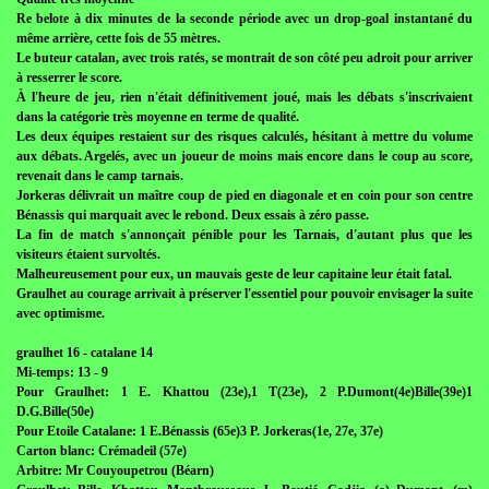
Re belote à dix minutes de la seconde période avec un drop-goal instantané du
même arrière, cette fois de 55 mètres.
Le buteur catalan, avec trois ratés, se montrait de son côté peu adroit pour arriver
à resserrer le score.
À l'heure de jeu, rien n'était définitivement joué, mais les débats s'inscrivaient
dans la catégorie très moyenne en terme de qualité.
Les deux équipes restaient sur des risques calculés, hésitant à mettre du volume
aux débats. Argelés, avec un joueur de moins mais encore dans le coup au score,
revenait dans le camp tarnais.
Jorkeras délivrait un maître coup de pied en diagonale et en coin pour son centre
Bénassis qui marquait avec le rebond. Deux essais à zéro passe.
La fin de match s'annonçait pénible pour les Tarnais, d'autant plus que les
visiteurs étaient survoltés.
Malheureusement pour eux, un mauvais geste de leur capitaine leur était fatal.
Graulhet au courage arrivait à préserver l'essentiel pour pouvoir envisager la suite
avec optimisme.
graulhet 16 - catalane 14
Mi-temps: 13 - 9
Pour Graulhet: 1 E. Khattou (23e),1 T(23e), 2 P.Dumont(4e)Bille(39e)1
D.G.Bille(50e)
Pour Etoile Catalane: 1 E.Bénassis (65e)3 P. Jorkeras(1e, 27e, 37e)
Carton blanc: Crémadeil (57e)
Arbitre: Mr Couyoupetrou (Béarn)