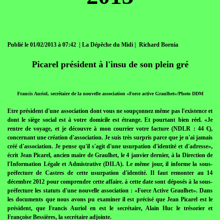
Publié le 01/02/2013 à 07:42 | La Dépêche du Midi | Richard Bornia
Picarel président à l'insu de son plein gré
Francis Auriol, secrétaire de la nouvelle association «Force active Graulhet»/Photo DDM
Etre président d'une association dont vous ne soupçonnez même pas l'existence et
dont le siège social est à votre domicile est étrange. Et pourtant bien réel. «Je
rentre de voyage, et je découvre à mon courrier votre facture (NDLR : 44 €),
concernant une création d'association. Je suis très surpris parce que je n'ai jamais
créé d'association. Je pense qu'il s'agit d'une usurpation d'identité et d'adresse»,
écrit Jean Picarel, ancien maire de Graulhet, le 4 janvier dernier, à la Direction de
l'Information Légale et Admistrative (DILA). Le même jour, il informe la sous-
préfecture de Castres de cette usurpation d'identité. Il faut remonter au 14
décembre 2012 pour comprendre cette affaire. à cette date sont déposés à la sous-
préfecture les statuts d'une nouvelle association : «Force Active Graulhet». Dans
les documents que nous avons pu examiner il est précisé que Jean Picarel est le
président, que Francis Auriol en est le secrétaire, Alain Huc le trésorier et
Françoise Bessières, la secrétaire adjointe.