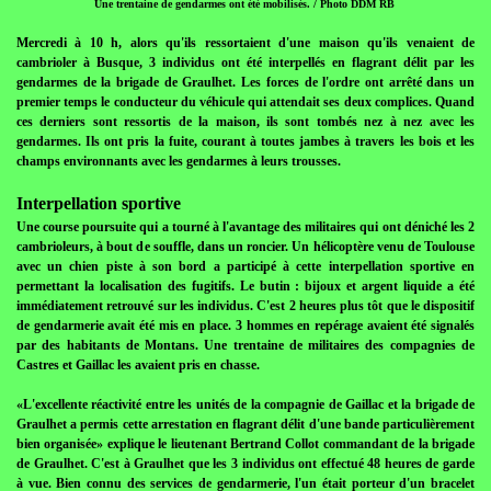
Une trentaine de gendarmes ont été mobilisés. / Photo DDM RB
Mercredi à 10 h, alors qu'ils ressortaient d'une maison qu'ils venaient de
cambrioler à Busque, 3 individus ont été interpellés en flagrant délit par les
gendarmes de la brigade de Graulhet. Les forces de l'ordre ont arrêté dans un
premier temps le conducteur du véhicule qui attendait ses deux complices. Quand
ces derniers sont ressortis de la maison, ils sont tombés nez à nez avec les
gendarmes. Ils ont pris la fuite, courant à toutes jambes à travers les bois et les
champs environnants avec les gendarmes à leurs trousses.
Interpellation sportive
Une course poursuite qui a tourné à l'avantage des militaires qui ont déniché les 2
cambrioleurs, à bout de souffle, dans un roncier. Un hélicoptère venu de Toulouse
avec un chien piste à son bord a participé à cette interpellation sportive en
permettant la localisation des fugitifs. Le butin : bijoux et argent liquide a été
immédiatement retrouvé sur les individus. C'est 2 heures plus tôt que le dispositif
de gendarmerie avait été mis en place. 3 hommes en repérage avaient été signalés
par des habitants de Montans. Une trentaine de militaires des compagnies de
Castres et Gaillac les avaient pris en chasse.
«L'excellente réactivité entre les unités de la compagnie de Gaillac et la brigade de
Graulhet a permis cette arrestation en flagrant délit d'une bande particulièrement
bien organisée» explique le lieutenant Bertrand Collot commandant de la brigade
de Graulhet. C'est à Graulhet que les 3 individus ont effectué 48 heures de garde
à vue. Bien connu des services de gendarmerie, l'un était porteur d'un bracelet