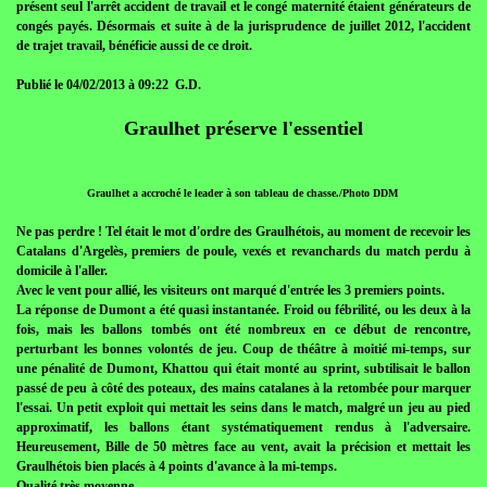
présent seul l'arrêt accident de travail et le congé maternité étaient générateurs de
congés payés. Désormais et suite à de la jurisprudence de juillet 2012, l'accident
de trajet travail, bénéficie aussi de ce droit.
Publié le 04/02/2013 à 09:22 G.D.
Graulhet préserve l'essentiel
Graulhet a accroché le leader à son tableau de chasse./Photo DDM
Ne pas perdre ! Tel était le mot d'ordre des Graulhétois, au moment de recevoir les
Catalans d'Argelès, premiers de poule, vexés et revanchards du match perdu à
domicile à l'aller.
Avec le vent pour allié, les visiteurs ont marqué d'entrée les 3 premiers points.
La réponse de Dumont a été quasi instantanée. Froid ou fébrilité, ou les deux à la
fois, mais les ballons tombés ont été nombreux en ce début de rencontre,
perturbant les bonnes volontés de jeu. Coup de théâtre à moitié mi-temps, sur
une pénalité de Dumont, Khattou qui était monté au sprint, subtilisait le ballon
passé de peu à côté des poteaux, des mains catalanes à la retombée pour marquer
l'essai. Un petit exploit qui mettait les seins dans le match, malgré un jeu au pied
approximatif, les ballons étant systématiquement rendus à l'adversaire.
Heureusement, Bille de 50 mètres face au vent, avait la précision et mettait les
Graulhétois bien placés à 4 points d'avance à la mi-temps.
Qualité très moyenne