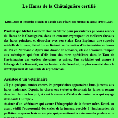
Le Haras de la Châtaignière certifié
Kettel Lucas et le premier poulain de l'année dans l'écurie des juments du haras. /Photo DDM
Pendant que Michel Combette était au Maroc pour présenter les pur-sang arabes
du Haras de la Châtaignière, dans un concours regroupant les meilleurs chevaux
des haras princiers, et décrocher avec son étalon Esta Esplanan une superbe
médaille de bronze, Kettel Lucas finissait sa formation d'inséminatrice au haras
du Pin en Normandie. Après une dizaine de semaines, elle est désormais rompue
aux techniques qui font d'elle l'une des rares spécialistes dans le Tarn de
l'insémination des espèces chevalines et asines. Une spécialité qui assure à
l'élevage de La Roucarié, sur les hauteurs de Graulhet, un plus essentiel dans le
développement de son unité de reproduction.
Assistée d'un vétérinaire
«Il y a quelques années encore, les propriétaires apportaient leurs juments aux
haras nationaux. Depuis, les choses ont évolué et désormais les juments restent
dans leur box ou leur pré, et c'est la semence d'étalon de toutes races qui voyage
dans toute l'Europe.»
Assistée d'un vétérinaire qui assure l'échographie de la future mère, Kettel, en
ayant vérifié l'opportunité des cycles de la jument, procède à l'implantation de
paillettes de sperme frais ou surgelé, qui permettront la naissance du poulain onze