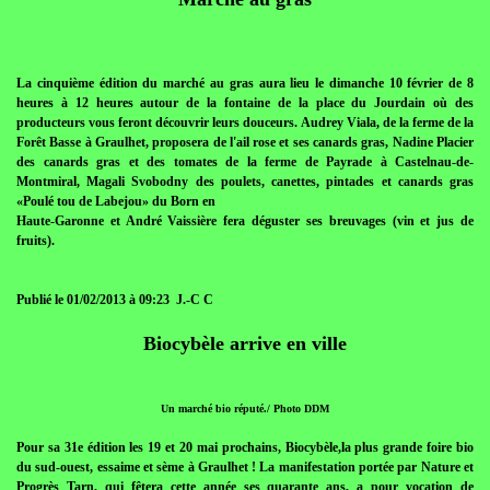
La cinquième édition du marché au gras aura lieu le dimanche 10 février de 8
heures à 12 heures autour de la fontaine de la place du Jourdain où des
producteurs vous feront découvrir leurs douceurs. Audrey Viala, de la ferme de la
Forêt Basse à Graulhet, proposera de l'ail rose et ses canards gras, Nadine Placier
des canards gras et des tomates de la ferme de Payrade à Castelnau-de-
Montmiral, Magali Svobodny des poulets, canettes, pintades et canards gras
«Poulé tou de Labejou» du Born en
Haute-Garonne et André Vaissière fera déguster ses breuvages (vin et jus de
fruits).
Publié le 01/02/2013 à 09:23 J.-C C
Biocybèle arrive en ville
Un marché bio réputé./ Photo DDM
Pour sa 31e édition les 19 et 20 mai prochains, Biocybèle,la plus grande foire bio
du sud-ouest, essaime et sème à Graulhet ! La manifestation portée par Nature et
Progrès Tarn, qui fêtera cette année ses quarante ans, a pour vocation de