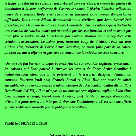
le temps que durent les roses. Francis Auriol, son secrétaire, a envoyé les papiers de
dissolution à la sous-préfecture de Castres le samedi 2 février. L'ancien adjoint au
maire de Françoise Rodet s'est retrouvé en quelques jours devant d'importantes
difficultés. Dans notre édition de vendredi nous révélions que Jean Picarel était
président, sans le savoir de «Force Active Graulhet». Une présidence qui a déclenché
une réaction de l'ancien maire qui ne voulait pas de cette fonction et qui ne tenait pas
nom plus à régler les 44 € réclamés par l'administration pour enregistrer cette
création d'association. Le même jour, nouveau coup de théâtre, c'était au tour
d'Alain Huc, trésorier de Force Active Graulhet, ne nous faire part de sa colère,
puisque lui aussi affirme ne pas être au courant de la création de cette structure.
«Je me suis fait berner», indique Francis Auriol, sans vouloir expliquer précisément
les raisons qui l'ont poussé à envoyer les statuts de Force Active Graulhet à
l'administration alors que ni le président, ni le trésorier désignés n'étaient au
courant. Pourtant jeudi soir, Francis Auriol et Alain Huc ont passé la soirée
ensemble. «Nous avions conseil d'administration de l'Association Culturelle du Pays
Graulhétois (ACPG) . Il ne m'a pas dit un mot sur cette affaire», explique Alain Huc.
Seul politique à réagir, Jean-Claude Amalric, chef de file du groupe d'opposition
«Graulhet pour tous», n'hésite pas à tirer sur l'ambulance : «C'est une tartufferie
qui discrédite une nouvelle fois la politique à Graulhet».
Publié le 01/02/2013 à 03:50
Marché au gras