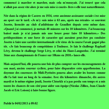
commencé à marcher et marcher, mais cela m'ennuyait. J'ai trouvé que cela
n'allait pas assez vite alors je me suis mise à courir» livre-t-elle tout naturellement.
Née dans la région de Castres en 1934, cette ancienne assistante sociale s'est mise
au sport sur le tard. «Je m'y suis mise à 63 ans, après ma retraite» se souvient
Josette, licenciée au club d'athlétisme de Graulhet depuis cette même date.
«Quand j'ai commencé, je mettais 48 minutes sur les 10 kilomètres. J'ai beaucoup
baissé mais je n'ai jamais mis une heure pour faire 10 kilomètres.» Des
prédispositions et une force de caractère qui auraient peut-être pu conduire
Josette à faire une carrière internationale si le virus de la course l'avait gagné plus
tôt. «Je fais beaucoup de compétitions à Toulouse. Je fais le challenge Raphaël
Lévy, devenu le challenge Serge Lévy, et celui du Haut-Languedoc. J'ai terminé
3ème aux championnats de France sur 10kms en 2010.» lance-elle.
Mais aujourd'hui, elle pourra une fois de plus compter sur les encouragements de
son mari, ancien coureur cycliste, pour faire disparaître cette appréhension. La
doyenne des coureuses de Midi-Pyrénées pourra alors avaler les bornes comme
elle l'a fait tout au long de la semaine. Avec dix kilomètres dimanche, dix autres
mardi et le même régime jeudi, Josette Chtorkh n'a pas perdu son temps et a mis
toutes les chances de son côté pour aider son équipe (Nicolas Zilliox, Jean-Claude
Jacob et Eric Loison) à faire bonne figure.
Publié le 04/02/2013 à 09:02