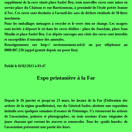
supplément de la cuve située place André Bru, trois nouvelles cuves sont mises en
service place du Château et rue Barricouteau, à proximité de l'école privée Jeanne
d'Arc. Ces cuves sont destinées à l'accueil des sacs de déchets résiduels de 50 litres
maximum.
Pour les emballages ménagers à recycler et le verre rien ne change. Les usagers
sont invités à déposer le tri dans les cuves dédiées : place du Jourdain, place Jean
Moulin et place André Bru. Les dépôts sauvages aux côtés des cuves sont interdits
et susceptibles d'entrainer des amendes.
Renseignements sur http:// environnement.ted.fr ou par téléphoner au
0800.007.236 (appel gratuit depuis un poste fixe).
Publié le 02/02/2013 à 03:47
Expo printanière à la Far
Depuis le 26 janvier et jusqu'au 23 mars, les locaux de la Far (Fédération des
artistes de la région graulhétoise), rue du Général-Sudre, abritent une exposition
intitulée avec quelques semaines d'avance de Printemps. S'y retrouvent les artistes
de l'association, peintres et photographes, en trois sessions d'une vingtaine de
jours chacune qui verront les œuvres se renouveler. Tous les «poids lourds» de
l'association présentent une partie des leurs.