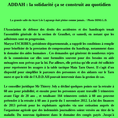
ADDAH : la solidarité ça se construit au quotidien
La grande salle du foyer Léo Lagrange était pleine comme jamais. / Photo DDM.G.D.
l'Association de défense des droits des accidentes et des handicapés tenait
l'assemblée générale de la section de Graulhet, ce samedi, en notant que les
adhérents sont en progression.
Maryse ESCRIBES, présidente départementale, a rappelé les conditions à remplir
pour bénéficier de la prestation de compensation du handicap, notamment dans
le domaine des aides humaines . Ces demandes qui génèrent de nombreux rejets
de la commission car elles sont formulées souvent pour des besoins en aide
ménagères non prévus par la loi. Par ailleurs, elle précisa qu'elle avait été sollicitée
pour représenter les usagers à la table tactique Maia Tarn Ouest. Il s'agit d'un
dispositif pour simplifier le parcours des personnes et des aidants sur le Tarn
ouest et que le rôle de l'A.D.D.AH pouvait intervenir dans la gestion de cas.
Le conseiller juridique Mr Thierry Joly a décliné quelques points sur la retraite à
60 ans pour pénibilité, et ensuite pour les personnes ayant travaillé 5 trimestres
avant l'âge de 20 ans , et totalisant 164 trimestres cotisés à 60 ans peuvent
prétendre à la retraite à 60 ans à partir du 1 novembre 2012. La loi des finances
de 2013 prévoit pour les exploitants agricoles via une cotisation auprès de
l'organisme agricole que des indemnités journalières soient versées au titre de la
maladie. Du nouveau également dans le domaine des congés payés .Jusqu'à