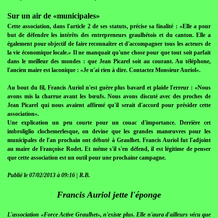
Sur un air de «municipales»
Cette association, dans l'article 2 de ses statuts, précise sa finalité : «Elle a pour
but de défendre les intérêts des entrepreneurs graulhétois et du canton. Elle a
également pour objectif de faire reconnaître et d'accompagner tous les acteurs de
la vie économique locale.» Il ne manquait qu'une chose pour que tout soit parfait
dans le meilleur des mondes : que Jean Picarel soit au courant. Au téléphone,
l'ancien maire est laconique : «Je n'ai rien à dire. Contactez Monsieur Auriol».
Au bout du fil, Francis Auriol n'est guère plus bavard et plaide l'erreur : «Nous
avons mis la charrue avant les bœufs. Nous avons discuté avec des proches de
Jean Picarel qui nous avaient affirmé qu'il serait d'accord pour présider cette
association».
Une explication un peu courte pour un couac d'importance. Derrière cet
imbroliglio clochemerlesque, on devine que les grandes manœuvres pour les
municipales de l'an prochain ont débuté à Graulhet. Francis Auriol fut l'adjoint
au maire de Françoise Rodet. Et même s'il s'en défend, il est légitime de penser
que cette association est un outil pour une prochaine campagne.
Publié le 07/02/2013 à 09:16 | R.B.
Francis Auriol jette l'éponge
L'association «Force Active Graulhet», n'existe plus. Elle n'aura d'ailleurs vécu que