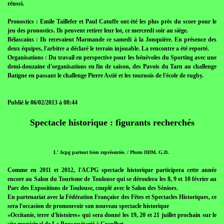
réussi.
Pronostics : Emile Taillefer et Paul Catuffe ont été les plus près du score pour le
jeu des pronostics. Ils peuvent retirer leur lot, ce mercredi soir au siège.
Bélascains : Ils recevaient Marmande ce samedi à la Jonquière. En présence des
deux équipes, l'arbitre a déclaré le terrain injouable. La rencontre a été reporté.
Organisations : Du travail en perspective pour les bénévoles du Sporting avec une
demi-douzaine d'organisations en fin de saison, des Pavois du Tarn au challenge
Batigne en passant le challenge Pierre Astié et les tournois de l'école de rugby.
Publié le 06/02/2013 à 08:44
Spectacle historique : figurants recherchés
L' Acpg partout bien représentée. / Photo DDM. G.D.
Comme en 2011 et 2012, l'ACPG spectacle historique participera cette année
encore au Salon du Tourisme de Toulouse qui se déroulera les 8, 9 et 10 février au
Parc des Expositions de Toulouse, couplé avec le Salon des Séniors.
En partenariat avec la Fédération Française des Fêtes et Spectacles Historiques, ce
sera l'occasion de promouvoir son nouveau spectacle historique
«Occitanie, terre d'histoires» qui sera donné les 19, 20 et 21 juillet prochain sur le