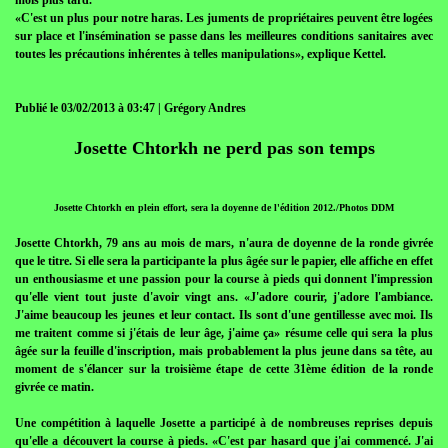
mois plus tard.
«C'est un plus pour notre haras. Les juments de propriétaires peuvent être logées
sur place et l'insémination se passe dans les meilleures conditions sanitaires avec
toutes les précautions inhérentes à telles manipulations», explique Kettel.
Publié le 03/02/2013 à 03:47 | Grégory Andres
Josette Chtorkh ne perd pas son temps
Josette Chtorkh en plein effort, sera la doyenne de l'édition 2012./Photos DDM
Josette Chtorkh, 79 ans au mois de mars, n'aura de doyenne de la ronde givrée
que le titre. Si elle sera la participante la plus âgée sur le papier, elle affiche en effet
un enthousiasme et une passion pour la course à pieds qui donnent l'impression
qu'elle vient tout juste d'avoir vingt ans. «J'adore courir, j'adore l'ambiance.
J'aime beaucoup les jeunes et leur contact. Ils sont d'une gentillesse avec moi. Ils
me traitent comme si j'étais de leur âge, j'aime ça» résume celle qui sera la plus
âgée sur la feuille d'inscription, mais probablement la plus jeune dans sa tête, au
moment de s'élancer sur la troisième étape de cette 31ème édition de la ronde
givrée ce matin.
Une compétition à laquelle Josette a participé à de nombreuses reprises depuis
qu'elle a découvert la course à pieds. «C'est par hasard que j'ai commencé. J'ai