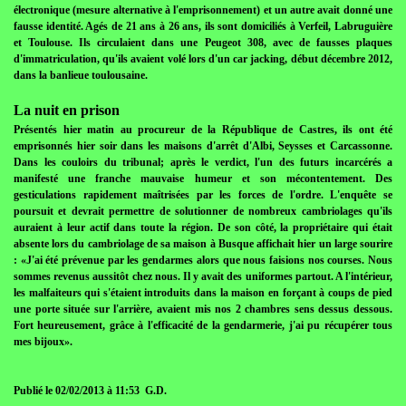
électronique (mesure alternative à l'emprisonnement) et un autre avait donné une
fausse identité. Agés de 21 ans à 26 ans, ils sont domiciliés à Verfeil, Labruguière
et Toulouse. Ils circulaient dans une Peugeot 308, avec de fausses plaques
d'immatriculation, qu'ils avaient volé lors d'un car jacking, début décembre 2012,
dans la banlieue toulousaine.
La nuit en prison
Présentés hier matin au procureur de la République de Castres, ils ont été
emprisonnés hier soir dans les maisons d'arrêt d'Albi, Seysses et Carcassonne.
Dans les couloirs du tribunal; après le verdict, l'un des futurs incarcérés a
manifesté une franche mauvaise humeur et son mécontentement. Des
gesticulations rapidement maîtrisées par les forces de l'ordre. L'enquête se
poursuit et devrait permettre de solutionner de nombreux cambriolages qu'ils
auraient à leur actif dans toute la région. De son côté, la propriétaire qui était
absente lors du cambriolage de sa maison à Busque affichait hier un large sourire
: «J'ai été prévenue par les gendarmes alors que nous faisions nos courses. Nous
sommes revenus aussitôt chez nous. Il y avait des uniformes partout. A l'intérieur,
les malfaiteurs qui s'étaient introduits dans la maison en forçant à coups de pied
une porte située sur l'arrière, avaient mis nos 2 chambres sens dessus dessous.
Fort heureusement, grâce à l'efficacité de la gendarmerie, j'ai pu récupérer tous
mes bijoux».
Publié le 02/02/2013 à 11:53 G.D.